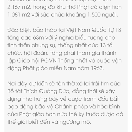
2.167 m2, trong đó khu thờ Phật có diện tích
1.081 m2 với sức chứa khoảng 1.500 người.
Đặc biệt, bảo tháp tại Việt Nam Quốc Tự 13
tầng cao 63m với ý nghĩa biểu tượng cho
tinh thần phụng sự, thống nhất của 13 tổ
chức, hội đoàn, tông phái tham gia thành
lập Giáo hội PGVN Thống nhất và cuộc vận
động Phật giáo miền Nam năm 1963.
Nơi đây dự kiến sẽ tôn thờ xá lợi trái tim của
Bồ tát Thích Quảng Đức, đồng thời sẽ xây
dựng nhà trưng bày về cuộc tranh đấu bất
bạo động bảo vệ Chánh pháp và hòa bình
của Phật giáo hơn nửa thế kỷ trước được cả
thế giới biết đến và ngưỡng mộ.