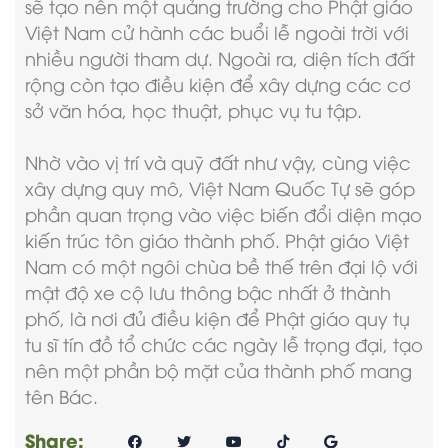
sẽ tạo nên một quảng trường cho Phật giáo
Việt Nam cử hành các buổi lễ ngoài trời với
nhiều người tham dự. Ngoài ra, diện tích đất
rộng còn tạo điều kiện để xây dựng các cơ
sở văn hóa, học thuật, phục vụ tu tập.
Nhờ vào vị trí và quỹ đất như vậy, cùng việc
xây dựng quy mô, Việt Nam Quốc Tự sẽ góp
phần quan trọng vào việc biến đổi diện mạo
kiến trúc tôn giáo thành phố. Phật giáo Việt
Nam có một ngôi chùa bề thế trên đại lộ với
mật độ xe cộ lưu thông bậc nhất ở thành
phố, là nơi đủ điều kiện để Phật giáo quy tụ
tu sĩ tín đồ tổ chức các ngày lễ trọng đại, tạo
nên một phần bộ mặt của thành phố mang
tên Bác.
Share: