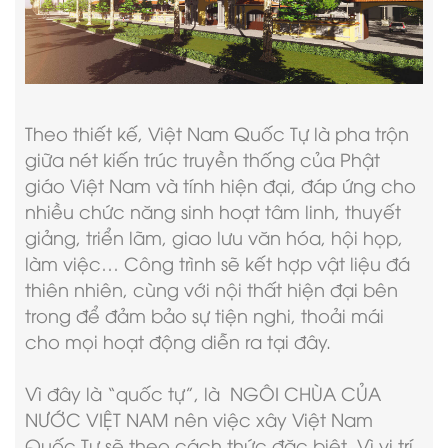
Theo thiết kế, Việt Nam Quốc Tự là pha trộn
giữa nét kiến trúc truyền thống của Phật
giáo Việt Nam và tính hiện đại, đáp ứng cho
nhiều chức năng sinh hoạt tâm linh, thuyết
giảng, triển lãm, giao lưu văn hóa, hội họp,
làm việc… Công trình sẽ kết hợp vật liệu đá
thiên nhiên, cùng với nội thất hiện đại bên
trong để đảm bảo sự tiện nghi, thoải mái
cho mọi hoạt động diễn ra tại đây.
Vì đây là “quốc tự”, là NGÔI CHÙA CỦA
NƯỚC VIỆT NAM nên việc xây Việt Nam
Quốc Tự sẽ theo cách thức đặc biệt. Vì vị trí,