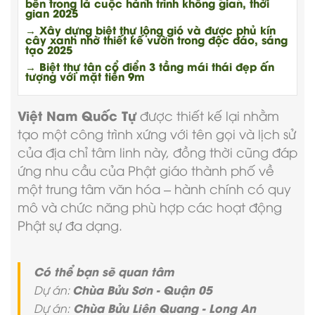
bên trong là cuộc hành trình không gian, thời
gian 2025
→ Xây dựng biệt thự lộng gió và được phủ kín
cây xanh nhờ thiết kế vườn trong độc đáo, sáng
tạo 2025
→ Biệt thự tân cổ điển 3 tầng mái thái đẹp ấn
tượng với mặt tiền 9m
Việt Nam Quốc Tự
được thiết kế lại nhằm
tạo một công trình xứng với tên gọi và lịch sử
của địa chỉ tâm linh này, đồng thời cũng đáp
ứng nhu cầu của Phật giáo thành phố về
một trung tâm văn hóa – hành chính có quy
mô và chức năng phù hợp các hoạt động
Phật sự đa dạng.
Có thể bạn sẽ quan tâm
Chùa Bửu Sơn - Quận 05
Dự án:
Chùa Bửu Liên Quang - Long An
Dự án: