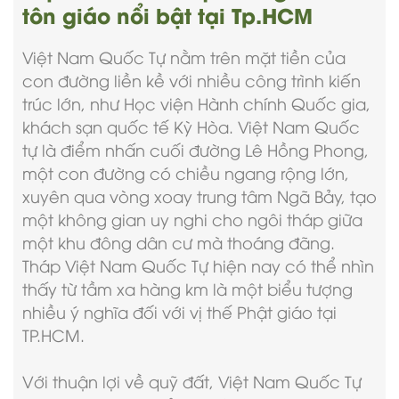
tôn giáo nổi bật tại Tp.HCM
Việt Nam Quốc Tự
nằm trên mặt tiền của
con đường liền kề với nhiều công trình kiến
trúc lớn, như Học viện Hành chính Quốc gia,
khách sạn quốc tế Kỳ Hòa. Việt Nam Quốc
tự là điểm nhấn cuối đường Lê Hồng Phong,
một con đường có chiều ngang rộng lớn,
xuyên qua vòng xoay trung tâm Ngã Bảy, tạo
một không gian uy nghi cho ngôi tháp giữa
một khu đông dân cư mà thoáng đãng.
Tháp Việt Nam Quốc Tự hiện nay có thể nhìn
thấy từ tầm xa hàng km là một biểu tượng
nhiều ý nghĩa đối với vị thế Phật giáo tại
TP.HCM.
Với thuận lợi về quỹ đất, Việt Nam Quốc Tự