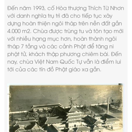
Đến năm 1993, cố Hòa thượng Thích Từ Nhơn
với danh nghĩa trụ trì đã cho tiếp tục xây
dựng hoàn thiện ngôi tháp trên nền đất gần
4.000 m2. Chùa được trùng tu và tôn tạo mới
với nhiều hạng mục hơn, hoàn thành ngôi
tháp 7 tầng và các cảnh Phật để tăng ni
phật tử, khách thập phương chiêm bái. Đến
nay, chùa Việt Nam Quốc Tự vẫn là điểm lui
tới của các tín đồ Phật giáo xa gần.