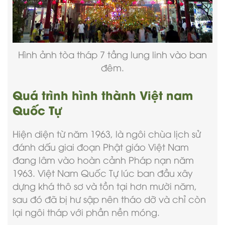
Hình ảnh tòa tháp 7 tầng lung linh vào ban
đêm.
Quá trình hình thành Việt nam
Quốc Tự
Hiện diện từ năm 1963, là ngôi chùa lịch sử
đánh dấu giai đoạn Phật giáo Việt Nam
đang lâm vào hoàn cảnh Pháp nạn năm
1963. Việt Nam Quốc Tự lúc ban đầu xây
dựng khá thô sơ và tồn tại hơn mười năm,
sau đó đã bị hư sập nên tháo dỡ và chỉ còn
lại ngôi tháp với phần nền móng.