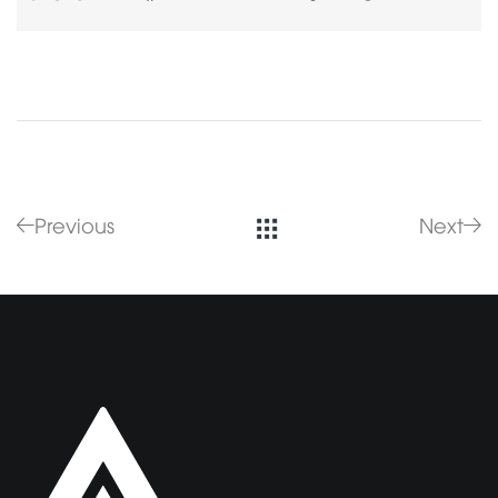
Previous
Next