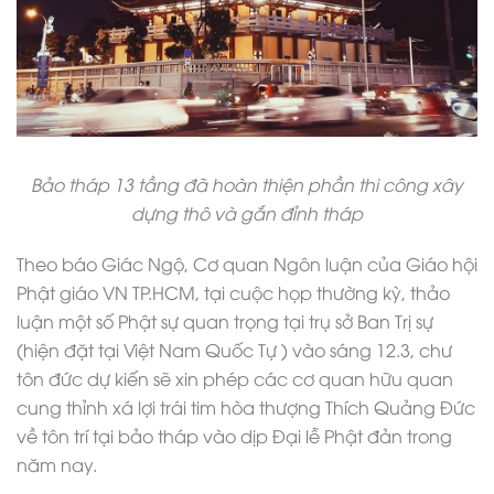
Bảo tháp 13 tầng đã hoàn thiện phần thi công xây
dựng thô và gắn đỉnh tháp
Theo báo Giác Ngộ, Cơ quan Ngôn luận của Giáo hội
Phật giáo VN TP.HCM, tại cuộc họp thường kỳ, thảo
luận một số Phật sự quan trọng tại trụ sở Ban Trị sự
(hiện đặt tại Việt Nam Quốc Tự ) vào sáng 12.3, chư
tôn đức dự kiến sẽ xin phép các cơ quan hữu quan
cung thỉnh xá lợi trái tim hòa thượng Thích Quảng Đức
về tôn trí tại bảo tháp vào dịp Đại lễ Phật đản trong
năm nay.