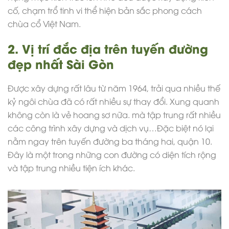
cố, chạm trổ tinh vi thể hiện bản sắc phong cách
chùa cổ Việt Nam.
2. Vị trí đắc địa trên tuyến đường
đẹp nhất Sài Gòn
Được xây dựng rất lâu từ năm 1964, trải qua nhiều thế
kỷ ngôi chùa đã có rất nhiều sự thay đổi. Xung quanh
không còn là vẻ hoang sơ nữa. mà tập trung rất nhiều
các công trình xây dựng và dịch vụ…Đặc biệt nó lại
nằm ngay trên tuyến đường ba tháng hai, quận 10.
Đây là một trong những con đường có diện tích rộng
và tập trung nhiều tiện ích khác.