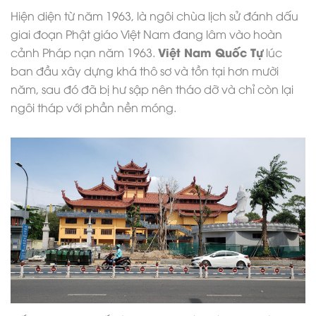
Hiện diện từ năm 1963, là ngôi chùa lịch sử đánh dấu
giai đoạn Phật giáo Việt Nam đang lâm vào hoàn
Việt Nam Quốc Tự
cảnh Pháp nạn năm 1963.
lúc
ban đầu xây dựng khá thô sơ và tồn tại hơn mười
năm, sau đó đã bị hư sập nên tháo dỡ và chỉ còn lại
ngôi tháp với phần nền móng.