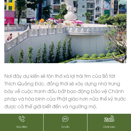
Nơi đây dự kiến sẽ tôn thờ xá lợi trái tim của Bồ tát
Thích Quảng Đức, đồng thời sẽ xây dựng nhà trưng
bày về cuộc tranh đấu bất bạo động bảo vệ Chánh
pháp và hòa bình của Phật giáo hơn nửa thế kỷ trước
được cả thế giới biết đến và ngưỡng mộ.
Gọi điện
Tư vấn
Chát zalo