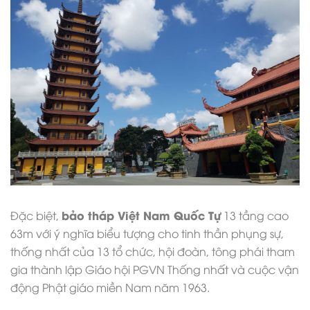
bảo tháp Việt Nam Quốc Tự
Đặc biệt,
13 tầng cao
63m với ý nghĩa biểu tượng cho tinh thần phụng sự,
thống nhất của 13 tổ chức, hội đoàn, tông phái tham
gia thành lập Giáo hội PGVN Thống nhất và cuộc vận
động Phật giáo miền Nam năm 1963.