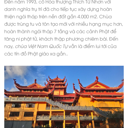
Đến năm 1993, cố Hòa thượng Thích Từ Nhơn với
danh nghĩa trụ trì đã cho tiếp tục xây dựng hoàn
thiện ngôi tháp trên nền đất gần 4.000 m2. Chùa
được trùng tu và tôn tạo mới với nhiều hạng mục hơn,
hoàn thành ngôi tháp 7 tầng và các cảnh Phật để
tăng ni phật tử, khách thập phương chiêm bái. Đến
nay,
chùa Việt Nam Quốc Tự
vẫn là điểm lui tới của
các tín đồ Phật giáo xa gần..