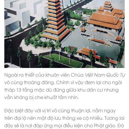
Ngoài ra thiết của khuôn viên Chùa
Việt Nam Quốc Tự
vô cùng thoáng đãng. Chính vì vậy đem lại cho ngôi
tháp 13 tầng mặc dù đứng giữa khu dân cư nhưng
vẫn không bị che khuất tầm nhìn.
Đặc biệt đây với vị trí vô cùng thuận lợi, nằm ngay
trên đại lộ nên mật độ lưu thông xe cộ nhiều. Tương lai
đây sẽ là nơi đáp ứng mọi điều kiện cho Phật giáo. Đó