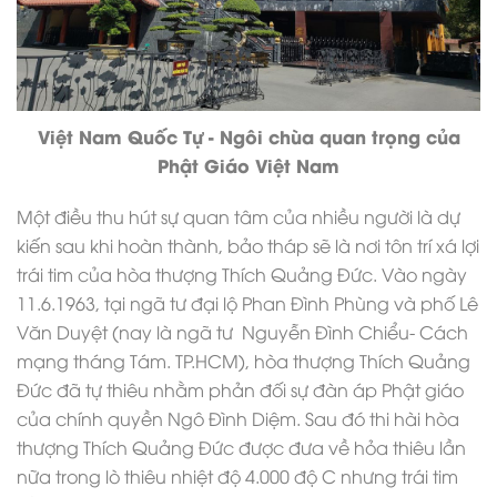
Việt Nam Quốc Tự - Ngôi chùa quan trọng của
Phật Giáo Việt Nam
Một điều thu hút sự quan tâm của nhiều người là dự
kiến sau khi hoàn thành, bảo tháp sẽ là nơi tôn trí xá lợi
trái tim của hòa thượng Thích Quảng Đức. Vào ngày
11.6.1963, tại ngã tư đại lộ Phan Đình Phùng và phố Lê
Văn Duyệt (nay là ngã tư Nguyễn Đình Chiểu- Cách
mạng tháng Tám. TP.HCM), hòa thượng Thích Quảng
Đức đã tự thiêu nhằm phản đối sự đàn áp Phật giáo
của chính quyền Ngô Đình Diệm. Sau đó thi hài hòa
thượng Thích Quảng Đức được đưa về hỏa thiêu lần
nữa trong lò thiêu nhiệt độ 4.000 độ C nhưng trái tim