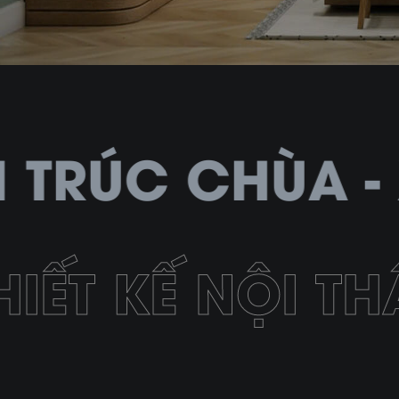
KIẾN TRÚC CHÙA
HIẾT KẾ NỘI T