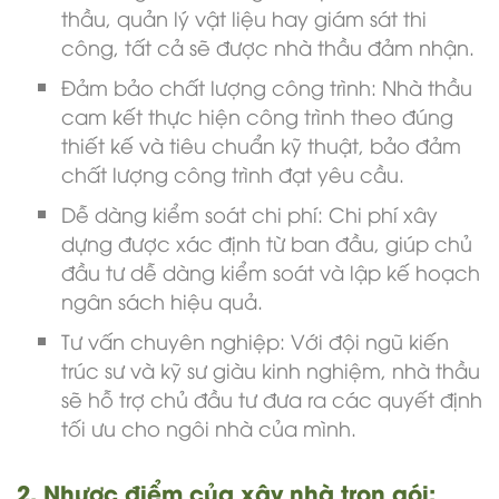
thầu, quản lý vật liệu hay giám sát thi
công, tất cả sẽ được nhà thầu đảm nhận.
Đảm bảo chất lượng công trình: Nhà thầu
cam kết thực hiện công trình theo đúng
thiết kế và tiêu chuẩn kỹ thuật, bảo đảm
chất lượng công trình đạt yêu cầu.
Dễ dàng kiểm soát chi phí: Chi phí xây
dựng được xác định từ ban đầu, giúp chủ
đầu tư dễ dàng kiểm soát và lập kế hoạch
ngân sách hiệu quả.
Tư vấn chuyên nghiệp: Với đội ngũ kiến
trúc sư và kỹ sư giàu kinh nghiệm, nhà thầu
sẽ hỗ trợ chủ đầu tư đưa ra các quyết định
tối ưu cho ngôi nhà của mình.
2. Nhược điểm của xây nhà trọn gói: