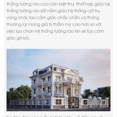
thống tường rào của căn biệt thự. Phối hợp giữa hệ
thống tường rào sắt nằm giữa hệ thống cột trụ
vững chài, tạo cảm giác chắc chắn và thông
thoáng lại mang giá trị thẩm mỹ cao hơn so với
việc lựa chọn hệ thống tường rào kín sẽ tạo cảm
giác gò bó.