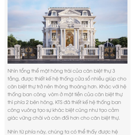
Nhìn tổng thể mặt hông trái của căn
biệt thự 3
tầng
, được thiết kế hệ thống cửa sổ nhiều giúp cho
căn biệt thự trở nên thông thoáng hơn. Khác với hệ
thống ban công vòm ở mặt tiền của căn biệt thự
thì phía 2 bên hông, KTS đã thiết kế hệ thống ban
công vuông tạo sự khác biệt cũng như tạo cảm
giác vững chãi và cân đối hơn cho căn biệt thự.
Nhìn từ phía này, chúng ta có thể thấy được hệ