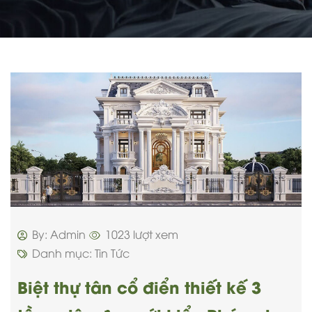
By: Admin
1023 lượt xem
Danh mục:
Tin Tức
Biệt thự tân cổ điển thiết kế 3