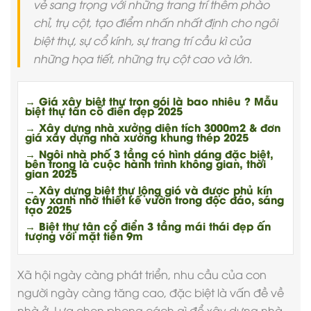
vẻ sang trọng với những trang trí thêm phào
chỉ, trụ cột, tạo điểm nhấn nhất định cho ngôi
biệt thự, sự cổ kính, sự trang trí cầu kì của
những họa tiết, những trụ cột cao và lớn.
→ Giá xây biệt thự trọn gói là bao nhiêu ? Mẫu
biệt thự tân cổ điển đẹp 2025
→ Xây dựng nhà xưởng diện tích 3000m2 & đơn
giá xây dựng nhà xưởng khung thép 2025
→ Ngôi nhà phố 3 tầng có hình dáng đặc biệt,
bên trong là cuộc hành trình không gian, thời
gian 2025
→ Xây dựng biệt thự lộng gió và được phủ kín
cây xanh nhờ thiết kế vườn trong độc đáo, sáng
tạo 2025
→ Biệt thự tân cổ điển 3 tầng mái thái đẹp ấn
tượng với mặt tiền 9m
Xã hội ngày càng phát triển, nhu cầu của con
người ngày càng tăng cao, đặc biệt là vấn đề về
nhà ở. Lựa chọn phong cách gì để xây dựng nhà