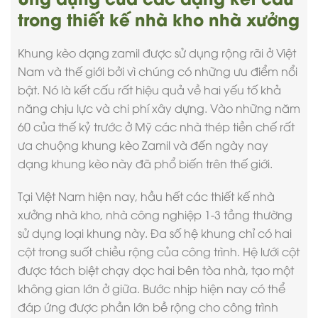
trong thiết kế nhà kho nhà xưởng
Khung kèo dạng zamil được sử dụng rộng rãi ở Việt
Nam và thế giới bởi vì chúng có những ưu điểm nổi
bật. Nó là kết cấu rất hiệu quả về hai yếu tố khả
năng chịu lực và chi phí xây dựng. Vào những năm
60 của thế kỷ trước ở Mỹ các nhà thép tiền chế rất
ưa chuộng khung kèo Zamil và đến ngày nay
dạng khung kèo này đã phổ biến trên thế giới.
Tại Việt Nam hiện nay, hầu hết các
thiết kế nhà
xưởng nhà kho
, nhà công nghiệp 1-3 tầng thường
sử dụng loại khung này. Đa số hệ khung chỉ có hai
cột trong suốt chiều rộng của công trình. Hệ lưới cột
được tách biệt chạy dọc hai bên tòa nhà, tạo một
không gian lớn ở giữa. Bước nhịp hiện nay có thể
đáp ứng được phần lớn bề rộng cho công trình