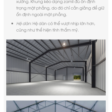
xưởng. Khung kèo dạng zamil đủ ổn định
trọng mặt phẳng, do đó chỉ cần giằng để giữ
ổn định ngoài mặt phẳng.
Hệ dàn
: Hệ dàn có thể vượt nhịp lớn hơn,
cũng như thể hiện tính thẩm mỹ.