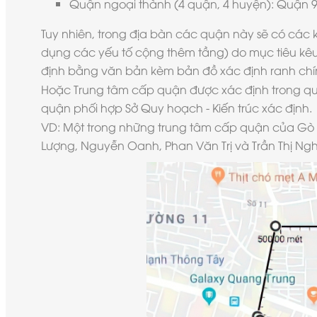
Quận ngoại thành (4 quận, 4 huyện): Quận 9,
Tuy nhiên, trong địa bàn các quận này sẽ có các
dụng các yếu tố cộng thêm tầng) do mục tiêu kêu
định bằng văn bản kèm bản đồ xác định ranh chín
Hoặc Trung tâm cấp quận được xác định trong qu
quận phối hợp Sở Quy hoạch - Kiến trúc xác định.
VD: Một trong những trung tâm cấp quận của Gò V
Lượng, Nguyễn Oanh, Phan Văn Trị và Trần Thị Ngh