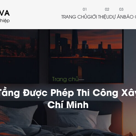
TRANG CHỦ
GIỚI THIỆU
DỰ ÁN
BÁO 
Trang chủ
―
Tầng Được Phép Thi Công Xây
Chí Minh