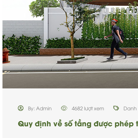
By: Admin
4682 lượt xem
Danh
Quy định về số tầng được phép t