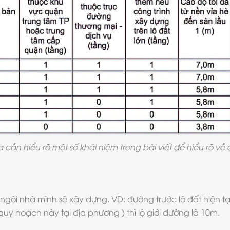
a cần hiểu rõ một số khái niệm trong bài viết để hiểu rõ về
 ngôi nhà mình sẽ xây dựng. VD: đường trước lô đất hiện t
uy hoạch này tại địa phương ) thì lộ giới đường là 10m.