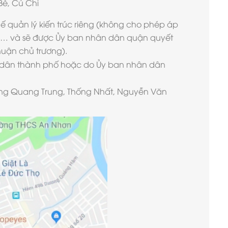
Bè, Củ Chi
 quản lý kiến trúc riêng (không cho phép áp
lớn… và sẽ được Ủy ban nhân dân quận quyết
uận chủ trương).
n dân thành phố hoặc do Ủy ban nhân dân
ường Quang Trung, Thống Nhất, Nguyễn Văn