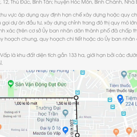
 12, Thủ Đức, Bình Tân; huyện Hóc Môn, Bình Chánh, Nhà 
 khu vực áp dụng quy định hạn chế xây dựng hoặc quy chế
 gọi dự án đầu tư, xây dựng chỉnh trang đô thị quy mô 
h xác (trên cơ sở Ủy ban nhân dân thành phố đã chấp th
y hoạch chung, quy hoạch chi tiết hoặc do Ủy ban nhâ
ấp là khu đất diện tích gần 133 ha, giới hạn bởi các đ
ỉ.