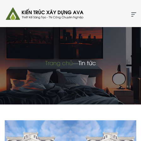
Trang chủ
―
Tin tức