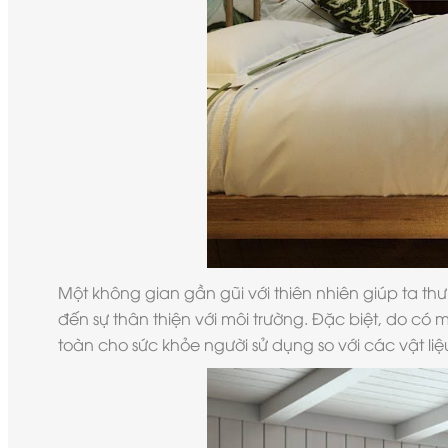
Một không gian gần gũi với thiên nhiên giúp ta t
đến sự thân thiện với môi trường. Đặc biệt, do có
toàn cho sức khỏe người sử dụng so với các vật li