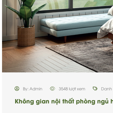
By: Admin
3548 lượt xem
Danh
Không gian nội thất phòng ngủ h