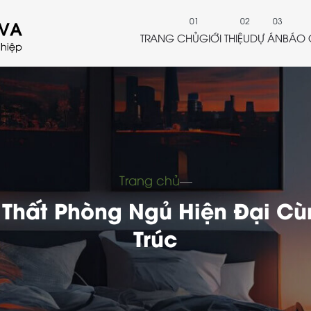
TRANG CHỦ
GIỚI THIỆU
DỰ ÁN
BÁO 
Trang chủ
―
 Thất Phòng Ngủ Hiện Đại Cù
Trúc