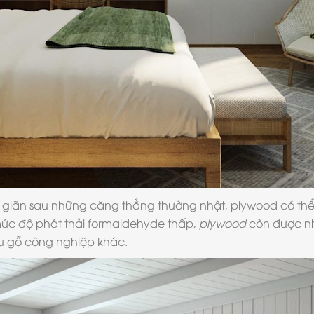
hư giãn sau những căng thẳng thường nhật, plywood có th
 mức độ phát thải formaldehyde thấp,
plywood
còn được nhắ
ệu gỗ công nghiệp khác.