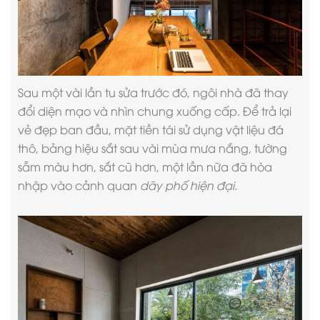
Sau một vài lần tu sửa trước đó, ngôi nhà đã thay
đổi diện mạo và nhìn chung xuống cấp. Để trả lại
vẻ đẹp ban đầu, mặt tiền tái sử dụng vật liệu đá
thô, bảng hiệu sắt sau vài mùa mưa nắng, tường
sẫm màu hơn, sắt cũ hơn, một lần nữa đã hòa
nhập vào cảnh quan
dãy phố hiện đại
.