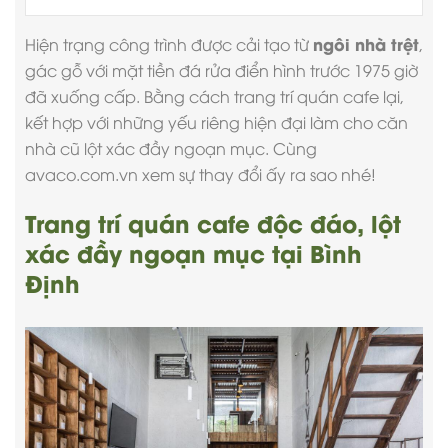
ngôi nhà trệt
Hiện trạng công trình được cải tạo từ
,
gác gỗ với mặt tiền đá rửa điển hình trước 1975 giờ
đã xuống cấp. Bằng cách
trang trí quán cafe
lại,
kết hợp với những yếu riêng hiện đại làm cho căn
nhà cũ lột xác đầy ngoạn mục. Cùng
avaco.com.vn
xem sự thay đổi ấy ra sao nhé!
Trang trí quán cafe độc đáo, lột
xác đầy ngoạn mục tại Bình
Định