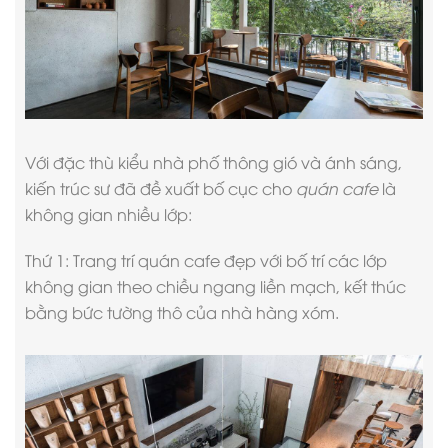
Với đặc thù kiểu nhà phố thông gió và ánh sáng,
kiến trúc sư đã đề xuất bố cục cho
quán cafe
là
không gian nhiều lớp:
Thứ 1:
Trang trí quán cafe đẹp
với bố trí các lớp
không gian theo chiều ngang liền mạch, kết thúc
bằng bức tường thô của nhà hàng xóm.