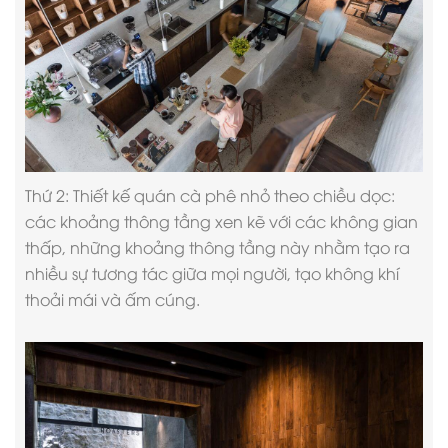
Thứ 2:
Thiết kế quán cà phê nhỏ
theo chiều dọc:
các khoảng thông tầng xen kẽ với các không gian
thấp, những khoảng thông tầng này nhằm tạo ra
nhiều sự tương tác giữa mọi người, tạo không khí
thoải mái và ấm cúng.