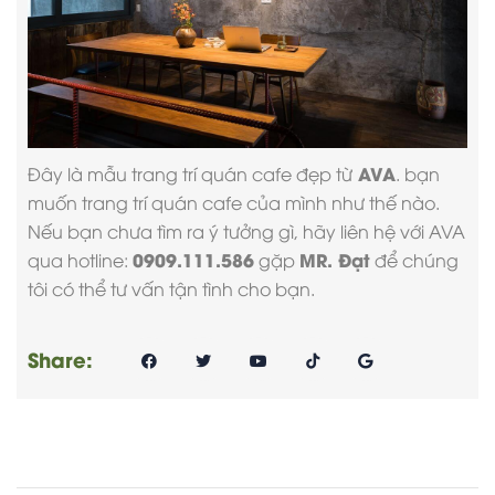
AVA
Đây là
mẫu trang trí quán cafe đẹp
từ
. bạn
muốn trang trí quán cafe của mình như thế nào.
Nếu bạn chưa tìm ra ý tưởng gì, hãy liên hệ với AVA
0909.111.586
MR. Đạt
qua hotline:
gặp
để chúng
tôi có thể tư vấn tận tình cho bạn.
Share: