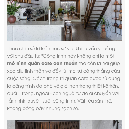
Theo chia sẻ từ kiến trúc sư sau khi tư vấn ý tưởng
với chủ đầu tư: "Công trình này không chỉ là một
mô hình quán cafe đơn thuần
mà còn là nơi giúp
xoa dịu tinh thần và đẩy lùi mọi sự căng thẳng của
cuộc sống.
Cách trang trí quán cafe
được sử dụng
là công trình đã phá vỡ giới hạn trong thiết kế trên,
dưới – trong, ngoài - con người tự do di chuyển với
tầm nhìn xuyên suốt công trình. Vật liệu sàn thô,
không bóng bẩy nhưng sạch sẽ.