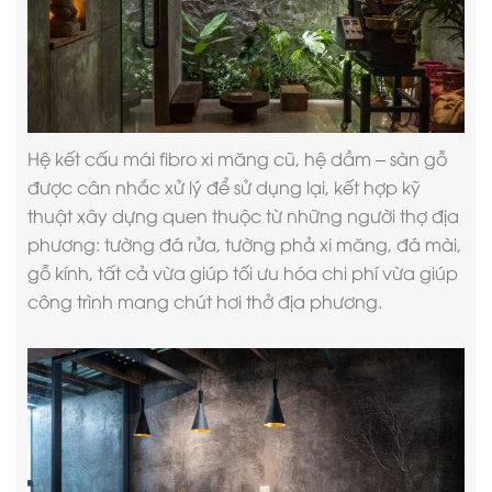
Hệ kết cấu mái fibro xi măng cũ, hệ dầm – sàn gỗ
được cân nhắc xử lý để sử dụng lại, kết hợp kỹ
thuật xây dựng quen thuộc từ những người thợ địa
phương: tường đá rửa, tường phả xi măng, đá mài,
gỗ kính, tất cả vừa giúp tối ưu hóa chi phí vừa giúp
công trình mang chút hơi thở địa phương.