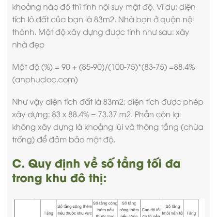
khoảng nào đó thì tính nội suy mật độ. Ví dụ: diện
tích lô đất của bạn là 83m2. Nhà bạn ở quận nội
thành. Mật độ xây dựng được tính như sau: xây
nhà đẹp
Mật độ (%) = 90 + (85-90)/(100-75)*(83-75) =88.4%
(anphucloc.com)
Như vậy diện tích đất là 83m2; diện tích được phép
xây dựng: 83 x 88.4% = 73.37 m2. Phần còn lại
không xây dựng là khoảng lùi và thông tầng (chừa
trống) để đảm bảo mật độ.
C. Quy định về số tầng tối đa
trong khu đô thị: