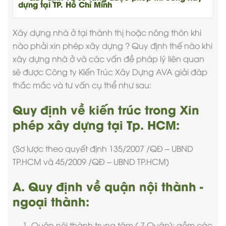
dựng tại TP. Hồ Chí Minh
Xây dựng nhà ở tại thành thị hoặc nông thôn khi
nào phải
xin phép xây dựng
? Quy định thế nào khi
xây dựng nhà ở và các vấn đề pháp lý liên quan
sẽ được
Công ty Kiến Trúc Xây Dựng
AVA giải đáp
thắc mắc và tư vấn cụ thể như sau:
Quy định về kiến trúc trong Xin
phép xây dựng tại Tp. HCM:
(Sơ lược theo quyết định 135/2007 /QĐ – UBND
TP.HCM và 45/2009 /QĐ – UBND TP.HCM)
A. Quy định về quận nội thành -
ngoại thành:
1. Quận nội thành trung tâm ( 7 Quận): gồm các