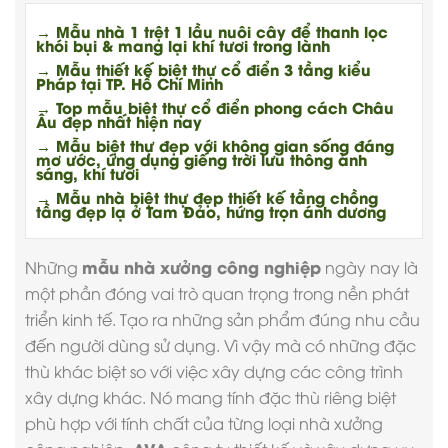
→ Mẫu nhà 1 trệt 1 lầu nuôi cây để thanh lọc
khói bụi & mang lại khí tươi trong lành
→ Mẫu thiết kế biệt thự cổ điển 3 tầng kiểu
Pháp tại TP. Hồ Chí Minh
→ Top mẫu biệt thự cổ điển phong cách Châu
Âu đẹp nhất hiện nay
→ Mẫu biệt thự đẹp với không gian sống đáng
mơ ước, ứng dụng giếng trời lưu thông ánh
sáng, khí tươi
→ Mẫu nhà biệt thự đẹp thiết kế tầng chồng
tầng đẹp lạ ở Tam Đảo, hứng trọn ánh dương
mẫu nhà xưởng công nghiệp
Những
ngày nay là
một phần đóng vai trò quan trọng trong nền phát
triển kinh tế. Tạo ra những sản phẩm đúng nhu cầu
đến người dùng sử dụng. Vì vậy mà có những đặc
thù khác biệt so với việc xây dựng các công trình
xây dựng khác. Nó mang tính đặc thù riêng biệt
phù hợp với tính chất của từng loại nhà xưởng