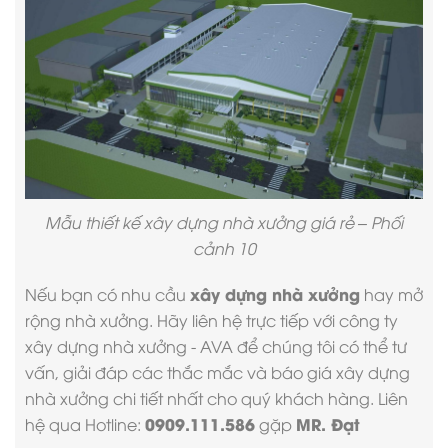
Mẫu thiết kế xây dựng nhà xưởng giá rẻ – Phối
cảnh 10
xây dựng nhà xưởng
Nếu bạn có nhu cầu
hay mở
rộng nhà xưởng. Hãy liên hệ trực tiếp với
công ty
xây dựng nhà xưởng
- AVA để chúng tôi có thể tư
vấn, giải đáp các thắc mắc và
báo giá xây dựng
nhà xưởng
chi tiết nhất cho quý khách hàng. Liên
0909.111.586
MR. Đạt
hệ qua Hotline:
gặp