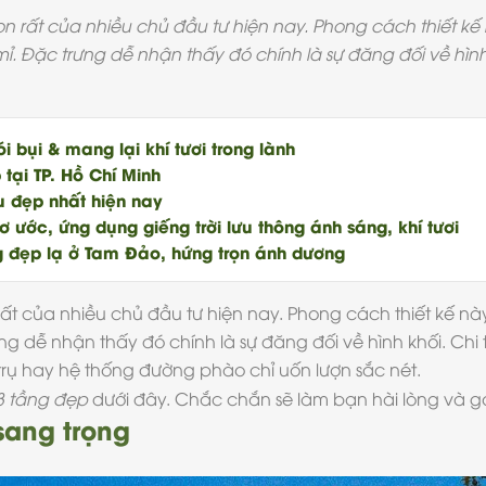
ọn rất của nhiều chủ đầu tư hiện nay. Phong cách thiết kế
 mỉ. Đặc trưng dễ nhận thấy đó chính là sự đăng đối về hìn
i bụi & mang lại khí tươi trong lành
 tại TP. Hồ Chí Minh
 đẹp nhất hiện nay
ước, ứng dụng giếng trời lưu thông ánh sáng, khí tươi
g đẹp lạ ở Tam Đảo, hứng trọn ánh dương
ất của nhiều chủ đầu tư hiện nay. Phong cách thiết kế nà
ưng dễ nhận thấy đó chính là sự đăng đối về hình khối. Chi 
t trụ hay hệ thống đường phào chỉ uốn lượn sắc nét.
 3 tầng đẹp
dưới đây. Chắc chắn sẽ làm bạn hài lòng và g
sang trọng