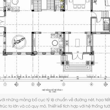
 với những mảng bố cục tỷ lệ chuẩn về đường nét, họa tiế
 trúc to lớn và có quy mô. Thiết kế tích hợp với hệ thống t