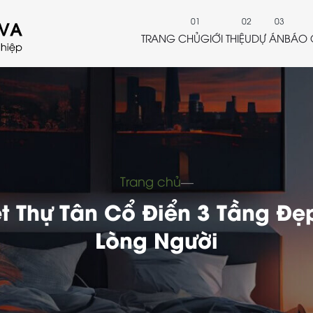
TRANG CHỦ
GIỚI THIỆU
DỰ ÁN
BÁO 
Trang chủ
―
t Thự Tân Cổ Điển 3 Tầng Đ
Lòng Người