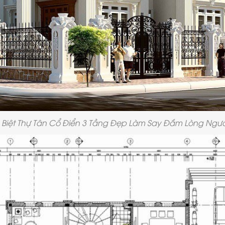
Biệt Thự Tân Cổ Điển 3 Tầng Đẹp Làm Say Đắm Lòng Ngườ