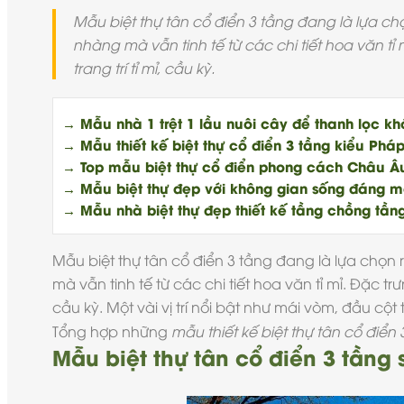
Mẫu biệt thự tân cổ điển 3 tầng đang là lựa ch
nhàng mà vẫn tinh tế từ các chi tiết hoa văn tỉ
trang trí tỉ mỉ, cầu kỳ.
→ Mẫu nhà 1 trệt 1 lầu nuôi cây để thanh lọc khó
→ Mẫu thiết kế biệt thự cổ điển 3 tầng kiểu Pháp
→ Top mẫu biệt thự cổ điển phong cách Châu Âu
→ Mẫu biệt thự đẹp với không gian sống đáng mơ 
→ Mẫu nhà biệt thự đẹp thiết kế tầng chồng tần
Mẫu biệt thự tân cổ điển
3 tầng đang là lựa chọn r
mà vẫn tinh tế từ các chi tiết hoa văn tỉ mỉ. Đặc tr
cầu kỳ. Một vài vị trí nổi bật như mái vòm, đầu cộ
Tổng hợp những
mẫu thiết kế biệt thự tân cổ điển
Mẫu biệt thự tân cổ điển 3 tầng 