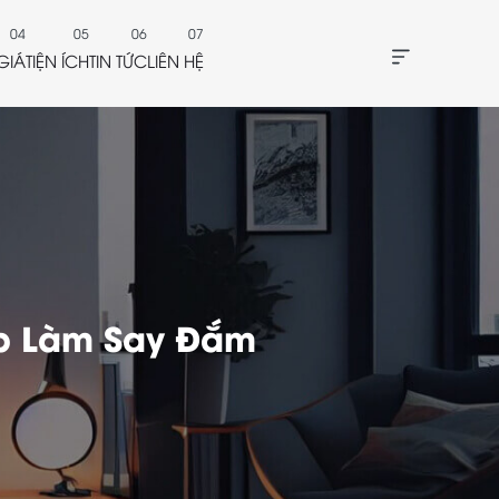
GIÁ
TIỆN ÍCH
TIN TỨC
LIÊN HỆ
ẹp Làm Say Đắm