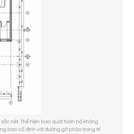
t sắc nét. Thể hiện bao quát toàn bộ không
ường bao cố định với đường gờ phào trang trí