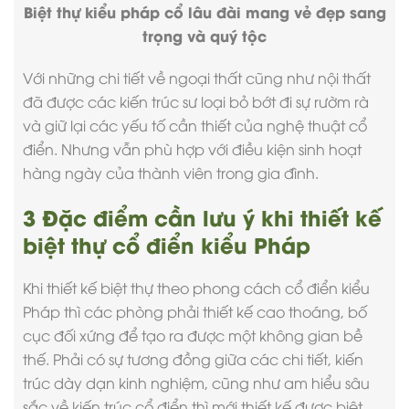
Biệt thự kiểu pháp cổ lâu đài mang vẻ đẹp sang
trọng và quý tộc
Với những chi tiết về ngoại thất cũng như nội thất
đã được các kiến trúc sư loại bỏ bớt đi sự rườm rà
và giữ lại các yếu tố cần thiết của nghệ thuật cổ
điển. Nhưng vẫn phù hợp với điều kiện sinh hoạt
hàng ngày của thành viên trong gia đình.
3 Đặc điểm cần lưu ý khi thiết kế
biệt thự cổ điển kiểu Pháp
Khi thiết kế biệt thự theo
phong cách cổ điển
kiểu
Pháp thì các phòng phải thiết kế cao thoáng, bố
cục đối xứng để tạo ra được một không gian bề
thế. Phải có sự tương đồng giữa các chi tiết, kiến
trúc dày dạn kinh nghiệm, cũng như am hiểu sâu
sắc về kiến trúc cổ điển thì mới thiết kế được biệt