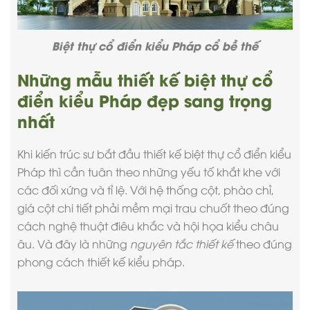
Biệt thự cổ điển kiểu Pháp cổ bề thế
Những mẫu thiết kế biệt thự cổ
điển kiểu Pháp đẹp sang trọng
nhất
Khi kiến trúc sư bắt đầu thiết kế
biệt thự cổ điển
kiểu
Pháp thì cần tuân theo những yếu tố khắt khe với
các đối xứng và tỉ lệ. Với hệ thống cột, phào chỉ,
giá cột chi tiết phải mềm mại trau chuốt theo đúng
cách nghệ thuật điêu khắc và hội họa kiểu châu
âu. Và đây là những
nguyên tắc thiết kế
theo đúng
phong cách thiết kế kiểu pháp.