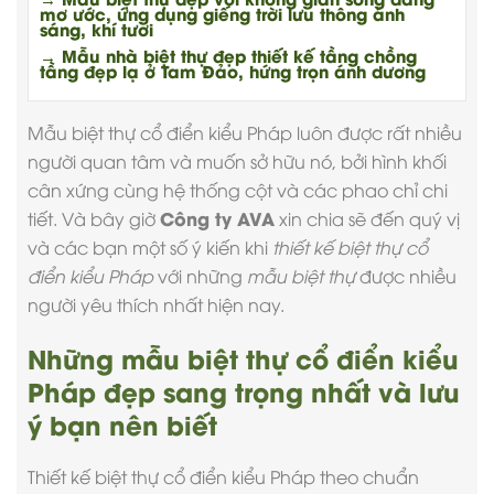
mơ ước, ứng dụng giếng trời lưu thông ánh
sáng, khí tươi
→ Mẫu nhà biệt thự đẹp thiết kế tầng chồng
tầng đẹp lạ ở Tam Đảo, hứng trọn ánh dương
Mẫu biệt thự cổ điển
kiểu Pháp luôn được rất nhiều
người quan tâm và muốn sở hữu nó, bởi hình khối
cân xứng cùng hệ thống cột và các phao chỉ chi
Công ty AVA
tiết. Và bây giờ
xin chia sẽ đến quý vị
và các bạn một số ý kiến khi
thiết kế biệt thự cổ
điển kiểu Pháp
với những
mẫu biệt thự
được nhiều
người yêu thích nhất hiện nay.
Những mẫu biệt thự cổ điển kiểu
Pháp đẹp sang trọng nhất và lưu
ý bạn nên biết
Thiết kế biệt thự cổ điển
kiểu Pháp theo chuẩn