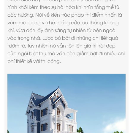
hình khối kèm theo sự hài hòa khi nhìn tổng thể từ
các hướng. Nói về kiến trúc pháp thì điểm nhấn là
vòm mái cong và hệ thống cửa lưu thông không
khí, vừa đón lấy ánh sáng tự nhiên từ bên ngoài
vào trong nhà. Lược bỏ bớt đi những chi tiết quá
rườm rà, tuy nhiên nó vẫn tôn lên giá trị nét đẹp
của ngôi biệt thự mà vẫn còn giảm bớt đi nhiều chi
phí thiết kế với thi công.