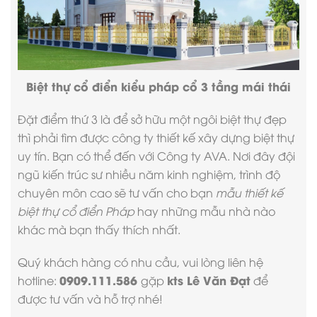
Biệt thự cổ điển kiểu pháp cổ 3 tầng mái thái
Đặt điểm thứ 3 là để sở hữu một ngôi biệt thự đẹp
thì phải tìm được
công ty thiết kế xây dựng biệt thự
uy tín. Bạn có thể đến với Công ty AVA. Nơi đây đội
ngũ kiến trúc sư nhiều năm kinh nghiệm, trình độ
chuyên môn cao sẽ tư vấn cho bạn
mẫu thiết kế
biệt thự cổ điển Pháp
hay những mẫu nhà nào
khác mà bạn thấy thích nhất.
Quý khách hàng có nhu cầu, vui lòng liên hệ
0909.111.586
kts Lê Văn Đạt
hotline:
gặp
để
được tư vấn và hỗ trợ nhé!