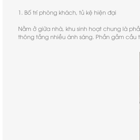
1. Bố trí phòng khách, tủ kệ hiện đại
Nằm ở giữa nhà, khu sinh hoạt chung là phầ
thông tầng nhiều ánh sáng. Phần gầm cầu t