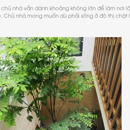
 chủ nhà vẫn dành khoảng không lớn để làm nơi lấ
 kề. Chủ nhà mong muốn dù phải sống ở đô thị chậ