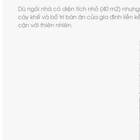
Dù ngôi nhà có diện tích nhỏ (40 m2) nhưng
cây khế và bố trí bàn ăn của gia đình liền
cận với thiên nhiên.