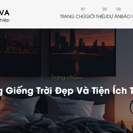
TRANG CHỦ
GIỚI THIỆU
DỰ ÁN
BÁO 
Trang chủ
―
Giếng Trời Đẹp Và Tiện Ích