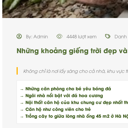
By: Admin
4448 lượt xem
Danh
Những khoảng giếng trời đẹp và 
Không chỉ là nơi lấy sáng cho cả nhà, khu vực
→ Những căn phòng cho bé yêu bóng đá
→ Ngôi nhà nổi bật với đá hoa cương
→ Nội thất căn hộ của khu chung cư đẹp nhất th
→ Căn hộ như công viên cho trẻ
→ Trồng cây to giữa lòng nhà ống 45 m2 ở Hà Nộ