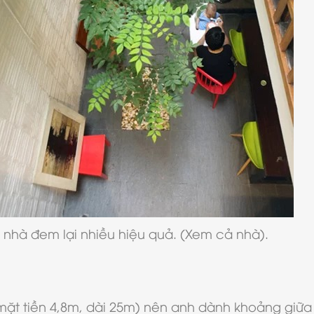
hủ nhà đem lại nhiều hiệu quả. (Xem cả nhà).
mặt tiền 4,8m, dài 25m) nên anh dành khoảng giữa