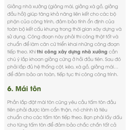
Giằng nhà xưởng (giảng mái, giằng xà gồ, giằng
đầu hồi) giúp tăng khả năng liên kết cho các bộ
phận của công trình, đảm bảo tính ổn định của
toàn bộ kết cấu khung trong thời gian xây dựng và
sử dụng. Công đoạn này phải thi công thật tốt và
chuẩn để làm căn cứ triển khai những công đoạn
thi công xây dựng nhà xưởng
tiếp theo. Khi
cần
chú ý lắp khoan giằng cứng ở hồi đầu tiên. Sau đó
phải lắp đủ hệ thống cột, kèo, xà gồ, giằng mái…
để đảm bảo an toàn, tiếp tục thi công công trình.
6. Mái tôn
Phần lắp đặt mái tôn cũng yêu cầu tấm tôn đầu
tiên phải được làm cẩn thận, nó chính là tiêu
chuẩn cho các tấm tôn tiếp theo. Bạn phải lấy dấu
cho từng tấm tôn để đảm bảo chắc chắn tất cả