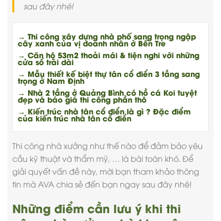
sau đây nhé!
→ Thi công xây dựng nhà phố sang trọng ngập
cây xanh của vị doanh nhân ở Bến Tre
→ Căn hộ 53m2 thoải mái & tiện nghi với những
cửa sổ trải dài
→ Mẫu thiết kế biệt thự tân cổ điển 3 tầng sang
trọng ở Nam Định
→ Nhà 2 tầng ở Quảng Bình có hồ cá Koi tuyệt
đẹp và báo giá thi công phần thô
→ Kiến trúc nhà tân cổ điển là gì ? Đặc điểm
của kiến trúc nhà tân cổ điển
Thi công nhà xưởng
như thế nào để đảm bảo yêu
cầu kỹ thuật và thẩm mỹ, … là bài toán khó. Để
giải quyết vấn đề này, mời bạn tham khảo thông
tin mà AVA chia sẻ đến bạn ngay sau đây nhé!
Những điểm cần lưu ý khi thi