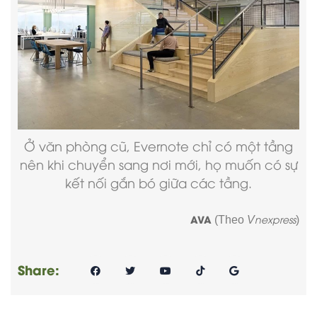
Ở văn phòng cũ, Evernote chỉ có một tầng
nên khi chuyển sang nơi mới, họ muốn có sự
kết nối gắn bó giữa các tầng.
AVA
nexpress
(Theo
V
)
Share: