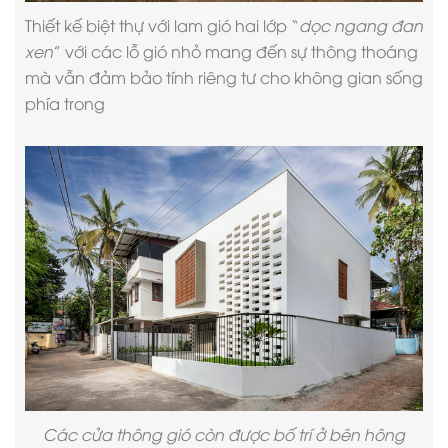
Thiết kế biệt thự
với lam gió hai lớp “
dọc ngang đan
xen
” với các lỗ gió nhỏ mang đến sự thông thoáng
mà vẫn đảm bảo tính riêng tư cho không gian sống
phía trong
Các cửa thông gió còn được bố trí ở bên hông