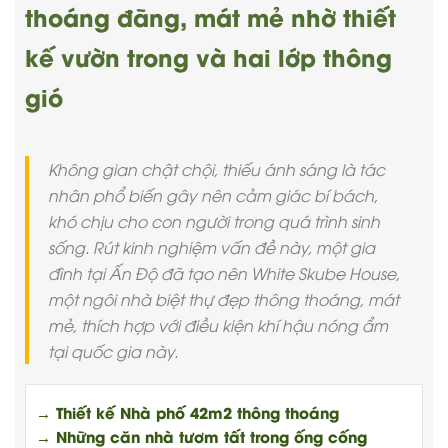
thoáng đãng, mát mẻ nhờ thiết
kế vườn trong và hai lớp thông
gió
Không gian chật chội, thiếu ánh sáng là tác
nhân phổ biến gây nên cảm giác bí bách,
khó chịu cho con người trong quá trình sinh
sống. Rút kinh nghiệm vấn đề này, một gia
đình tại Ấn Độ đã tạo nên White Skube House,
một ngôi nhà biệt thự đẹp thông thoáng, mát
mẻ, thích hợp với điều kiện khí hậu nóng ẩm
tại quốc gia này.
→ Thiết kế Nhà phố 42m2 thông thoáng
→ Những căn nhà tươm tất trong ống cống