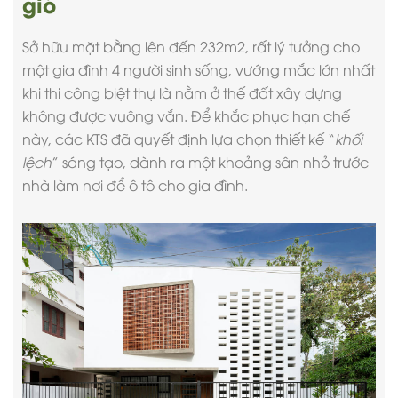
gió
Sở hữu mặt bằng lên đến 232m2, rất lý tưởng cho
một gia đình 4 người sinh sống, vướng mắc lớn nhất
khi
thi công biệt thự
là nằm ở thế đất xây dựng
không được vuông vắn. Để khắc phục hạn chế
này, các KTS đã quyết định lựa chọn thiết kế “
khối
lệch
” sáng tạo, dành ra một khoảng sân nhỏ trước
nhà làm nơi để ô tô cho gia đình.