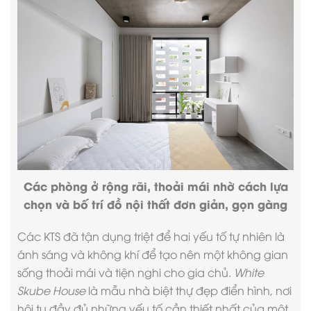
Các phòng ở rộng rãi, thoải mái nhờ cách lựa
chọn và bố trí đồ nội thất đơn giản, gọn gàng
Các KTS đã tận dụng triệt để hai yếu tố tự nhiên là
ánh sáng và không khí để tạo nên một không gian
sống thoải mái và tiện nghi cho gia chủ.
White
Skube House
là
mẫu nhà biệt thự đẹp
điển hình, nơi
hội tụ đầy đủ những yếu tố cần thiết nhất của một