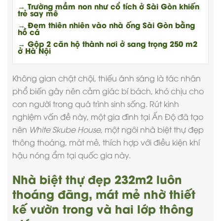
→ Trường mầm non như cổ tích ở Sài Gòn khiến
trẻ say mê
→ Đem thiên nhiên vào nhà ống Sài Gòn bằng
hồ cá
→ Gộp 2 căn hộ thành nơi ở sang trọng 250 m2
ở Hà Nội
Không gian chật chội, thiếu ánh sáng là tác nhân
phổ biến gây nên cảm giác bí bách, khó chịu cho
con người trong quá trình sinh sống. Rút kinh
nghiệm vấn đề này, một gia đình tại Ấn Độ đã tạo
nên
White Skube House
, một ngôi
nhà biệt thự đẹp
thông thoáng, mát mẻ, thích hợp với điều kiện khí
hậu nóng ẩm tại quốc gia này.
Nhà biệt thự đẹp 232m2 luôn
thoáng đãng, mát mẻ nhờ thiết
kế vườn trong và hai lớp thông