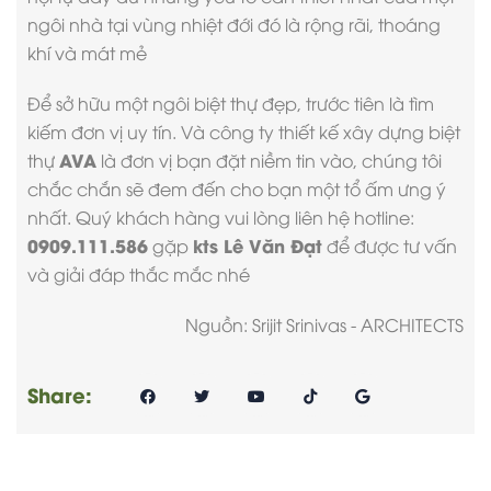
ngôi nhà tại vùng nhiệt đới đó là rộng rãi, thoáng
khí và mát mẻ
Để sở hữu một ngôi biệt thự đẹp, trước tiên là tìm
kiếm đơn vị uy tín. Và
công ty thiết kế xây dựng biệt
AVA
thự
là đơn vị bạn đặt niềm tin vào, chúng tôi
chắc chắn sẽ đem đến cho bạn một tổ ấm ưng ý
nhất. Quý khách hàng vui lòng liên hệ hotline:
0909.111.586
kts Lê Văn Đạt
gặp
để được tư vấn
và giải đáp thắc mắc nhé
Nguồn: Srijit Srinivas - ARCHITECTS
Share: