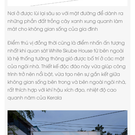
Nơi ở được lùi lại sâu so với mặt đường để dành ra
những phần đất trồng cây xanh xung quanh làm
mát cho không gian sống của gia đình
Điểm thú vị đồng thời cũng là điểm nhấn ấn tượng
nhất khi quan sát White Skube House từ bên ngoài
là hệ thống tường thông gió được bố trí ở các mặt
của ngôi nhà. Thiết kế độc đáo này vừa giúp công
trình trở nên nổi bật, vừa tạo nên sự gắn kết giữa
không gian sống bên trong và bên ngoài ngôi nhà,
rất thích hợp với khí hậu xích đạo, nhiệt độ cao
quanh năm của Kerala