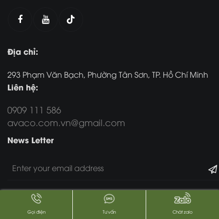
Địa chỉ:
293 Phạm Văn Bạch, Phường Tân Sơn, TP. Hồ Chí Minh
Liên hệ:
0909 111 586
avaco.com.vn@gmail.com
News Letter
Gọi điện
Tư vấn
Chát zalo