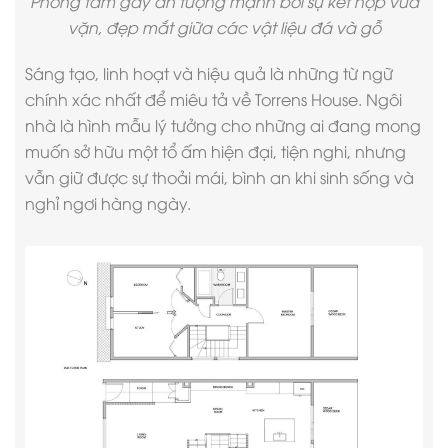
Phòng tắm gây ấn tượng mạnh bởi sự kết hợp vừa
vặn, đẹp mắt giữa các vật liệu đá và gỗ
Sáng tạo, linh hoạt và hiệu quả là những từ ngữ
chính xác nhất để miêu tả về Torrens House. Ngôi
nhà là hình mẫu lý tưởng cho những ai đang mong
muốn sở hữu một tổ ấm hiện đại, tiện nghi, nhưng
vẫn giữ được sự thoải mái, bình an khi sinh sống và
nghỉ ngơi hàng ngày.