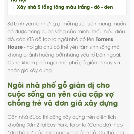
→ Xây nhà 5 tầng tông màu trắng - đỏ - đen
Sự bình yên là những gì mỗi người luôn mong muốn
có được trong cuộc sống của mình. Thấu hiểu điều
Torrens
đó, các KTS đã tạo ra ngôi nhà có tên
House
- nơi gia chủ có thể yên tâm sinh sống mà
không bị ảnh hưởng bởi những yếu tố bên ngoài.
Cùng khám phá ngôi nhà phố gỗ giản dị này và
nhận
giá xây dựng
Ngôi nhà phố gỗ giản dị cho
cuộc sống an yên của cặp vợ
chồng trẻ và đơn giá xây dựng
Căn nhà được
thi công xây dựng
trên diện tích
khoảng 90m2 tại East York, Toronto (Canada) theo
“đặt hàng” của một cặp vợ chồng trẻ. Cụ thể, gia