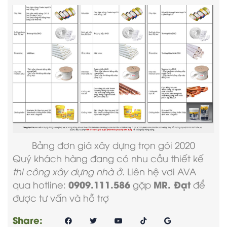
Bảng
đơn giá xây dựng trọn gói
2020
Quý khách hàng đang có nhu cầu thiết kế
thi công xây dựng nhà ở
. Liên hệ vơi AVA
0909.111.586
MR. Đạt
qua hotline:
gặp
để
được tư vấn và hỗ trợ
Share: