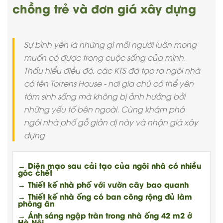
chồng trẻ và đơn giá xây dựng
Sự bình yên là những gì mỗi người luôn mong
muốn có được trong cuộc sống của mình.
Thấu hiểu điều đó, các KTS đã tạo ra ngôi nhà
có tên Torrens House - nơi gia chủ có thể yên
tâm sinh sống mà không bị ảnh hưởng bởi
những yếu tố bên ngoài. Cùng khám phá
ngôi nhà phố gỗ giản dị này và nhận giá xây
dựng
→ Diện mạo sau cải tạo của ngôi nhà có nhiều
góc chết
→ Thiết kế nhà phố với vườn cây bao quanh
→ Thiết kế nhà ống có ban công rộng đủ làm
phòng ăn
→ Ánh sáng ngập tràn trong nhà ống 42 m2 ở
Hà Nội