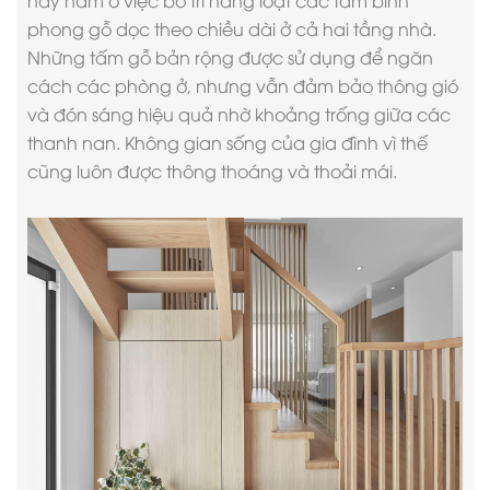
này nằm ở việc bố trí hàng loạt các tấm bình
phong gỗ dọc theo chiều dài ở cả hai tầng nhà.
Những tấm gỗ bản rộng được sử dụng để ngăn
cách các phòng ở, nhưng vẫn đảm bảo thông gió
và đón sáng hiệu quả nhờ khoảng trống giữa các
thanh nan. Không gian sống của gia đình vì thế
cũng luôn được thông thoáng và thoải mái.