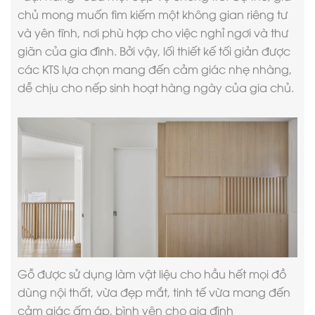
chủ mong muốn tìm kiếm một không gian riêng tư
và yên tĩnh, nơi phù hợp cho việc nghỉ ngơi và thư
giãn của gia đình. Bởi vậy, lối
thiết kế tối giản
được
các KTS lựa chọn mang đến cảm giác nhẹ nhàng,
dễ chịu cho nếp sinh hoạt hàng ngày của gia chủ.
Gỗ được sử dụng làm vật liệu cho hầu hết mọi đồ
dùng nội thất, vừa đẹp mắt, tinh tế vừa mang đến
cảm giác ấm áp, bình yên cho gia đình