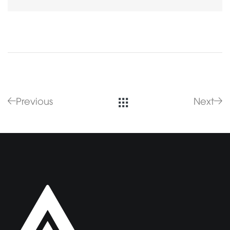
Previous
Next