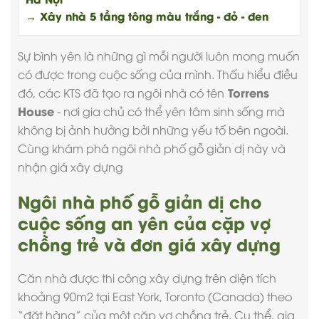
→ Xây nhà 5 tầng tông màu trắng - đỏ - đen
Sự bình yên là những gì mỗi người luôn mong muốn
có được trong cuộc sống của mình. Thấu hiểu điều
Torrens
đó, các KTS đã tạo ra ngôi nhà có tên
House
- nơi gia chủ có thể yên tâm sinh sống mà
không bị ảnh hưởng bởi những yếu tố bên ngoài.
Cùng khám phá ngôi nhà phố gỗ giản dị này và
nhận
giá xây dựng
Ngôi nhà phố gỗ giản dị cho
cuộc sống an yên của cặp vợ
chồng trẻ và đơn giá xây dựng
Căn nhà được
thi công xây dựng
trên diện tích
khoảng 90m2 tại East York, Toronto (Canada) theo
“đặt hàng” của một cặp vợ chồng trẻ. Cụ thể, gia