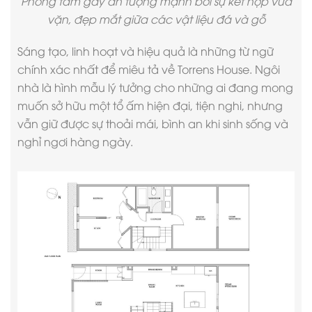
Phòng tắm gây ấn tượng mạnh bởi sự kết hợp vừa
vặn, đẹp mắt giữa các vật liệu đá và gỗ
Sáng tạo, linh hoạt và hiệu quả là những từ ngữ
chính xác nhất để miêu tả về Torrens House. Ngôi
nhà là hình mẫu lý tưởng cho những ai đang mong
muốn sở hữu một tổ ấm hiện đại, tiện nghi, nhưng
vẫn giữ được sự thoải mái, bình an khi sinh sống và
nghỉ ngơi hàng ngày.