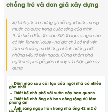
chồng trẻ và đơn giá xây dựng
Sự bình yên là những gì mỗi người luôn mong
muốn có được trong cuộc sống của mình.
Thấu hiểu điều đó, các KTS đã tạo ra ngôi nhà
có tên Torrens House - nơi gia chủ có thể yên
tâm sinh sống mà không bị ảnh hưởng bởi
những yếu tố bên ngoài. Cùng khám phá
ngôi nhà phố gỗ giản dị này và nhận giá xây
dựng
→ Diện mạo sau cải tạo của ngôi nhà có nhiều
góc chết
→ Thiết kế nhà phố với vườn cây bao quanh
→ Thiết kế nhà ống có ban công rộng đủ làm
phòng ăn
→ Ánh sáng ngập tràn trong nhà ống 42 m2 ở
Hà Nội