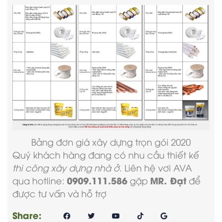
Bảng
đơn giá xây dựng trọn gói
2020
Quý khách hàng đang có nhu cầu thiết kế
thi công xây dựng nhà ở
. Liên hệ vơi AVA
0909.111.586
MR. Đạt
qua hotline:
gặp
để
được tư vấn và hỗ trợ
Share: