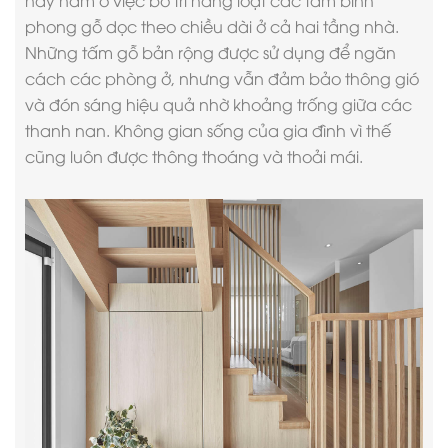
này nằm ở việc bố trí hàng loạt các tấm bình
phong gỗ dọc theo chiều dài ở cả hai tầng nhà.
Những tấm gỗ bản rộng được sử dụng để ngăn
cách các phòng ở, nhưng vẫn đảm bảo thông gió
và đón sáng hiệu quả nhờ khoảng trống giữa các
thanh nan. Không gian sống của gia đình vì thế
cũng luôn được thông thoáng và thoải mái.