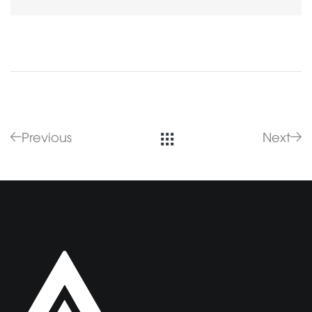
Previous
Next