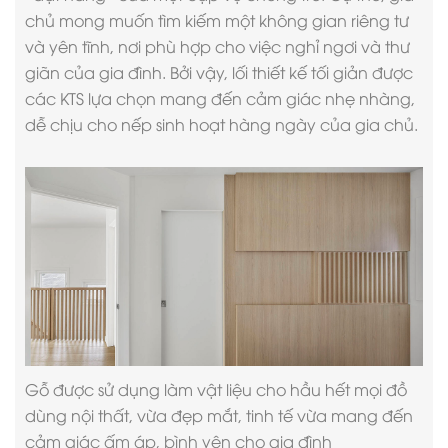
chủ mong muốn tìm kiếm một không gian riêng tư
và yên tĩnh, nơi phù hợp cho việc nghỉ ngơi và thư
giãn của gia đình. Bởi vậy, lối
thiết kế tối giản
được
các KTS lựa chọn mang đến cảm giác nhẹ nhàng,
dễ chịu cho nếp sinh hoạt hàng ngày của gia chủ.
Gỗ được sử dụng làm vật liệu cho hầu hết mọi đồ
dùng nội thất, vừa đẹp mắt, tinh tế vừa mang đến
cảm giác ấm áp, bình yên cho gia đình