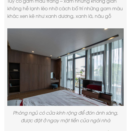
Tuy có gam màu trắng – xám nhưng không gian
không hề lạnh lẽo nhờ cách bố trí những gam màu
khác xen kẽ như xanh dương, xanh lá, nâu gỗ
Phòng ngủ có cửa kính rộng để đón ánh sáng,
được đặt ở ngay mặt tiền của ngôi nhà