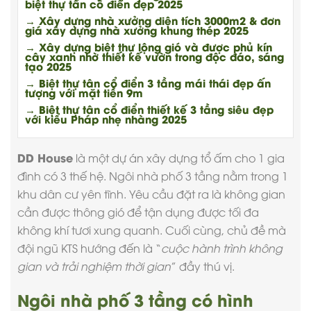
biệt thự tân cổ điển đẹp 2025
→ Xây dựng nhà xưởng diện tích 3000m2 & đơn
giá xây dựng nhà xưởng khung thép 2025
→ Xây dựng biệt thự lộng gió và được phủ kín
cây xanh nhờ thiết kế vườn trong độc đáo, sáng
tạo 2025
→ Biệt thự tân cổ điển 3 tầng mái thái đẹp ấn
tượng với mặt tiền 9m
→ Biệt thự tân cổ điển thiết kế 3 tầng siêu đẹp
với kiểu Pháp nhẹ nhàng 2025
DD House
là một dự án xây dựng tổ ấm cho 1 gia
đình có 3 thế hệ. Ngôi
nhà phố 3 tầng
nằm trong 1
khu dân cư yên tĩnh. Yêu cầu đặt ra là không gian
cần được thông gió để tận dụng được tối đa
không khí tươi xung quanh. Cuối cùng, chủ đề mà
đội ngũ KTS hướng đến là “
cuộc hành trình không
gian và trải nghiệm thời gian
” đầy thú vị.
Ngôi nhà phố 3 tầng có hình