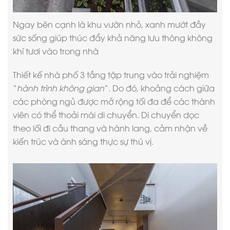
Ngay bên cạnh là khu vườn nhỏ, xanh mướt đầy
sức sống giúp thúc đẩy khả năng lưu thông không
khí tươi vào trong nhà
Thiết kế nhà phố 3 tầng
tập trung vào trải nghiệm
“
hành trình không gian
”. Do đó, khoảng cách giữa
các phòng ngủ được mở rộng tối đa để các thành
viên có thể thoải mái di chuyển. Di chuyển dọc
theo lối đi cầu thang và hành lang, cảm nhận về
kiến trúc và ánh sáng thực sự thú vị.