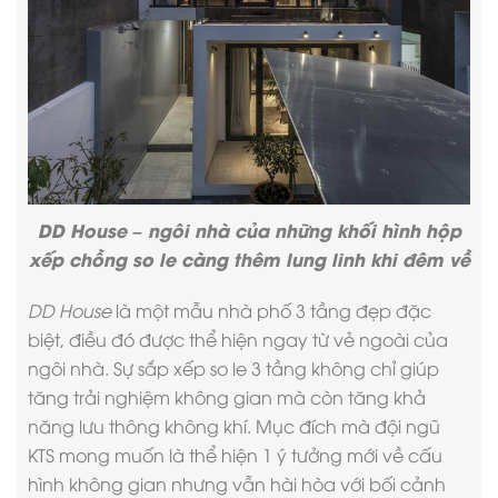
DD House – ngôi nhà của những khối hình hộp
xếp chồng so le càng thêm lung linh khi đêm về
DD House
là một
mẫu nhà phố 3 tầng đẹp
đặc
biệt, điều đó được thể hiện ngay từ vẻ ngoài của
ngôi nhà. Sự sắp xếp so le 3 tầng không chỉ giúp
tăng trải nghiệm không gian mà còn tăng khả
năng lưu thông không khí. Mục đích mà đội ngũ
KTS mong muốn là thể hiện 1 ý tưởng mới về cấu
hình không gian nhưng vẫn hài hòa với bối cảnh