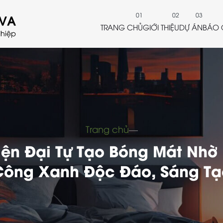
TRANG CHỦ
GIỚI THIỆU
DỰ ÁN
BÁO 
Trang chủ
―
iện Đại Tự Tạo Bóng Mát Nhờ 
Công Xanh Độc Đáo, Sáng Tạ