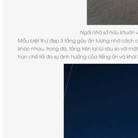
Ngôi nhà sở hữu khuôn v
Mẫu biệt thự đẹp 3 tầng
gây ấn tượng nhờ cách chi
khác nhau, trong đó, tầng trên lại lùi sâu so với 
hạn chế tối đa sự ảnh hưởng của tiếng ồn và khói