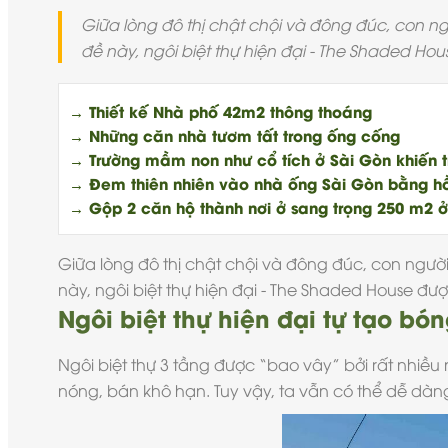
Giữa lòng đô thị chật chội và đông đúc, con n
đề này, ngôi biệt thự hiện đại - The Shaded Ho
→ Thiết kế Nhà phố 42m2 thông thoáng
→ Những căn nhà tươm tất trong ống cống
→ Trường mầm non như cổ tích ở Sài Gòn khiến 
→ Đem thiên nhiên vào nhà ống Sài Gòn bằng h
→ Gộp 2 căn hộ thành nơi ở sang trọng 250 m2 ở
Giữa lòng đô thị chật chội và đông đúc, con ngườ
này, ngôi
biệt thự hiện đại
- The Shaded House được
Ngôi biệt thự hiện đại tự tạo bó
Ngôi
biệt thự 3 tầng
được “bao vây” bởi rất nhiều 
nóng, bán khô hạn. Tuy vậy, ta vẫn có thể dễ dàng