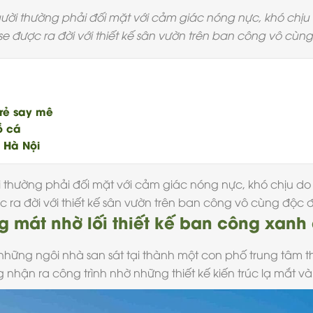
gười thường phải đối mặt với cảm giác nóng nực, khó chị
use được ra đời với thiết kế sân vườn trên ban công vô cùn
trẻ say mê
ồ cá
 Hà Nội
i thường phải đối mặt với cảm giác nóng nực, khó chịu d
 ra đời với thiết kế sân vườn trên ban công vô cùng độc 
ng mát nhờ lối thiết kế ban công xanh
những ngôi nhà san sát tại thành một con phố trung tâm
 nhận ra công trình nhờ những thiết kế kiến trúc lạ mắt v