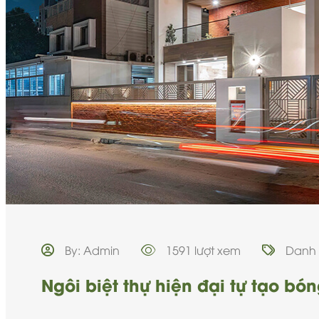
By: Admin
1591 lượt xem
Danh
Ngôi biệt thự hiện đại tự tạo bó