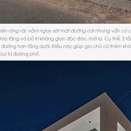
iên rộng rãi, nằm ngay sát mặt đường cái nhưng vẫn có c
a tầng và bố trí không gian độc đáo, mới lạ. Cụ thể, 3 
mặt đường hơn tầng dưới. Điều này giúp gia chủ có thêm khôn
 bụi từ đường phố.