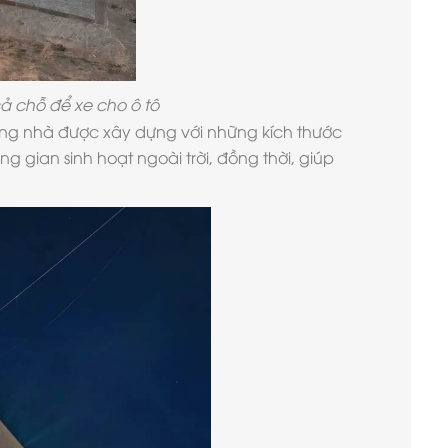
ả chỗ để xe cho ô tô
tầng nhà được xây dựng với những kích thước
g gian sinh hoạt ngoài trời, đồng thời, giúp