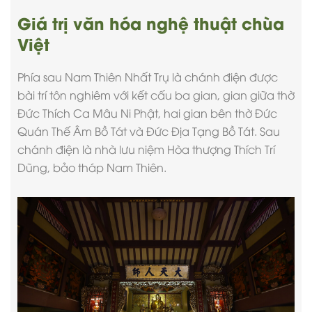
Giá trị văn hóa nghệ thuật chùa
Việt
Phía sau Nam Thiên Nhất Trụ là chánh điện được
bài trí tôn nghiêm với kết cấu ba gian, gian giữa thờ
Đức Thích Ca Mâu Ni Phật, hai gian bên thờ Đức
Quán Thế Âm Bồ Tát và Đức Địa Tạng Bồ Tát. Sau
chánh điện là nhà lưu niệm Hòa thượng Thích Trí
Dũng, bảo tháp Nam Thiên.