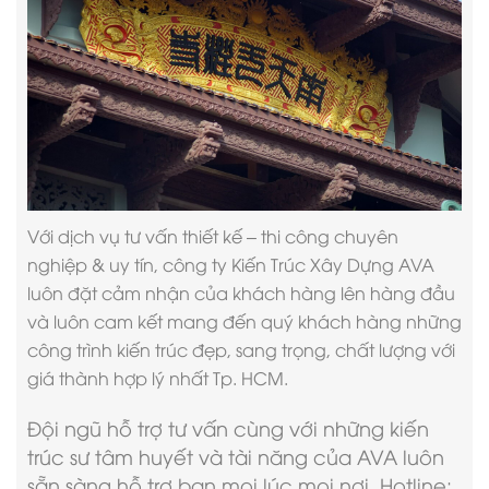
Với dịch vụ tư vấn thiết kế – thi công chuyên
nghiệp & uy tín,
công ty Kiến Trúc Xây Dựng AVA
luôn đặt cảm nhận của khách hàng lên hàng đầu
và luôn cam kết mang đến quý khách hàng những
công trình kiến trúc đẹp, sang trọng, chất lượng với
giá thành hợp lý nhất Tp. HCM.
Đội ngũ hỗ trợ tư vấn cùng với những kiến
trúc sư tâm huyết và tài năng của AVA luôn
sẵn sàng hỗ trợ bạn mọi lúc mọi nơi. Hotline: