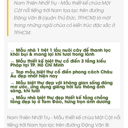
Nam Thiên Nhất Trụ - Mẫu thiết kế chùa Một
Cột nổi tiếng trời Nam tọa lạc trên đường
Đặng Văn Bi (quận Thủ Đức, TP.HCM) là một
trong những ngôi chùa có kiến trúc đặc sắc ở
TP.HCM.
→ Mẫu nhà 1 trệt 1 lầu nuôi cây để thanh lọc
khói bụi & mang lại khí tươi trong lành
→ Mẫu thiết kế biệt thự cổ điển 3 tầng kiểu
Pháp tại TP. Hồ Chí Minh
→ Top mẫu biệt thự cổ điển phong cách Châu
Âu đẹp nhất hiện nay
→ Mẫu biệt thự đẹp với không gian sống đáng
mơ ước, ứng dụng giếng trời lưu thông ánh
sáng, khí tươi
→ Mẫu nhà biệt thự đẹp thiết kế tầng chồng
tầng đẹp lạ ở Tam Đảo, hứng trọn ánh dương
Nam Thiên Nhất Trụ - Mẫu
thiết kế chùa
Một Cột nổi
tiếng trời Nam tọa lạc trên đường Đặng Văn Bi