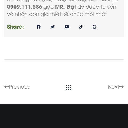
0909.111.586
MR. Đạt
gặp
để được tư vấn
và nhận
đơn giá thiết kế chùa
mới nhất
Share:
Previous
Next