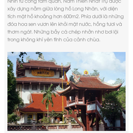
Nhìn từ cổng tam quan, Nam Thiên Nhất Trụ được
xây dựng nằm giữa lòng hồ Long Nhãn, với diện
tích mặt hồ khoảng hơn 600m2. Phía dưới là những
đóa hoa sen vươn lên khỏi mặt nước, hồng tươi và
thơm ngát. Những bầy cá chép nhởn nhơ bơi lội
trong không khí yên tĩnh của cảnh chùa.