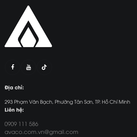
Địa chỉ:
293 Phạm Văn Bạch, Phường Tân Sơn, TP. Hồ Chí Minh
Liên hệ:
0909 111 586
avaco.com.vn@gmail.com