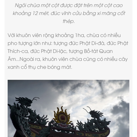
Ngôi chùa một cột được đặt trên một cột cao
khoảng 12 mét, đúc vĩnh cửu bằng xi măng cốt
thép.
Với khuôn viên rộng khoảng 1ha, chùa có nhiều
pho tượng lớn như: tượng đức Phật Di-đà, đức Phật
Thích-ca, đức Phật Di-lặc, tượng Bồ-tát Quan
Âm...Ngoài ra, khuôn viên chùa cũng có nhiều cây
xanh cổ thụ che bóng mát.