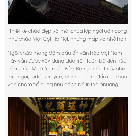
Thiết kế chùa đẹp
với mái chùa lợp ngói uốn cong
như chùa Một Cột Hà Nội, nhưng thấp và nhỏ hơn.
Ngôi chùa mang đậm dấu ấn văn hóa Việt Nam
này vẫn được xây dựng dựa trên toàn bộ kiến trúc
của chùa Một Cột miền Bắc. Bạn sẽ nhìn thấy phần
mái ngói, rui kèo, xuyên, chính, … cho đến các hoa
văn chạm trổ cũng như cách bố trí thờ phượng.