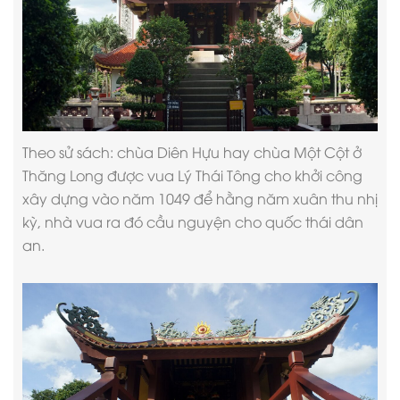
Theo sử sách: chùa Diên Hựu hay chùa Một Cột ở
Thăng Long được vua Lý Thái Tông cho khởi công
xây dựng vào năm 1049 để hằng năm xuân thu nhị
kỳ, nhà vua ra đó cầu nguyện cho quốc thái dân
an.