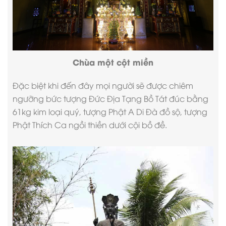
Chùa một cột miền
Đặc biệt khi đến đây mọi người sẽ được chiêm
ngưỡng bức tượng Đức Địa Tạng Bồ Tát đúc bằng
61kg kim loại quý, tượng Phật A Di Đà đồ sộ, tượng
Phật Thích Ca ngồi thiền dưới cội bồ đề.