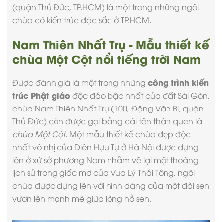
(quận Thủ Đức, TP.HCM) là một trong những ngôi
chùa có kiến trúc đặc sắc ở TP.HCM.
Nam Thiên Nhất Trụ - Mẫu thiết kế
chùa Một Cột nổi tiếng trời Nam
công trình kiến
Được đánh giá là một trong những
trúc Phật giáo
độc đáo bậc nhất của đất Sài Gòn,
chùa Nam Thiên Nhất Trụ (100, Đặng Văn Bi, quận
Thủ Đức) còn được gọi bằng cái tên thân quen là
chùa Một Cột
. Một
mẫu thiết kế chùa đẹp
độc
nhất vô nhị của Diên Hựu Tự ở Hà Nội được dựng
lên ở xứ sở phương Nam nhằm vẽ lại một thoáng
lịch sử trong giấc mơ của Vua Lý Thái Tông, ngôi
chùa được dựng lên với hình dáng của một đài sen
vươn lên mạnh mẽ giữa lòng hồ sen.