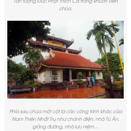
Tôn tượng Đức Phật Thích Ca trong khuôn viên
chùa.
Phía sau chùa một cột là các công trình khác của
Nam Thiên Nhất Trụ như chánh điện, nhà Tú Ân,
giảng đường, nhà lưu niệm…