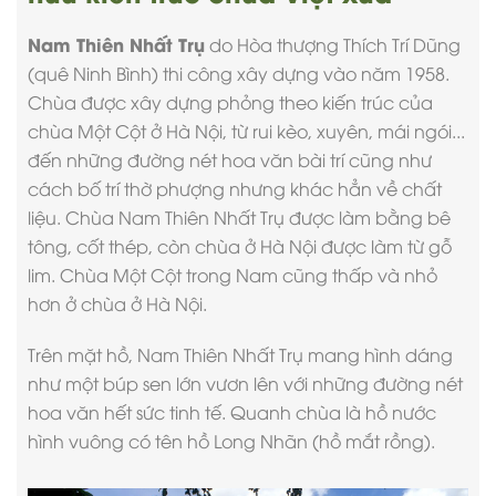
Nam Thiên Nhất Trụ
do Hòa thượng Thích Trí Dũng
(quê Ninh Bình)
thi công xây dựng
vào năm 1958.
Chùa được xây dựng phỏng theo kiến trúc của
chùa Một Cột ở Hà Nội, từ rui kèo, xuyên, mái ngói...
đến những đường nét hoa văn bài trí cũng như
cách bố trí thờ phượng nhưng khác hẳn về chất
liệu. Chùa Nam Thiên Nhất Trụ được làm bằng bê
tông, cốt thép, còn chùa ở Hà Nội được làm từ gỗ
lim. Chùa Một Cột trong Nam cũng thấp và nhỏ
hơn ở chùa ở Hà Nội.
Trên mặt hồ, Nam Thiên Nhất Trụ mang hình dáng
như một búp sen lớn vươn lên với những đường nét
hoa văn hết sức tinh tế. Quanh chùa là hồ nước
hình vuông có tên hồ Long Nhãn (hồ mắt rồng).