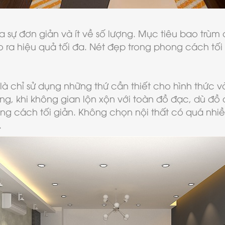
a sự đơn giản và ít về số lượng. Mục tiêu bao trùm
ra hiệu quả tối đa. Nét đẹp trong phong cách tối 
là chỉ sử dụng những thứ cần thiết cho hình thức 
ống, khi không gian lộn xộn với toàn đồ đạc, dù đ
ng cách tối giản. Không chọn nội thất có quá nhiều
.