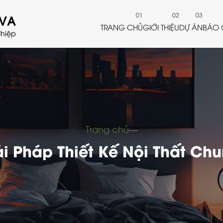
TRANG CHỦ
GIỚI THIỆU
DỰ ÁN
BÁO 
Trang chủ
―
ải Pháp Thiết Kế Nội Thất Ch