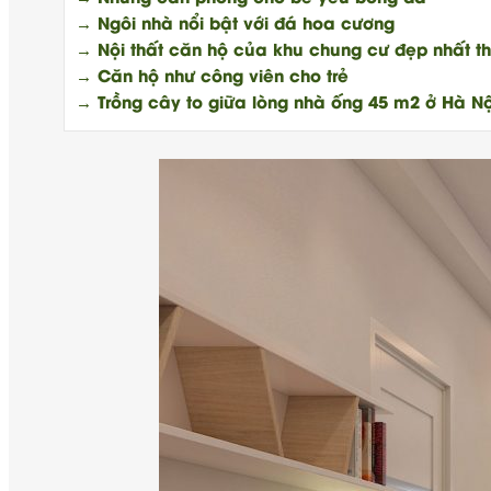
→ Ngôi nhà nổi bật với đá hoa cương
→ Nội thất căn hộ của khu chung cư đẹp nhất th
→ Căn hộ như công viên cho trẻ
→ Trồng cây to giữa lòng nhà ống 45 m2 ở Hà Nộ