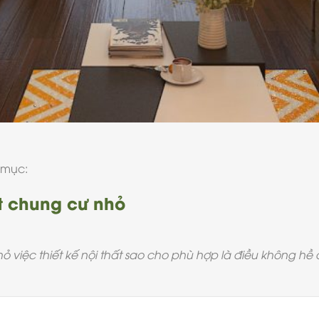
 mục:
ất chung cư nhỏ
ỏ việc thiết kế nội thất sao cho phù hợp là điều không hề