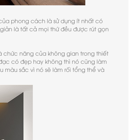
 của phong cách là sử dụng ít nhất có
giản là tất cả mọi thứ đều được rút gọn
và chức năng của không gian trong thiết
ồ đạc có đẹp hay không thì nó cũng làm
 màu sắc vì nó sẽ làm rối tổng thể và