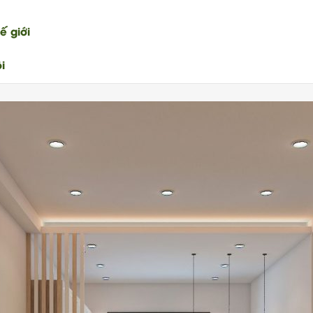
ế giới
i