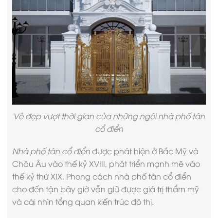
Vẻ đẹp vượt thời gian của những ngôi nhà phố tân
cổ điển
Nhà phố tân cổ điển
được phát hiện ở Bắc Mỹ và
Châu Âu vào thế kỷ XVIII, phát triển mạnh mẽ vào
thế kỷ thứ XIX.
Phong cách nhà phố tân cổ điển
cho đến tận bây giờ vẫn giữ được giá trị thẩm mỹ
và cái nhìn tổng quan kiến trúc đô thị.