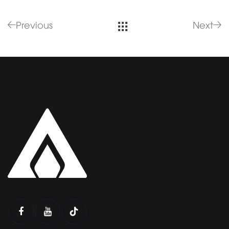
Previous
Next