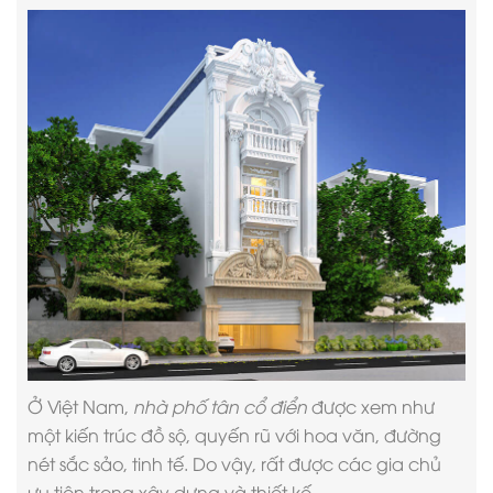
Ở Việt Nam,
nhà phố tân cổ điển
được xem như
một kiến trúc đồ sộ, quyến rũ với hoa văn, đường
nét sắc sảo, tinh tế. Do vậy, rất được các gia chủ
ưu tiên trong xây dựng và thiết kế.