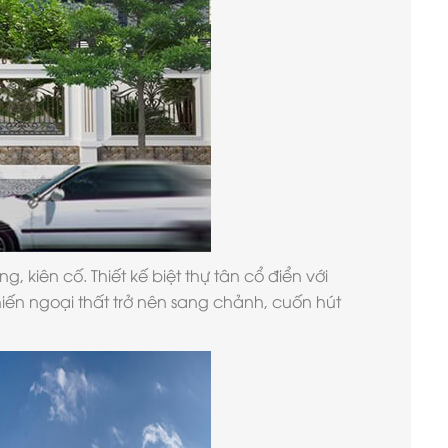
g, kiên cố.
Thiết kế biệt thự tân cổ điển
với
hiến ngoại thất trở nên sang chảnh, cuốn hút