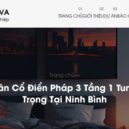
TRANG CHỦ
GIỚI THIỆU
DỰ ÁN
BÁO 
Trang chủ
―
Tân Cổ Điển Pháp 3 Tầng 1 T
Trọng Tại Ninh Bình