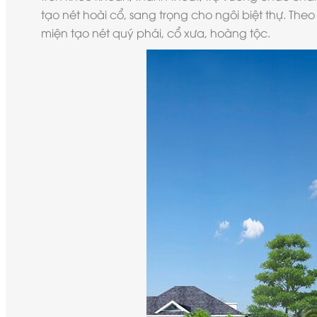
tạo nét hoài cổ, sang trọng cho ngôi biệt thự. T
miện tạo nét quý phái, cổ xưa, hoàng tộc.