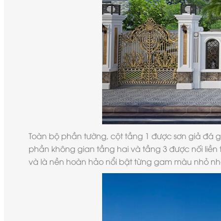
Toàn bộ phần tường, cột tầng 1 được sơn giả đá
phần không gian tầng hai và tầng 3 được nối liền 
và là nền hoàn hảo nổi bật từng gam màu nhỏ nhất