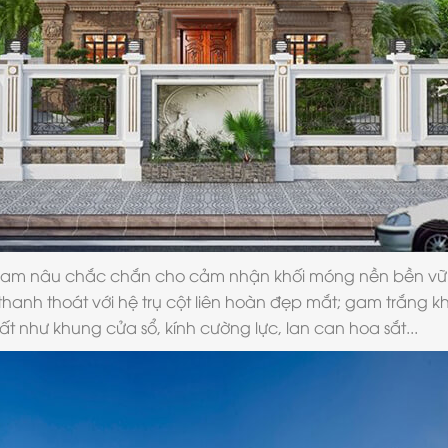
 gam nâu chắc chắn cho cảm nhận khối móng nền bền vữn
thanh thoát với hệ trụ cột liên hoàn đẹp mắt; gam trắng k
 như khung cửa sổ, kính cường lực, lan can hoa sắt...