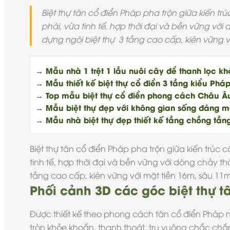
Biệt thự tân cổ điển Pháp pha trộn giữa kiến tr
phái, vừa tinh tế, hợp thời đại và bền vững với
dựng ngôi biệt thự 3 tầng cao cấp, kiên vững v
→ Mẫu nhà 1 trệt 1 lầu nuôi cây để thanh lọc khó
→ Mẫu thiết kế biệt thự cổ điển 3 tầng kiểu Pháp
→ Top mẫu biệt thự cổ điển phong cách Châu Âu
→ Mẫu biệt thự đẹp với không gian sống đáng mơ 
→ Mẫu nhà biệt thự đẹp thiết kế tầng chồng tần
Biệt thự tân cổ điển
Pháp pha trộn giữa kiến trúc c
tinh tế, hợp thời đại và bền vững với dòng chảy th
tầng cao cấp, kiên vững với mặt tiền 16m, sâu 11
Phối cảnh 3D các góc biệt thự t
Được thiết kế theo
phong cách tân cổ điển
Pháp nh
tròn khỏe khoắn, thanh thoát, trụ vuông chắc chắn,