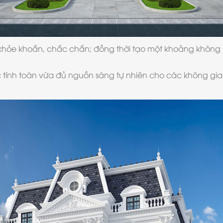
ối, khỏe khoắn, chắc chắn; đồng thời tạo một khoảng khôn
c tính toán vừa đủ nguồn sáng tự nhiên cho các không gi