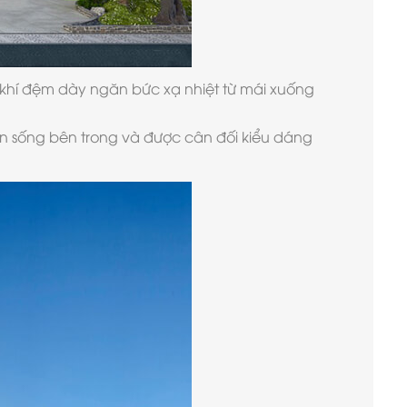
g khí đệm dày ngăn bức xạ nhiệt từ mái xuống
an sống bên trong và được cân đối kiểu dáng