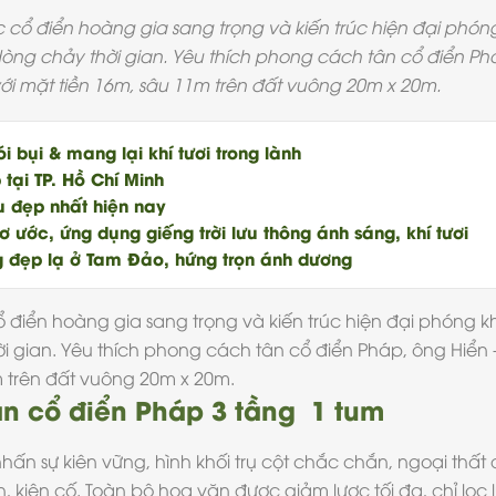
úc cổ điển hoàng gia sang trọng và kiến trúc hiện đại phó
 dòng chảy thời gian. Yêu thích phong cách tân cổ điển Ph
ới mặt tiền 16m, sâu 11m trên đất vuông 20m x 20m.
i bụi & mang lại khí tươi trong lành
 tại TP. Hồ Chí Minh
 đẹp nhất hiện nay
ước, ứng dụng giếng trời lưu thông ánh sáng, khí tươi
g đẹp lạ ở Tam Đảo, hứng trọn ánh dương
ổ điển hoàng gia sang trọng và kiến trúc hiện đại phóng k
ời gian. Yêu thích phong cách tân cổ điển Pháp, ông Hiển 
m trên đất vuông 20m x 20m.
ân cổ điển Pháp 3 tầng 1 tum
ấn sự kiên vững, hình khối trụ cột chắc chắn, ngoại thất 
 kiên cố. Toàn bộ hoa văn được giảm lược tối đa, chỉ lọc l