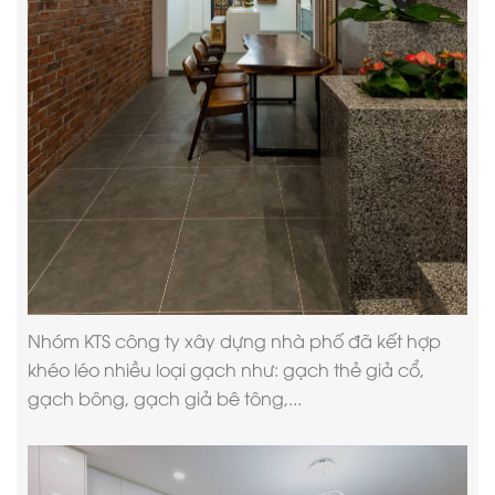
Nhóm KTS
công ty xây dựng nhà phố
đã kết hợp
khéo léo nhiều loại gạch như: gạch thẻ giả cổ,
gạch bông, gạch giả bê tông,...