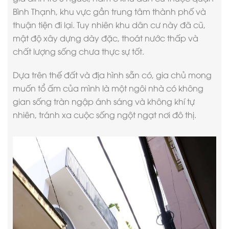
Bình Thạnh, khu vực gần trung tâm thành phố và
thuận tiện đi lại. Tuy nhiên khu dân cư này đã cũ,
mật độ xây dựng dày đặc, thoát nước thấp và
chất lượng sống chưa thực sự tốt.
Dựa trên thế đất và địa hình sẵn có, gia chủ mong
muốn tổ ấm của mình là một ngôi nhà có không
gian sống tràn ngập ánh sáng và không khí tự
nhiên, tránh xa cuộc sống ngột ngạt nơi đô thị.