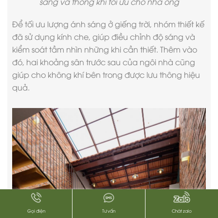
sáng và thông khí tối ưu cho nhà ống
Để tối ưu lượng ánh sáng ở giếng trời, nhóm thiết kế
đã sử dụng kính che, giúp điều chỉnh độ sáng và
kiểm soát tầm nhìn những khi cần thiết. Thêm vào
đó, hai khoảng sân trước sau của ngôi nhà cũng
giúp cho không khí bên trong được lưu thông hiệu
quả.
Gọi điện
Tư vấn
Chát zalo