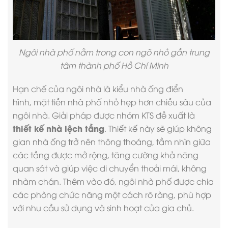
Ngôi nhà phố nằm trong con ngõ nhỏ gần trung
tâm thành phố Hồ Chí Minh
Hạn chế của ngôi nhà là kiểu nhà ống điển
hình,
mặt tiền nhà phố
nhỏ hẹp hơn chiều sâu của
ngôi nhà. Giải pháp được nhóm KTS đề xuất là
thiết kế nhà lệch tầng
. Thiết kế này sẽ giúp không
gian nhà ống trở nên thông thoáng, tầm nhìn giữa
các tầng được mở rộng, tăng cường khả năng
quan sát và giúp việc di chuyển thoải mái, không
nhàm chán. Thêm vào đó, ngôi nhà phố được chia
các phòng chức năng một cách rõ ràng, phù hợp
với nhu cầu sử dụng và sinh hoạt của gia chủ.