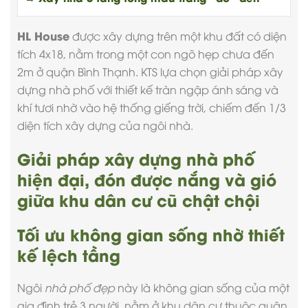
HL House
được xây dựng trên một khu đất có diện
tích 4x18, nằm trong một con ngõ hẹp chưa đến
2m ở quận Bình Thạnh. KTS lựa chọn giải pháp
xây
dựng nhà phố
với thiết kế tràn ngập ánh sáng và
khí tươi nhờ vào hệ thống giếng trời, chiếm đến 1/3
diện tích xây dựng của ngôi nhà.
Giải pháp xây dựng nhà phố
hiện đại, đón được nắng và gió
giữa khu dân cư cũ chật chội
Tối ưu không gian sống nhờ thiết
kế lệch tầng
Ngôi
nhà phố đẹp
này là không gian sống của một
gia đình trẻ 3 người, nằm ở khu dân cư thuộc quận