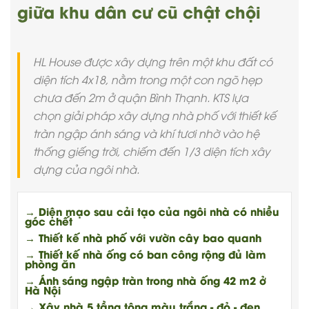
giữa khu dân cư cũ chật chội
HL House được xây dựng trên một khu đất có
diện tích 4x18, nằm trong một con ngõ hẹp
chưa đến 2m ở quận Bình Thạnh. KTS lựa
chọn giải pháp xây dựng nhà phố với thiết kế
tràn ngập ánh sáng và khí tươi nhờ vào hệ
thống giếng trời, chiếm đến 1/3 diện tích xây
dựng của ngôi nhà.
→ Diện mạo sau cải tạo của ngôi nhà có nhiều
góc chết
→ Thiết kế nhà phố với vườn cây bao quanh
→ Thiết kế nhà ống có ban công rộng đủ làm
phòng ăn
→ Ánh sáng ngập tràn trong nhà ống 42 m2 ở
Hà Nội
→ Xây nhà 5 tầng tông màu trắng - đỏ - đen