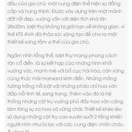
đầu của gia chủ: một cung điện thể hiện sự đẳng
cấp và hưng thịnh. Được xây dựng trên một mảnh
đất rất đẹp, vuông vắn với diện tích khá lớn
28x20m, biệt thự không bị giới hạn về không gian, vì
thế KTS AVA đã thỏa sức sáng tạo để cho ra một
thiết kế xứng tầm vị thế của gia chủ.
Ngắm nhìn tổng thể, biệt thự mang
phong cách
tân cổ điển
là sự kết hợp của những hình khối
vuông vức, mạnh mẽ với bố cục hài hòa, cân xứng
cùng thức mái mansard kinh điển. Những mảng
tường trắng nổi bật với những phào chỉ hoa văn
đắp nổi tinh tế, sang trọng. Thêm vào đó là hệ
thống những cột trụ vuông phủ đầy hoa văn càng
làm tăng sự xa hoa và vững chãi. Thiết kế khéo léo
sử dụng những cột trụ cao xuyên suốt 2 tầng khiến
người nhìn như bị lạc với các cung điện chốn châu
Âu hoa lệ.