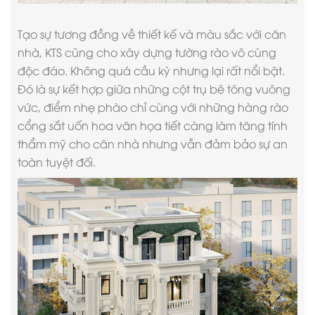
Tạo sự tương đồng về thiết kế và màu sắc với căn
nhà, KTS cũng cho xây dựng tường rào vô cùng
độc đáo. Không quá cầu kỳ nhưng lại rất nổi bật.
Đó là sự kết hợp giữa những cột trụ bê tông vuông
vức, điểm nhẹ phào chỉ cùng với những hàng rào
cổng sắt uốn hoa văn họa tiết càng làm tăng tính
thẩm mỹ cho căn nhà nhưng vẫn đảm bảo sự an
toàn tuyệt đối.