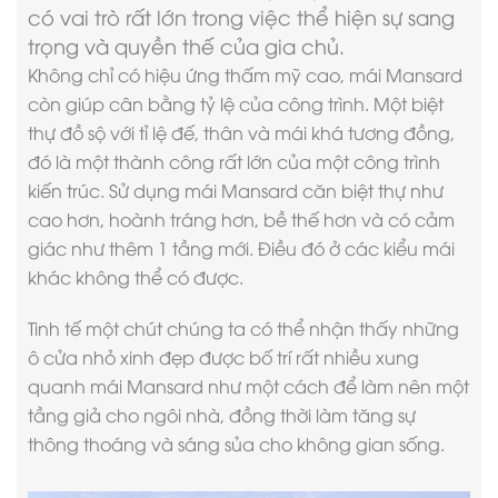
có vai trò rất lớn trong việc thể hiện sự sang
trọng và quyền thế của gia chủ.
Không chỉ có hiệu ứng thấm mỹ cao, mái Mansard
còn giúp cân bằng tỷ lệ của công trình. Một biệt
thự đồ sộ với tỉ lệ đế, thân và mái khá tương đồng,
đó là một thành công rất lớn của một công trình
kiến trúc. Sử dụng mái Mansard căn biệt thự như
cao hơn, hoành tráng hơn, bề thế hơn và có cảm
giác như thêm 1 tầng mới. Điều đó ở các kiểu mái
khác không thể có được.
Tinh tế một chút chúng ta có thể nhận thấy những
ô cửa nhỏ xinh đẹp được bố trí rất nhiều xung
quanh mái Mansard như một cách để làm nên một
tầng giả cho ngôi nhà, đồng thời làm tăng sự
thông thoáng và sáng sủa cho không gian sống.