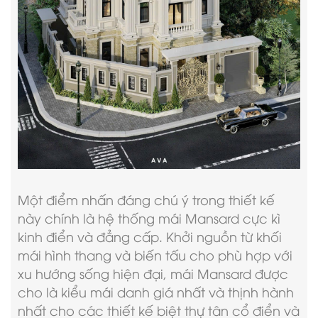
Một điểm nhấn đáng chú ý trong thiết kế
này chính là hệ thống mái Mansard cực kì
kinh điển và đẳng cấp. Khởi nguồn từ khối
mái hình thang và biến tấu cho phù hợp với
xu hướng sống hiện đại, mái Mansard được
cho là kiểu mái danh giá nhất và thịnh hành
nhất cho các
thiết kế biệt thự tân cổ điển
và