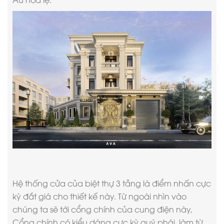
Hệ thống cửa của
biệt thự 3 tầng
là điểm nhấn cực
kỳ đắt giá cho thiết kế này. Từ ngoài nhìn vào
chúng ta sẽ tới cổng chính của cung điện này,
Cổng chính có kiểu dáng cực kỳ quý phái, làm từ