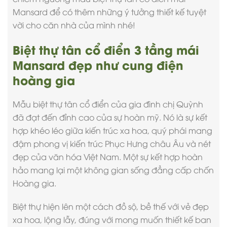
Mansard để có thêm những ý tưởng thiết kế tuyệt
vời cho căn nhà của mình nhé!
Biệt thự tân cổ điển 3 tầng mái
Mansard đẹp như cung điện
hoàng gia
Mẫu biệt thự tân cổ điển
của gia đình chị Quỳnh
đã đạt đến đỉnh cao của sự hoàn mỹ. Nó là sự kết
hợp khéo léo giữa kiến trúc xa hoa, quý phái mang
đậm phong vị kiến trúc Phục Hưng châu Âu và nét
đẹp của văn hóa Việt Nam. Một sự kết hợp hoàn
hảo mang lại một không gian sống đẳng cấp chốn
Hoàng gia.
Biệt thự hiện lên một cách đồ sộ, bề thế với vẻ đẹp
xa hoa, lộng lẫy, đúng với mong muốn thiết kế ban