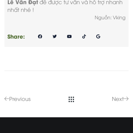
Lê Văn Đạt
để được tư vấn và hỗ trợ nhanh
nhất nhé !
Nguồn: Vking
Share:
Previous
Next