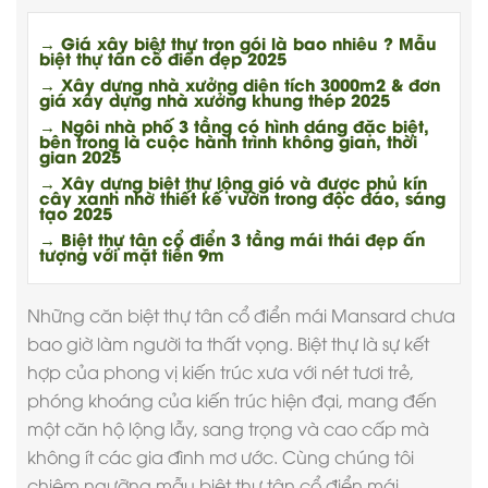
→ Giá xây biệt thự trọn gói là bao nhiêu ? Mẫu
biệt thự tân cổ điển đẹp 2025
→ Xây dựng nhà xưởng diện tích 3000m2 & đơn
giá xây dựng nhà xưởng khung thép 2025
→ Ngôi nhà phố 3 tầng có hình dáng đặc biệt,
bên trong là cuộc hành trình không gian, thời
gian 2025
→ Xây dựng biệt thự lộng gió và được phủ kín
cây xanh nhờ thiết kế vườn trong độc đáo, sáng
tạo 2025
→ Biệt thự tân cổ điển 3 tầng mái thái đẹp ấn
tượng với mặt tiền 9m
Những căn
biệt thự tân cổ điển
mái Mansard chưa
bao giờ làm người ta thất vọng. Biệt thự là sự kết
hợp của phong vị kiến trúc xưa với nét tươi trẻ,
phóng khoáng của kiến trúc hiện đại, mang đến
một căn hộ lộng lẫy, sang trọng và cao cấp mà
không ít các gia đình mơ ước. Cùng chúng tôi
chiêm ngưỡng mẫu biệt thự tân cổ điển mái