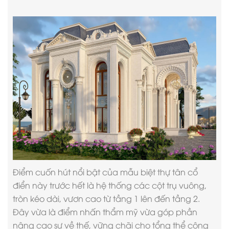
Điểm cuốn hút nổi bật của
mẫu biệt thự tân cổ
điển
này trước hết là hệ thống các cột trụ vuông,
tròn kéo dài, vươn cao từ tầng 1 lên đến tầng 2.
Đây vừa là điểm nhấn thẩm mỹ vừa góp phần
nâng cao sự về thế, vững chãi cho tổng thể công