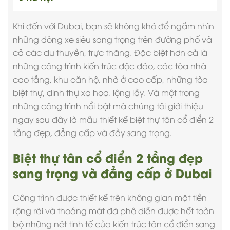
Khi đến với Dubai, bạn sẽ không khó để ngắm nhìn
những dòng xe siêu sang trọng trên đường phố và
cả các du thuyền, trực thăng. Đặc biệt hơn cả là
những công trình kiến trúc độc đáo, các tòa nhà
cao tầng, khu căn hộ, nhà ở cao cấp, những tòa
biệt thự, dinh thự xa hoa. lộng lẫy. Và một trong
những công trình nổi bật mà chúng tôi giới thiệu
ngay sau đây là mẫu thiết kế
biệt thự tân cổ điển
2
tầng đẹp, đẳng cấp và đầy sang trọng.
Biệt thự tân cổ điển 2 tầng đẹp
sang trọng và đẳng cấp ở Dubai
Công trình được thiết kế trên không gian mặt tiền
rộng rãi và thoáng mát đã phô diễn được hết toàn
bộ những nét tinh tế của kiến trúc tân cổ điển sang