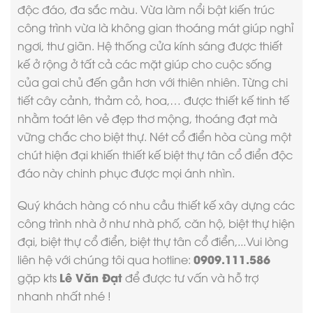
độc đáo, đa sắc màu. Vừa làm nổi bật kiến trúc
công trình vừa là không gian thoáng mát giúp nghỉ
ngơi, thư giãn. Hệ thống cửa kính sáng được thiết
kế ở rộng ở tất cả các mặt giúp cho cuộc sống
của gai chủ đến gần hơn với thiên nhiên. Từng chi
tiết cây cảnh, thảm cỏ, hoa,… được thiết kế tinh tế
nhằm toát lên vẻ đẹp thơ mộng, thoáng đạt mà
vững chắc cho biệt thự. Nét cổ điển hòa cùng một
chút hiện đại khiến
thiết kế biệt thự tân cổ điển
độc
đáo này chinh phục được mọi ánh nhìn.
Quý khách hàng có nhu cầu thiết kế xây dựng các
công trình nhà ở như nhà phố, căn hộ, biệt thự hiện
đại, biệt thự cổ điển, biệt thự tân cổ điển,...Vui lòng
0909.111.586
liên hệ với chúng tôi qua hotline:
Lê Văn Đạt
gặp kts
để được tư vấn và hỗ trợ
nhanh nhất nhé !