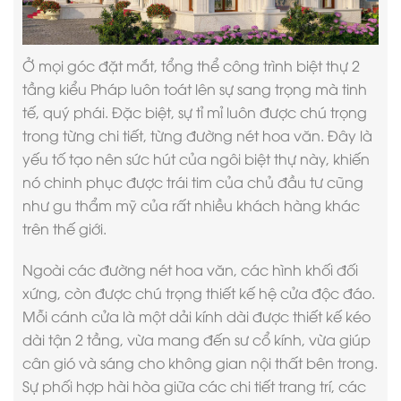
Ở mọi góc đặt mắt, tổng thể công trình
biệt thự 2
tầng
kiểu Pháp luôn toát lên sự sang trọng mà tinh
tế, quý phái. Đặc biệt, sự tỉ mỉ luôn được chú trọng
trong từng chi tiết, từng đường nét hoa văn. Đây là
yếu tố tạo nên sức hút của ngôi biệt thự này, khiến
nó chinh phục được trái tim của chủ đầu tư cũng
như gu thẩm mỹ của rất nhiều khách hàng khác
trên thế giới.
Ngoài các đường nét hoa văn, các hình khối đối
xứng, còn được chú trọng thiết kế hệ cửa độc đáo.
Mỗi cánh cửa là một dải kính dài được thiết kế kéo
dài tận 2 tầng, vừa mang đến sư cổ kính, vừa giúp
cân gió và sáng cho không gian nội thất bên trong.
Sự phối hợp hài hòa giữa các chi tiết trang trí, các