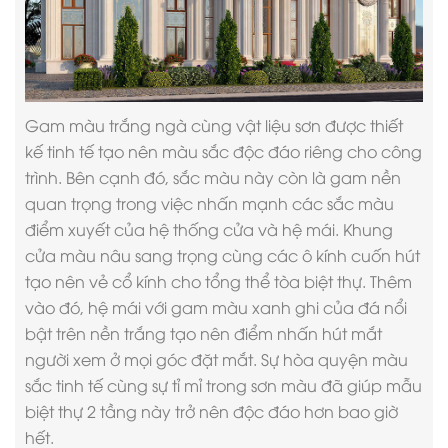
Gam màu trắng ngà cùng vật liệu sơn được thiết
kế tinh tế tạo nên màu sắc độc đáo riêng cho công
trình. Bên cạnh đó, sắc màu này còn là gam nền
quan trọng trong việc nhấn mạnh các sắc màu
điểm xuyết của hệ thống cửa và hệ mái. Khung
cửa màu nâu sang trọng cùng các ô kính cuốn hút
tạo nên vẻ cổ kính cho tổng thể tòa biệt thự. Thêm
vào đó, hệ mái với gam màu xanh ghi của đá nổi
bật trên nền trắng tạo nên điểm nhấn hút mắt
người xem ở mọi góc đặt mắt. Sự hòa quyện màu
sắc tinh tế cùng sự tỉ mỉ trong sơn màu đã giúp mẫu
biệt thự 2 tầng này trở nên độc đáo hơn bao giờ
hết.