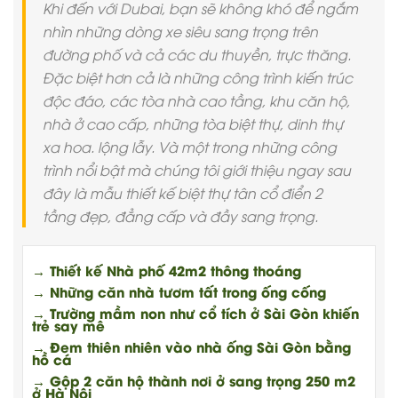
Khi đến với Dubai, bạn sẽ không khó để ngắm
nhìn những dòng xe siêu sang trọng trên
đường phố và cả các du thuyền, trực thăng.
Đặc biệt hơn cả là những công trình kiến trúc
độc đáo, các tòa nhà cao tầng, khu căn hộ,
nhà ở cao cấp, những tòa biệt thự, dinh thự
xa hoa. lộng lẫy. Và một trong những công
trình nổi bật mà chúng tôi giới thiệu ngay sau
đây là mẫu thiết kế biệt thự tân cổ điển 2
tầng đẹp, đẳng cấp và đầy sang trọng.
→ Thiết kế Nhà phố 42m2 thông thoáng
→ Những căn nhà tươm tất trong ống cống
→ Trường mầm non như cổ tích ở Sài Gòn khiến
trẻ say mê
→ Đem thiên nhiên vào nhà ống Sài Gòn bằng
hồ cá
→ Gộp 2 căn hộ thành nơi ở sang trọng 250 m2
ở Hà Nội