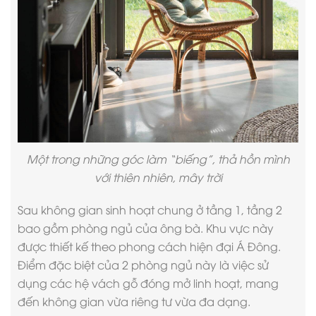
Một trong những góc làm “biếng”, thả hồn mình
với thiên nhiên, mây trời
Sau không gian sinh hoạt chung ở tầng 1, tầng 2
bao gồm phòng ngủ của ông bà. Khu vực này
được thiết kế theo
phong cách hiện đại
Á Đông.
Điểm đặc biệt của 2 phòng ngủ này là việc sử
dụng các hệ vách gỗ đóng mở linh hoạt, mang
đến không gian vừa riêng tư vừa đa dạng.