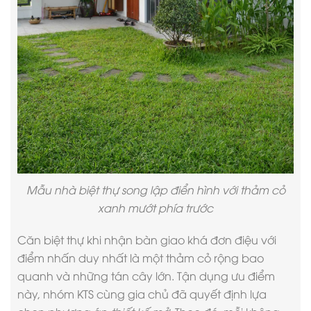
Mẫu nhà biệt thự song lập điển hình với thảm cỏ
xanh mướt phía trước
Căn
biệt thự
khi nhận bàn giao khá đơn điệu với
điểm nhấn duy nhất là một thảm cỏ rộng bao
quanh và những tán cây lớn. Tận dụng ưu điểm
này, nhóm KTS cùng gia chủ đã quyết định lựa