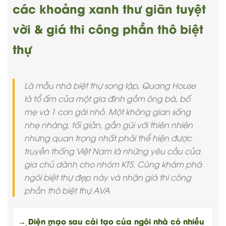
các khoảng xanh thư giãn tuyệt
vời & giá thi công phần thô biệt
thự
Là mẫu nhà biệt thự song lập, Quang House
là tổ ấm của một gia đình gồm ông bà, bố
mẹ và 1 con gái nhỏ. Một không gian sống
nhẹ nhàng, tối giản, gần gũi với thiên nhiên
nhưng quan trọng nhất phải thể hiện được
truyền thống Việt Nam là những yêu cầu của
gia chủ dành cho nhóm KTS. Cùng khám phá
ngôi biệt thự đẹp này và nhận giá thi công
phần thô biệt thự AVA
→ Diện mạo sau cải tạo của ngôi nhà có nhiều