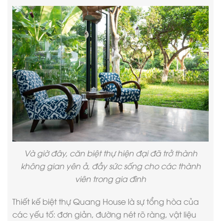
Và giờ đây, căn
biệt thự hiện đại
đã trở thành
không gian yên ả, đầy sức sống cho các thành
viên trong gia đình
Thiết kế biệt thự
Quang House là sự tổng hòa của
các yếu tố: đơn giản, đường nét rõ ràng, vật liệu