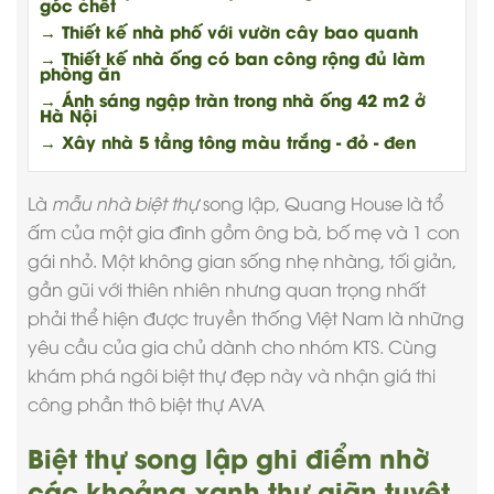
góc chết
→ Thiết kế nhà phố với vườn cây bao quanh
→ Thiết kế nhà ống có ban công rộng đủ làm
phòng ăn
→ Ánh sáng ngập tràn trong nhà ống 42 m2 ở
Hà Nội
→ Xây nhà 5 tầng tông màu trắng - đỏ - đen
Là
mẫu nhà biệt thự
song lập, Quang House là tổ
ấm của một gia đình gồm ông bà, bố mẹ và 1 con
gái nhỏ. Một không gian sống nhẹ nhàng, tối giản,
gần gũi với thiên nhiên nhưng quan trọng nhất
phải thể hiện được truyền thống Việt Nam là những
yêu cầu của gia chủ dành cho nhóm KTS. Cùng
khám phá ngôi biệt thự đẹp này và nhận
giá thi
công phần thô biệt thự
AVA
Biệt thự song lập ghi điểm nhờ
các khoảng xanh thư giãn tuyệt