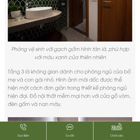
Phòng vệ sinh với gạch gốm hình tán lá, phù hợp
với màu xanh của thiên nhiên
Tầng 3 là không gian dành cho phòng ngủ của bố
mẹ và con gái nhỏ. Hình ảnh mái dốc được thể
hiện một cách đơn giản trong thiết kế phòng ngủ
hiện đại. Đồ nội thất mềm mại hơn với cửa gỗ vòm,
đèn gốm và nan mây.
Gọi điện
Tư vấn
Chát zalo