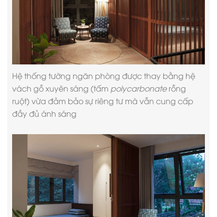
Hệ thống tường ngăn phòng được thay bằng hệ
vách gỗ xuyên sáng (tấm
polycarbonate
rỗng
ruột) vừa đảm bảo sự riêng tư mà vẫn cung cấp
đầy đủ ánh sáng