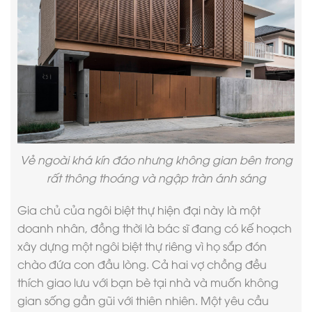
Vẻ ngoài khá kín đáo nhưng không gian bên trong
rất thông thoáng và ngập tràn ánh sáng
Gia chủ của ngôi
biệt thự hiện đại
này là một
doanh nhân, đồng thời là bác sĩ đang có kế hoạch
xây dựng một ngôi biệt thự riêng vì họ sắp đón
chào đứa con đầu lòng. Cả hai vợ chồng đều
thích giao lưu với bạn bè tại nhà và muốn không
gian sống gần gũi với thiên nhiên. Một yêu cầu