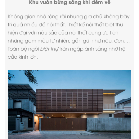
Khu vườn bừng sáng khi đêm về
Không gian nhà rộng rãi nhưng gia chủ không bày
trí quá nhiều đồ nội thất.
Thiết kế nội thất biệt thự
hiện đại
với màu sắc của nội thất cũng ưu tiên
những gam màu tự nhiên, gần gũi như nâu, đen,…
Toàn bộ ngôi
biệt thự
tràn ngập ánh sáng nhờ hệ
cửa kính lớn.