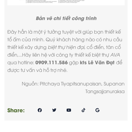
Bản vẽ chi tiết công trình
Đây hẳn là một ý tưởng tuyệt vời giúp bạn thiết kế
tổ ấm của mình. Quý khách hàng nào có nhu cầu
thiết kế xây dựng
biệt thự hiện đại
, cổ điển, tân cổ
điển,...Hãy liên hệ với
công ty thiết kế biệt thự
AVA
0909.111.586
kts Lê Văn Đạt
qua hotline:
gặp
để
được tư vấn và hỗ trợ nhé.
Nguồn: Pitchaya Tiyapitsanupaisan, Supanan
Tangsajjanuraksa
Share: