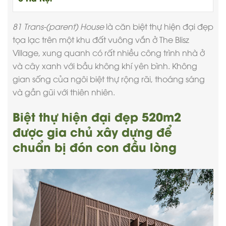
81 Trans-(parent) House
là căn
biệt thự hiện đại đẹp
tọa lạc trên một khu đất vuông vắn ở The Blisz
Village, xung quanh có rất nhiều công trình nhà ở
và cây xanh với bầu không khí yên bình. Không
gian sống của ngôi biệt thự rộng rãi, thoáng sáng
và gần gũi với thiên nhiên.
Biệt thự hiện đại đẹp 520m2
được gia chủ xây dựng để
chuẩn bị đón con đầu lòng