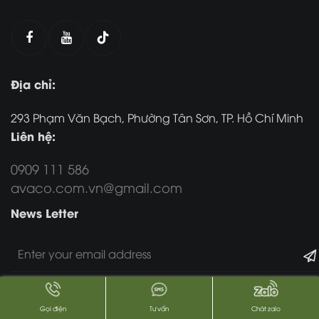
Địa chỉ:
293 Phạm Văn Bạch, Phường Tân Sơn, TP. Hồ Chí Minh
Liên hệ:
0909 111 586
avaco.com.vn@gmail.com
News Letter
Gọi điện
Tư vấn
Chát zalo