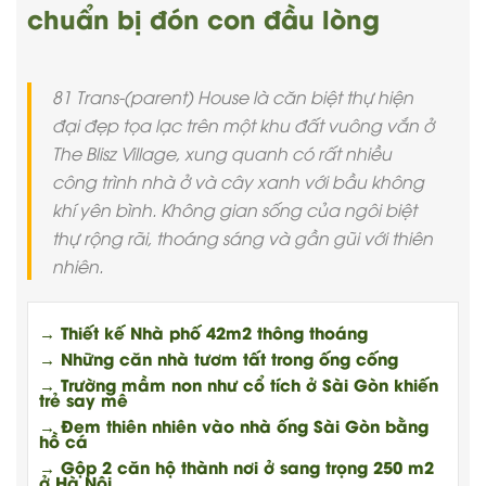
chuẩn bị đón con đầu lòng
81 Trans-(parent) House là căn biệt thự hiện
đại đẹp tọa lạc trên một khu đất vuông vắn ở
The Blisz Village, xung quanh có rất nhiều
công trình nhà ở và cây xanh với bầu không
khí yên bình. Không gian sống của ngôi biệt
thự rộng rãi, thoáng sáng và gần gũi với thiên
nhiên.
→ Thiết kế Nhà phố 42m2 thông thoáng
→ Những căn nhà tươm tất trong ống cống
→ Trường mầm non như cổ tích ở Sài Gòn khiến
trẻ say mê
→ Đem thiên nhiên vào nhà ống Sài Gòn bằng
hồ cá
→ Gộp 2 căn hộ thành nơi ở sang trọng 250 m2
ở Hà Nội