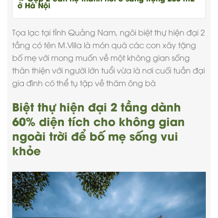
ở Hà Nội
Tọa lạc tại tỉnh Quảng Nam, ngôi
biệt thự hiện đại
2
tầng có tên M.Villa là món quà các con xây tặng
bố mẹ với mong muốn về một không gian sống
thân thiện với người lớn tuổi vừa là nơi cuối tuần đại
gia đình có thể tụ tập về thăm ông bà
Biệt thự hiện đại 2 tầng dành
60% diện tích cho không gian
ngoài trời để bố mẹ sống vui
khỏe