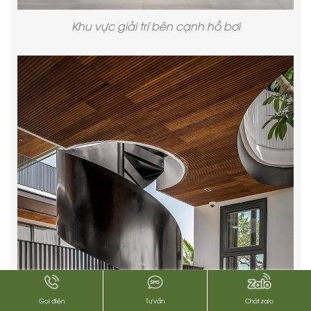
Khu vực giải trí bên cạnh hồ bơi
Gọi điện
Tư vấn
Chát zalo