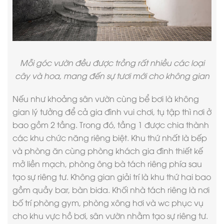
Mỗi góc vườn đều được trồng rất nhiều các loại
cây và hoa, mang đến sự tươi mới cho không gian
Nếu như khoảng sân vườn cùng bể bơi là không
gian lý tưởng để cả gia đình vui chơi, tụ tập thì nơi ở
bao gồm 2 tầng. Trong đó, tầng 1 được chia thành
các khu chức năng riêng biệt. Khu thứ nhất là bếp
và phòng ăn cùng phòng khách gia đình thiết kế
mở liền mạch, phòng ông bà tách riêng phía sau
tạo sự riêng tư. Không gian giải trí là khu thứ hai bao
gồm quầy bar, bàn bida. Khối nhà tách riêng là nơi
bố trí phòng gym, phòng xông hơi và wc phục vụ
cho khu vực hồ bơi, sân vườn nhằm tạo sự riêng tư.