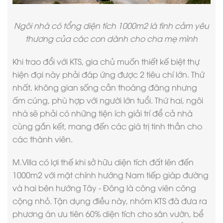
Ngôi nhà có tổng diện tích 1000m2 là tình cảm yêu
thương của các con dành cho cha mẹ mình
Khi trao đổi với KTS, gia chủ muốn
thiết kế biệt thự
hiện đại
này phải đáp ứng được 2 tiêu chí lớn. Thứ
nhất, không gian sống cần thoáng đãng nhưng
ấm cúng, phù hợp với người lớn tuổi. Thứ hai, ngôi
nhà sẽ phải có những tiện ích giải trí để cả nhà
cùng gắn kết, mang đến các giá trị tinh thần cho
các thành viên.
M.Villa có lợi thế khi sở hữu diện tích đất lên đến
1000m2 với mặt chính hướng Nam tiếp giáp đường
và hai bên hướng Tây - Đông là công viên công
cộng nhỏ. Tận dụng điều này, nhóm KTS đã đưa ra
phương án ưu tiên 60% diện tích cho sân vườn, bể