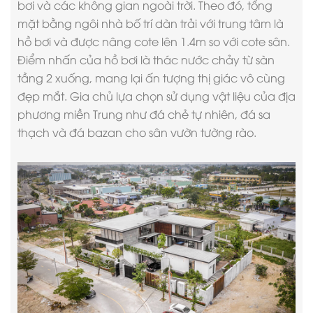
bơi và các không gian ngoài trời. Theo đó, tổng
mặt bằng ngôi nhà bố trí dàn trải với trung tâm là
hồ bơi và được nâng cote lên 1.4m so với cote sân.
Điểm nhấn của hồ bơi là thác nước chảy từ sàn
tầng 2 xuống, mang lại ấn tượng thị giác vô cùng
đẹp mắt. Gia chủ lựa chọn sử dụng vật liệu của địa
phương miền Trung như đá chẻ tự nhiên, đá sa
thạch và đá bazan cho sân vườn tường rào.