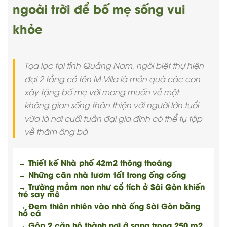
ngoài trời để bố mẹ sống vui
khỏe
Tọa lạc tại tỉnh Quảng Nam, ngôi biệt thự hiện
đại 2 tầng có tên M.Villa là món quà các con
xây tặng bố mẹ với mong muốn về một
không gian sống thân thiện với người lớn tuổi
vừa là nơi cuối tuần đại gia đình có thể tụ tập
về thăm ông bà
→ Thiết kế Nhà phố 42m2 thông thoáng
→ Những căn nhà tươm tất trong ống cống
→ Trường mầm non như cổ tích ở Sài Gòn khiến
trẻ say mê
→ Đem thiên nhiên vào nhà ống Sài Gòn bằng
hồ cá
→ Gộp 2 căn hộ thành nơi ở sang trọng 250 m2