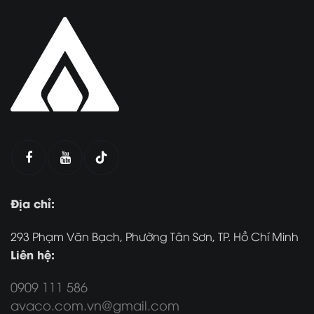
Địa chỉ:
293 Phạm Văn Bạch, Phường Tân Sơn, TP. Hồ Chí Minh
Liên hệ:
0909 111 586
avaco.com.vn@gmail.com