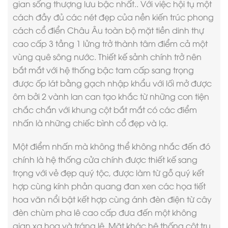
gian sống thượng lưu bậc nhất.. Với việc hội tụ một
cách đầy đủ các nét đẹp của nền kiến trúc
phong
cách cổ điển
Châu Âu toàn bộ mặt tiền dinh thự
cao cấp 3 tầng 1 lửng trở thành tâm điểm cả một
vùng quê sông nước. Thiết kế sảnh chính trở nên
bắt mắt với hệ thống bậc tam cấp sang trọng
được ốp lát bằng gạch nhập khẩu với lối mở được
ôm bởi 2 vành lan can tạo khắc từ những con tiện
chắc chắn với khung cột bắt mắt có các điểm
nhấn là những chiếc bình cổ đẹp và lạ.
Một điểm nhấn mà không thể không nhắc đến đó
chính là hệ thống cửa chính được thiết kế sang
trọng với vẻ đẹp quý tộc, được làm từ gỗ quý kết
hợp cùng kính phản quang đan xen các họa tiết
hoa văn nổi bật kết hợp cùng ánh đèn điện từ cây
đèn chùm pha lê cao cấp đưa đến một không
gian xa hoa và tráng lệ. Mặt khác hệ thống cột trụ,