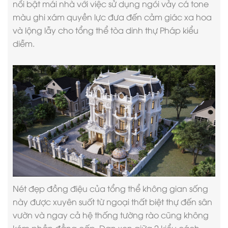
nổi bật mái nhà với việc sử dụng ngói vảy cá tone
màu ghi xám quyền lực đưa đến cảm giác xa hoa
và lộng lẫy cho tổng thể tòa dinh thự Pháp kiểu
diễm.
Nét đẹp đồng điệu của tổng thể không gian sống
này được xuyên suốt từ ngoại thất biệt thự đến sân
vườn và ngay cả hệ thống tường rào cũng không
kém phần đẳng cấp. Đan xen giữa 2 kiểu cách