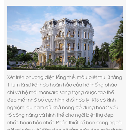
Xét trên phương diện tổng thể, mẫu biệt thự 3 tầng
1 tum là sự kết hợp hoàn hảo của hệ thống phào
chỉ và hệ mái mansard sang trọng được tạo thế
đẹp mắt nhờ bố cục hình khối hợp lý. KTS có kinh
nghiệm lâu năm đủ khả năng để dung hòa 2 yếu
tố công năng và hình thể cho ngôi biệt thự đẹp
nhất, hoàn hảo nhất. Phần thiết kế ban công ngoài
trời tại các vị trí đắc đạo có tầm nhìn đẹp mắt được