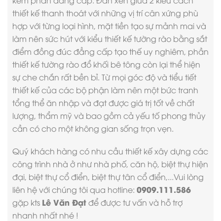
thiết kế thanh thoát với những vị trí cân xứng phù
hợp với từng loại hình, mặt tiền tạo sự mảnh mai và
làm nên sức hút với kiểu thiết kế tường rào bằng sắt
điểm đồng đúc đẳng cấp tạo thế uy nghiêm, phần
thiết kế tường rào đổ khối bê tông còn lại thể hiện
sự che chắn rất bền bỉ. Từ mọi góc độ và tiểu tiết
thiết kế của các bộ phận làm nên một bức tranh
tổng thể ăn nhập và đạt được giá trị tốt về chất
lượng, thẩm mỹ và bao gồm cả yếu tố phong thủy
cần có cho một không gian sống trọn vẹn.
Quý khách hàng có nhu cầu thiết kế xây dựng các
công trình nhà ở như nhà phố, căn hộ, biệt thự hiện
đại, biệt thự cổ điển, biệt thự tân cổ điển,...Vui lòng
0909.111.586
liên hệ với chúng tôi qua hotline:
Lê Văn Đạt
gặp kts
để được tư vấn và hỗ trợ
nhanh nhất nhé !