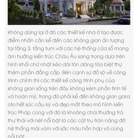
Không dừng lại ở đó các thiết kế nhà ở tạo được
điểm nhấn cần kể đến các không gian ấn tượng
tại tầng 3, tầng tum với các hệ thống cửa sổ mang
âm hưởng kiến trúc Châu Âu sang trọng dựa trên
hình khối chữ nhật kéo dài tôn dáng tòa biệt thự
thêm phần đẳng cấp. Bên cạnh sự đồ sộ về công
trình chính thì các thiết kế công trình phụ của
không gian sống trên đây không kém phần tinh tế
và hoàn mỹ, trong đó phải kể đến không gian gara
oto hết sức cầu kỳ và đẹp mắt theo mô hình kiến
trúc Pháp cùng với đó là khoảng chòi thưởng trà
thư thái với nét nổi bật là các cột trụ tròn nâng đỡ
hệ thống mái vòm với sắc màu hỗn hợp vô cùng
nổi bật.