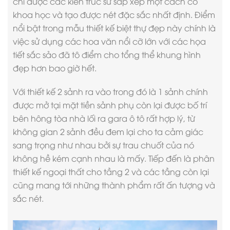
chỉ được các kiến trúc sư sắp xếp một cách có
khoa học và tạo được nét đặc sắc nhất định. Điểm
nổi bật trong mẫu thiết kế biệt thự đẹp này chính là
việc sử dụng các hoa văn nổi cỡ lớn với các họa
tiết sắc sảo đã tô điểm cho tổng thể khung hình
đẹp hơn bao giờ hết.
Với thiết kế 2 sảnh ra vào trong đó là 1 sảnh chính
được mở tại mặt tiền sảnh phụ còn lại được bố trí
bên hông tòa nhà lối ra gara ô tô rất hợp lý, từ
không gian 2 sảnh đều đem lại cho ta cảm giác
sang trọng như nhau bởi sự trau chuốt của nó
không hề kém cạnh nhau là mấy. Tiếp đến là phân
thiết kế ngoại thất cho tầng 2 và các tầng còn lại
cũng mang tới những thành phẩm rất ấn tượng và
sắc nét.