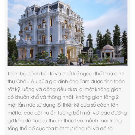
Toàn bộ cách bài trí và thiết kế ngoại thất tòa dinh
thự Châu Âu của gia đình ông Tam được tính toán
rất kỹ lưỡng và đồng đều đưa lại một không gian
có khuôn khổ và thống nhất. Không gian tầng 2
một lần nữa sử dụng lối thiết kế cửa sổ cách tân
mới lạ, các cột trụ ẩn tường bắt mắt với các đường
gờ kéo dài tạo sự thanh thoát và mảnh mai trong
tổng thể bố cục tòa biệt thự rộng rãi và đồ sộ.