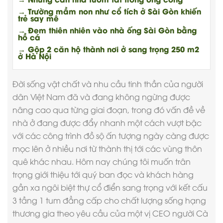
→ Trường mầm non như cổ tích ở Sài Gòn khiến
trẻ say mê
→ Đem thiên nhiên vào nhà ống Sài Gòn bằng
hồ cá
→ Gộp 2 căn hộ thành nơi ở sang trọng 250 m2
ở Hà Nội
Đời sống vật chất và nhu cầu tinh thần của người
dân Việt Nam đã và đang không ngừng được
nâng cao qua từng giai đoạn, trong đó vấn đề về
nhà ở đang được đẩy nhanh một cách vượt bậc
với các công trình đồ sộ ấn tượng ngày càng được
mọc lên ở nhiều nơi từ thành thị tới các vùng thôn
quê khác nhau. Hôm nay chúng tôi muốn trân
trọng giới thiệu tới quý ban đọc và khách hàng
gần xa ngôi
biệt thự cổ điển
sang trọng với kết cấu
3 tầng 1 tum đẳng cấp cho chất lượng sống hạng
thương gia theo yêu cầu của một vị CEO người Cà