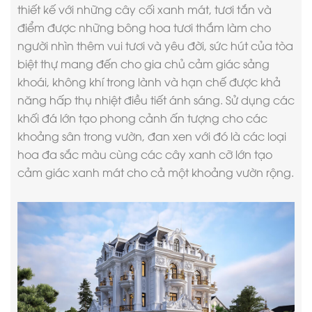
thiết kế với những cây cối xanh mát, tươi tắn và
điểm được những bông hoa tươi thắm làm cho
người nhìn thêm vui tươi và yêu đời, sức hút của tòa
biệt thự mang đến cho gia chủ cảm giác sảng
khoái, không khí trong lành và hạn chế được khả
năng hấp thụ nhiệt điều tiết ánh sáng. Sử dụng các
khối đá lớn tạo phong cảnh ấn tượng cho các
khoảng sân trong vườn, đan xen với đó là các loại
hoa đa sắc màu cùng các cây xanh cỡ lớn tạo
cảm giác xanh mát cho cả một khoảng vườn rộng.