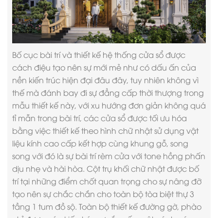
Bố cục bài trí và thiết kế hệ thống cửa sổ được
cách điệu tạo nên sự mới mẻ như có dấu ấn của
nền kiến trúc hiện đại đâu đây, tuy nhiên không vì
thế mà đánh bay đi sự đẳng cấp thời thượng trong
mẫu thiết kế này, với xu hướng đơn giản không quá
tỉ mẫn trong bài trí, các cửa sổ được tối ưu hóa
bằng việc thiết kế theo hình chữ nhật sử dụng vật
liệu kính cao cấp kết hợp cùng khung gỗ, song
song với đó là sự bài trí rèm cửa với tone hồng phấn
dịu nhẹ và hài hòa. Cột trụ khối chữ nhật được bố
trí tại những điểm chốt quan trọng cho sự nâng đỡ
tạo nên sự chắc chắn cho toàn bộ tòa
biệt thự 3
tầng 1 tum
đồ sộ. Toàn bộ thiết kế đường gờ, phào