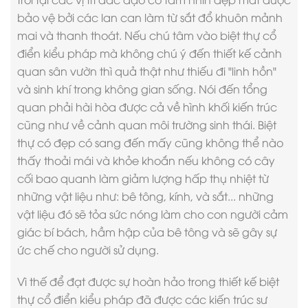
bảo vệ bởi các lan can làm từ sắt đổ khuôn mảnh
mai và thanh thoát. Nếu chú tâm vào biệt thự cổ
điển kiểu pháp mà không chú ý đến thiết kế cảnh
quan sân vườn thì quả thật như thiếu đi "linh hồn"
và sinh khí trong không gian sống. Nói đến tổng
quan phải hài hòa được cả về hình khối kiến trúc
cũng như về cảnh quan môi trường sinh thái. Biệt
thự có đẹp có sang đến mấy cũng không thể nào
thấy thoải mái và khỏe khoắn nếu không có cây
cối bao quanh làm giảm lượng hấp thụ nhiệt từ
những vật liệu như: bê tông, kính, và sắt... những
vật liệu đó sẽ tỏa sức nóng làm cho con người cảm
giác bí bách, hầm hập của bê tông và sẽ gây sự
ức chế cho người sử dụng.
Vì thế để đạt được sự hoàn hảo trong
thiết kế biệt
thự cổ điển
kiểu pháp đã được các kiến trúc sư