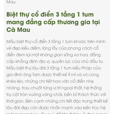
Mau.
Biệt thự cổ điển 3 tầng 1 tum
mang đẳng cấp thương gia tại
Cà Mau
Mẫu biệt thự cổ điển
3 tầng 1 tum khoác trên mình
vẻ đẹp kiều diễm, lộng lẫy của phong cách cổ
điển đem lại một không gian sống xa hoa, đẳng
cấp khẳng định địa vị, quyền lực của chủ đầu tư.
Mẫu biệt thự lâu đài 3 tầng 1 tum kiểu Pháp của
gia đình ông Tam được thiết kế tỉ mỉ và vô cùng
khéo léo, những chi tiết hoa văn cổ điển nhẹ
nhàng, trau chuốt từng vị trí ngoại thất, hệ thống
trụ cột tròn vuông vững chãi, bền bỉ thách thức với
thời gian. Bên cạnh những chi tiết đặc trưng thiết kế
lâu đài đẹp còn được nhấn mạnh vào kiến trúc hệ