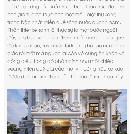
nét đặc trưng của kiến trúc Pháp 1 lần nữa đã làm
nên giá trị đích thực cho một mẫu biệt thự sang
trọng bậc nhất miền quê sông nước quanh năm.
Phần thiết kế sảnh lồi thực sự là một bước ngoặt
đầy táo bạo với nhiều điểm nhấn nhá ở nhiều góc
độ khác nhau, tuy nhiên lại không hề tạo nên cảm
giác rối mắt mà ngược lại còn vô cùng ăn khớp và
đồng điệu, trong đó phần đỉnh như một chiếc
vương miện quý giá của một vị hoàng hậu xa xưa
được đặt tại tâm điểm của tòa lâu đài xa hoa này.