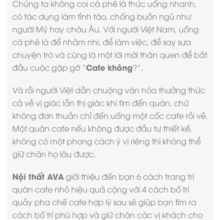
Chúng ta không coi cà phê là thức uống nhanh,
có tác dụng làm tỉnh táo, chống buồn ngủ như
người Mỹ hay châu Âu. Với người Việt Nam, uống
cà phê là để nhâm nhi, để làm việc, để say sưa
chuyện trò và cũng là một lời mời thân quen để bắt
Cafe không
đầu cuộc gặp gỡ “
?”.
Và rồi người Việt dần chuộng văn hóa thưởng thức
cả về vị giác lẫn thị giác khi tìm đến quán, chứ
không đơn thuần chỉ đến uống một cốc cafe rồi về.
Một quán cafe nếu không được đầu tư thiết kế,
không có một phong cách ý vị riêng thì không thể
giữ chân họ lâu được.
Nội thất AVA
giới thiệu đến bạn 6 cách
trang trí
quán cafe
nhỏ hiệu quả cộng với 4 cách bố trí
quầy pha chế cafe hợp lý sau sẽ giúp bạn tìm ra
cách bố trí phù hợp và giữ chân các vị khách cho