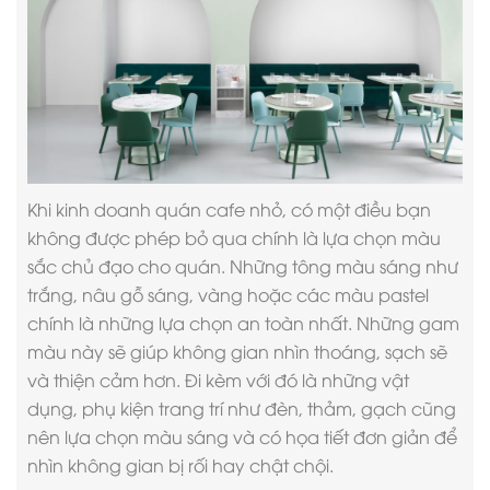
Khi kinh doanh quán cafe nhỏ, có một điều bạn
không được phép bỏ qua chính là lựa chọn màu
sắc chủ đạo cho quán. Những tông màu sáng như
trắng, nâu gỗ sáng, vàng hoặc các màu pastel
chính là những lựa chọn an toàn nhất. Những gam
màu này sẽ giúp không gian nhìn thoáng, sạch sẽ
và thiện cảm hơn. Đi kèm với đó là những vật
dụng, phụ kiện trang trí như đèn, thảm, gạch cũng
nên lựa chọn màu sáng và có họa tiết đơn giản để
nhìn không gian bị rối hay chật chội.