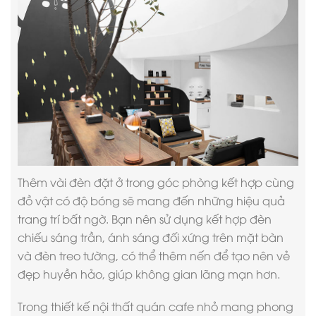
Thêm vài đèn đặt ở trong góc phòng kết hợp cùng
đồ vật có độ bóng sẽ mang đến những hiệu quả
trang trí bất ngờ. Bạn nên sử dụng kết hợp đèn
chiếu sáng trần, ánh sáng đối xứng trên mặt bàn
và đèn treo tường, có thể thêm nến để tạo nên vẻ
đẹp huyền hảo, giúp không gian lãng mạn hơn.
Trong
thiết kế nội thất quán cafe
nhỏ mang phong