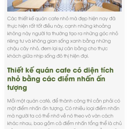
Các thiết kế
quán cafe nhỏ
mà đẹp hiện nay đã
thực hiện rất tốt điều này, cạnh những khoảng
không này người ta thường tạo ra những góc nhỏ
riêng tư và không gian sống xanh bằng những
chậu cây nhỏ, đem lại sự cân bằng cho thực
khách giữa nhịp sống đô thị hiện đại.
Thiết kế quán cafe có diện tích
nhỏ bằng các điểm nhấn ấn
tượng
Mỗi một quán café, để thành công thì cần phải có
một điểm nhấn ấn tượng. Có nhiều loại điểm nhấn
mà người ta có thể nhớ về nó theo vô vàn cách
khác nhau, bao gồm cả điểm nhấn tổng thể là chủ