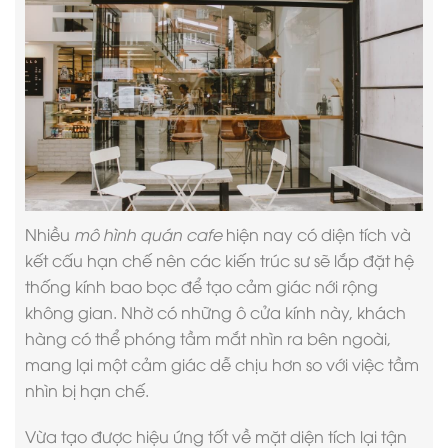
Nhiều
mô hình quán cafe
hiện nay có diện tích và
kết cấu hạn chế nên các kiến trúc sư sẽ lắp đặt hệ
thống kính bao bọc để tạo cảm giác nới rộng
không gian. Nhờ có những ô cửa kính này, khách
hàng có thể phóng tầm mắt nhìn ra bên ngoài,
mang lại một cảm giác dễ chịu hơn so với việc tầm
nhìn bị hạn chế.
Vừa tạo được hiệu ứng tốt về mặt diện tích lại tận