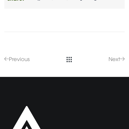
Previous
Next