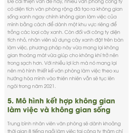
Để cải thiện vấn đề này, nhiều văn phòng công ty
có diện tích văn phòng rộng đã tạo ra không gian
sống xanh ngay chính không gian làm việc của
mình bằng cách để dành một khu vực riêng để
trồng các loại cây xanh. Còn đối với công ty diện
tích nhỏ, nhân viên sử dụng cây xanh đặt trên bàn
làm việc, phương pháp này vừa mang lại không
gian thoáng mát vừa giúp cho không khí trở nên
trong sạch hơn. Với nhiều lợi ích mà nó mang lại
nên mô hình thiết kế văn phòng làm việc theo xu
hướng hòa mình vào thiên nhiên vẫn sẽ tục lên
ngôi trong năm 2021.
5. Mô hình kết hợp không gian
làm việc và không gian sống
Trung bình nhân viên văn phòng sẽ dành khoảng
thời gian 8 tiếng ngồi làm việc tại công ty thậm chí