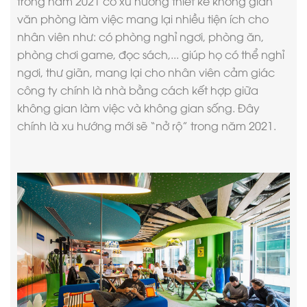
trong năm 2021 có
xu hướng thiết kế
không gian
văn phòng làm việc mang lại nhiều tiện ích cho
nhân viên như: có phòng nghỉ ngơi, phòng ăn,
phòng chơi game, đọc sách,... giúp họ có thể nghỉ
ngơi, thư giãn, mang lại cho nhân viên cảm giác
công ty chính là nhà bằng cách kết hợp giữa
không gian làm việc và không gian sống. Đây
chính là xu hướng mới sẽ “nở rộ” trong năm 2021.