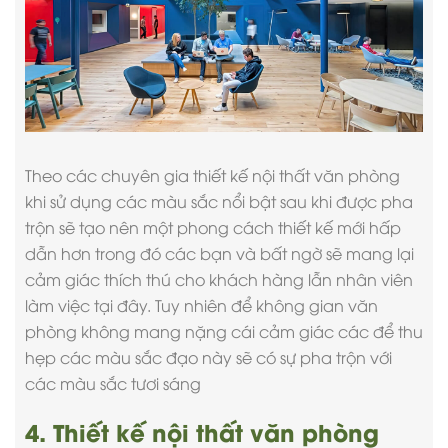
Theo các chuyên gia thiết kế nội thất văn phòng
khi sử dụng các màu sắc nổi bật sau khi được pha
trộn sẽ tạo nên một phong cách thiết kế mới hấp
dẫn hơn trong đó các bạn và bất ngờ sẽ mang lại
cảm giác thích thú cho khách hàng lẫn nhân viên
làm việc tại đây. Tuy nhiên để không gian văn
phòng không mang nặng cái cảm giác các để thu
hẹp các màu sắc đạo này sẽ có sự pha trộn với
các màu sắc tươi sáng
4. Thiết kế nội thất văn phòng