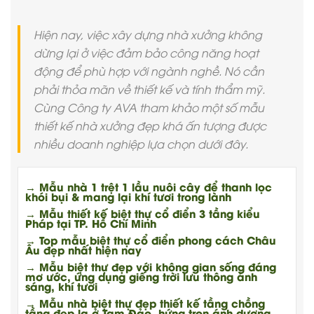
Hiện nay, việc xây dựng nhà xưởng không
dừng lại ở việc đảm bảo công năng hoạt
động để phù hợp với ngành nghề. Nó cần
phải thỏa mãn về thiết kế và tính thẩm mỹ.
Cùng Công ty AVA tham khảo một số mẫu
thiết kế nhà xưởng đẹp khá ấn tượng được
nhiều doanh nghiệp lựa chọn dưới đây.
→ Mẫu nhà 1 trệt 1 lầu nuôi cây để thanh lọc
khói bụi & mang lại khí tươi trong lành
→ Mẫu thiết kế biệt thự cổ điển 3 tầng kiểu
Pháp tại TP. Hồ Chí Minh
→ Top mẫu biệt thự cổ điển phong cách Châu
Âu đẹp nhất hiện nay
→ Mẫu biệt thự đẹp với không gian sống đáng
mơ ước, ứng dụng giếng trời lưu thông ánh
sáng, khí tươi
→ Mẫu nhà biệt thự đẹp thiết kế tầng chồng
tầng đẹp lạ ở Tam Đảo, hứng trọn ánh dương