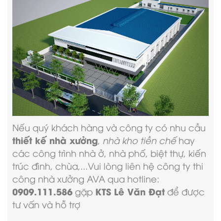
Nếu quý khách hàng và công ty có nhu cầu
thiết kế nhà xưởng
,
nhà kho tiền chế
hay
các công trình nhà ở, nhà phố, biệt thự, kiến
trúc đình, chùa,...Vui lòng liên hệ
công ty thi
công nhà xưởng
AVA qua hotline:
0909.111.586
KTS Lê Văn Đạt
gặp
để được
tư vấn và hỗ trợ