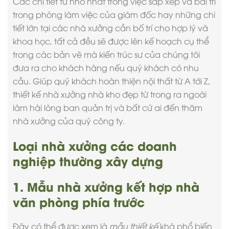
Các chi tiết từ nhỏ nhất trong việc sắp xếp và bài trí
trong phòng làm việc của giám đốc hay những chi
tiết lớn tại các nhà xưởng cần bố trí cho hợp lý và
khoa học, tất cả đều sẽ được lên kế hoạch cụ thể
trong các bản vẽ mà kiến trúc sư của chúng tôi
đưa ra cho khách hàng nếu quý khách có nhu
cầu. Giúp quý khách hoàn thiện nội thất từ A tới Z,
thiết kế nhà xưởng nhà kho
đẹp từ trong ra ngoài
làm hài lòng ban quản trị và bất cứ ai đến thăm
nhà xưởng của quý công ty.
Loại nhà xưởng các doanh
nghiệp thường xây dựng
1. Mẫu nhà xưởng kết hợp nhà
văn phòng phía trước
Đây có thể được xem là
mẫu thiết kế
khá phổ biến