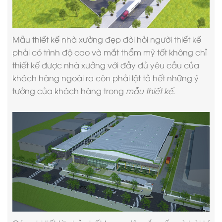
Mẫu thiết kế nhà xưởng
đẹp đòi hỏi người thiết kế
phải có trình độ cao và mắt thẩm mỹ tốt không chỉ
thiết kế được nhà xưởng với đầy đủ yêu cầu của
khách hàng ngoài ra còn phải lột tả hết những ý
tưởng của khách hàng trong
mẫu thiết kế
.