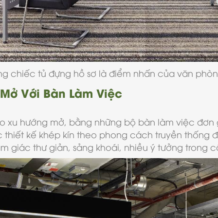
g chiếc tủ đựng hồ sơ là điểm nhấn của văn phò
 Mở Với Bàn Làm Việc
heo xu hướng mở, bằng những bộ bàn làm việc đơn
 thiết kế khép kín theo phong cách truyền thống
giác thư giản, sảng khoái, nhiều ý tưởng trong c