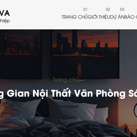
TRANG CHỦ
GIỚI THIỆU
DỰ ÁN
BÁO 
Trang chủ
―
g Gian Nội Thất Văn Phòng S