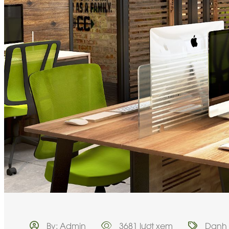
By: Admin
3681 lượt xem
Danh