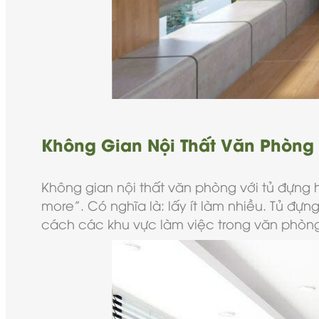
Không Gian Nội Thất Văn Phòng 
Không gian nội thất văn phòng với tủ đựng 
more”. Có nghĩa là: lấy ít làm nhiều. Tủ đự
cách các khu vực làm việc trong văn phòng. V