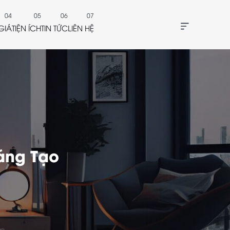
GIÁ
TIỆN ÍCH
TIN TỨC
LIÊN HỆ
áng Tạo