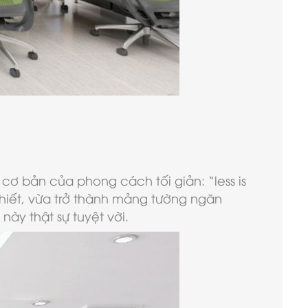
cơ bản của phong cách tối giản: “less is
 thiết, vừa trở thành mảng tường ngăn
này thật sự tuyệt vời.