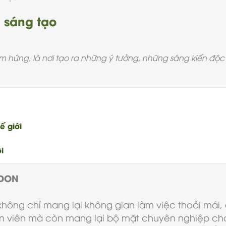
 sáng tạo
m hứng, là nơi tạo ra những ý tưởng, những sáng kiến độc 
ế giới
i
IDON
không chỉ mang lại không gian làm việc thoải mái, 
n viên mà còn mang lại bộ mặt chuyên nghiệp cho 