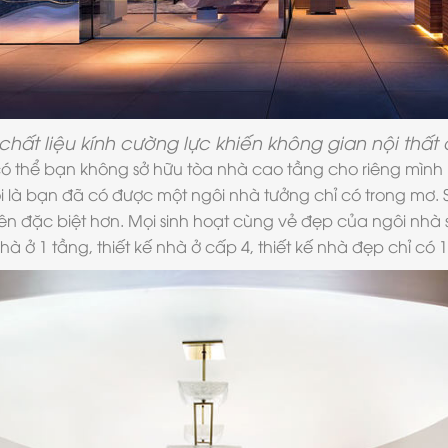
chất liệu kính cường lực khiến không gian nội thất
có thể bạn không sở hữu tòa nhà cao tầng cho riêng mình
i là bạn đã có được một ngôi nhà tưởng chỉ có trong mơ. 
ên đặc biệt hơn. Mọi sinh hoạt cùng vẻ đẹp của ngôi nhà
hà ở 1 tầng, thiết kế nhà ở cấp 4, thiết kế nhà đẹp chỉ có 1