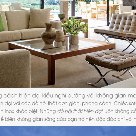
 cách hiện đại
kiểu nghỉ dưỡng với không gian ma
n đại với các đồ nội thất đơn giản, phong cách. Chiếc sof
n inox khác biệt. Những
đồ nội thất hiện đại
luôn không cầ
ể biến không gian sống của bạn trở nên độc đáo chỉ với nhữ