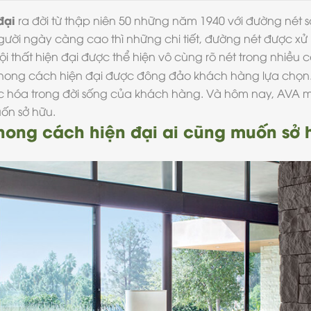
đại
ra đời từ thập niên 50 những năm 1940 với đường nét 
i ngày càng cao thì những chi tiết, đường nét được xử lý 
i thất hiện đại được thể hiện vô cùng rõ nét trong nhiều cô
hong cách hiện đại
được đông đảo khách hàng lựa chọn. 
ực hóa trong đời sống của khách hàng. Và hôm nay, AV
ốn sở hữu.
 phong cách hiện đại ai cũng muốn sở 