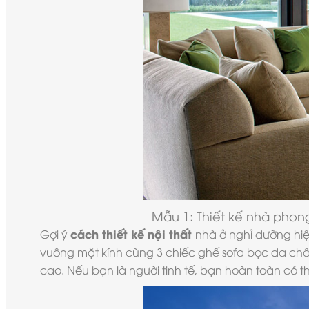
Mẫu 1: Thiết kế
nhà phong
cách thiết kế nội thất
Gợi ý
nhà ở nghỉ dưỡng hiệ
vuông mặt kính cùng 3 chiếc ghế sofa bọc da châ
cao. Nếu bạn là người tinh tế, bạn hoàn toàn có th