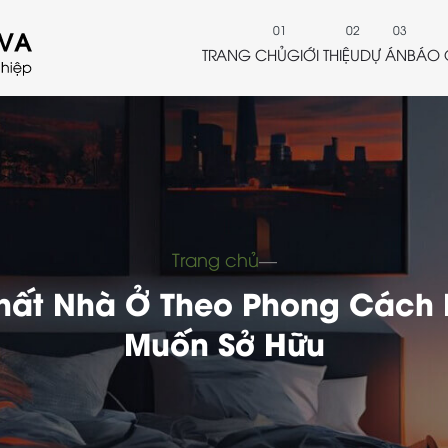
TRANG CHỦ
GIỚI THIỆU
DỰ ÁN
BÁO 
Trang chủ
―
 Thất Nhà Ở Theo Phong Cách 
Muốn Sở Hữu