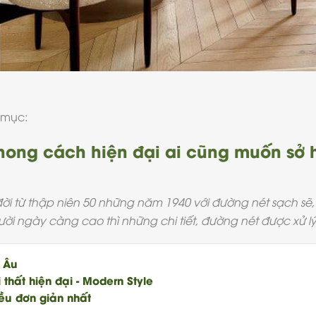
 mục:
 phong cách hiện đại ai cũng muốn sở 
 đời từ thập niên 50 những năm 1940 với đường nét sạch s
 ngày càng cao thì những chi tiết, đường nét được xử lý 
u Âu
thất hiện đại - Modern Style
ều đơn giản nhất