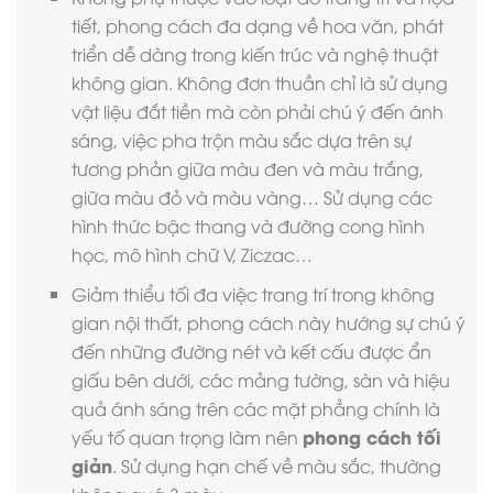
tiết, phong cách đa dạng về hoa văn, phát
triển dễ dàng trong kiến trúc và nghệ thuật
không gian. Không đơn thuần chỉ là sử dụng
vật liệu đắt tiền mà còn phải chú ý đến ánh
sáng, việc pha trộn màu sắc dựa trên sự
tương phản giữa màu đen và màu trắng,
giữa màu đỏ và màu vàng… Sử dụng các
hình thức bậc thang và đường cong hình
học, mô hình chữ V, Ziczac…
Giảm thiểu tối đa việc trang trí trong không
gian nội thất, phong cách này hướng sự chú ý
đến những đường nét và kết cấu được ẩn
giấu bên dưới, các mảng tường, sàn và hiệu
quả ánh sáng trên các mặt phẳng chính là
phong cách tối
yếu tố quan trọng làm nên
giản
. Sử dụng hạn chế về màu sắc, thường