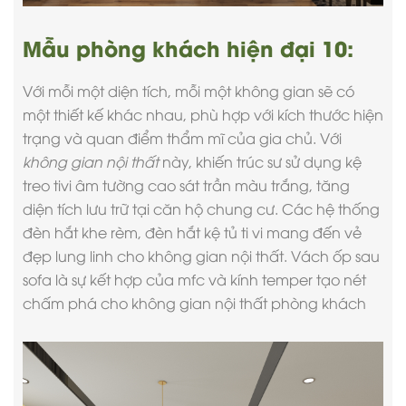
Mẫu phòng khách hiện đại 10:
Với mỗi một diện tích, mỗi một không gian sẽ có
một thiết kế khác nhau, phù hợp với kích thước hiện
trạng và quan điểm thẩm mĩ của gia chủ. Với
không gian nội thất
này, khiến trúc sư sử dụng kệ
treo tivi âm tường cao sát trần màu trắng, tăng
diện tích lưu trữ tại căn hộ chung cư. Các hệ thống
đèn hắt khe rèm, đèn hắt kệ tủ ti vi mang đến vẻ
đẹp lung linh cho không gian nội thất. Vách ốp sau
sofa là sự kết hợp của mfc và kính temper tạo nét
chấm phá cho không gian nội thất phòng khách