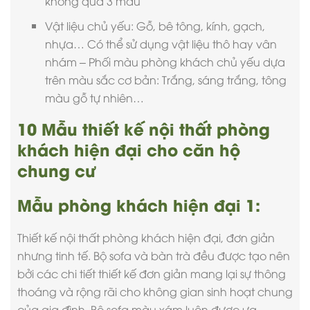
không quá 3 màu
Vật liệu chủ yếu: Gỗ, bê tông, kính, gạch,
nhựa… Có thể sử dụng vật liệu thô hay vân
nhám – Phối màu phòng khách chủ yếu dựa
trên màu sắc cơ bản: Trắng, sáng trắng, tông
màu gỗ tự nhiên…
10 Mẫu thiết kế nội thất phòng
khách hiện đại cho căn hộ
chung cư
Mẫu phòng khách hiện đại 1:
Thiết kế
nội thất phòng khách hiện đại
, đơn giản
nhưng tinh tế. Bộ sofa và bàn trà đều được tạo nên
bởi các chi tiết thiết kế đơn giản mang lại sự thông
thoáng và rộng rãi cho không gian sinh hoạt chung
của gia đình. Bộ sofa màu xám luôn được ưa