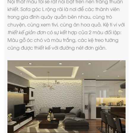
Nội thất màu tối sẽ rất nổi bật trên nền trắng thuần
khiết. Sofa góc L rộng rãi là nơi để các thành viên
trong gia đình quây quần bên nhau, cùng trò
chuyện, cùng xem tivi, cùng ăn hoa quả. Kệ ti vi với
thiết kế giản đơn
có sự kết hợp của 2 màu đối lập:
Màu gỗ óc chó và màu trắng, các kệ treo tường
cũng được thiết kế với đường nét đơn giản.