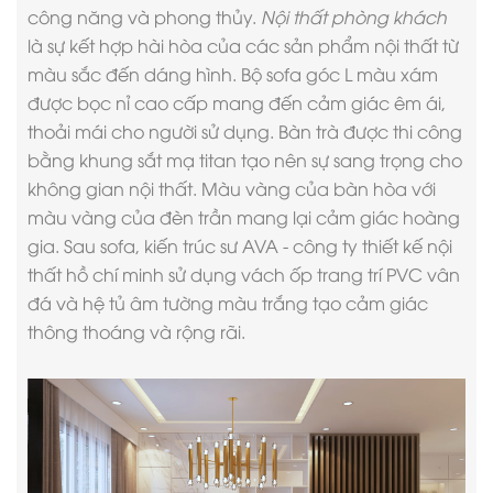
công năng và phong thủy.
Nội thất phòng khách
là sự kết hợp hài hòa của các sản phẩm nội thất từ
màu sắc đến dáng hình. Bộ sofa góc L màu xám
được bọc nỉ cao cấp mang đến cảm giác êm ái,
thoải mái cho người sử dụng. Bàn trà được thi công
bằng khung sắt mạ titan tạo nên sự sang trọng cho
không gian nội thất. Màu vàng của bàn hòa với
màu vàng của đèn trần mang lại cảm giác hoàng
gia. Sau sofa, kiến trúc sư AVA -
công ty thiết kế nội
thất hồ chí minh
sử dụng vách ốp trang trí PVC vân
đá và hệ tủ âm tường màu trắng tạo cảm giác
thông thoáng và rộng rãi.