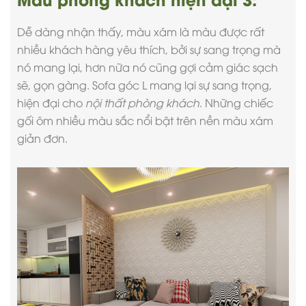
Dễ dàng nhận thấy, màu xám là màu được rất
nhiều khách hàng yêu thích, bởi sự sang trọng mà
nó mang lại, hơn nữa nó cũng gợi cảm giác sạch
sẽ, gọn gàng. Sofa góc L mang lại sự sang trọng,
hiện đại cho
nội thất phòng khách
. Những chiếc
gối ôm nhiều màu sắc nổi bật trên nền màu xám
giản đơn.