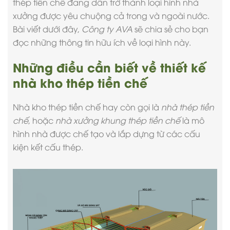
thép tiền chế đang dần trở thành loại hình nhà
xưởng được yêu chuộng cả trong và ngoài nước.
Bài viết dưới đây,
Công ty AVA
sẽ chia sẻ cho bạn
đọc những thông tin hữu ích về loại hình này.
Những điều cần biết về thiết kế
nhà kho thép tiền chế
Nhà kho
thép tiền chế hay còn gọi là
nhà thép tiền
chế
, hoặc
nhà xưởng khung thép tiền chế
là mô
hình nhà được chế tạo và lắp dựng từ các cấu
kiện kết cấu thép.