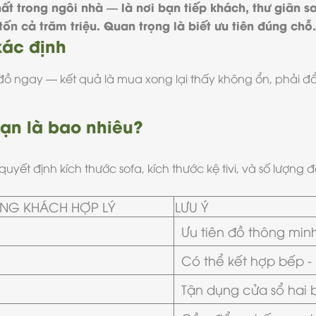
t trong ngôi nhà — là nơi bạn tiếp khách, thư giãn sa
ốn cả trăm triệu. Quan trọng là biết ưu tiên đúng chỗ.
 xác định
ngay — kết quả là mua xong lại thấy không ổn, phải đổi, 
bạn là bao nhiêu?
 quyết định kích thước sofa, kích thước kệ tivi, và số lượng
ÒNG KHÁCH HỢP LÝ
LƯU Ý
Ưu tiên đồ thông minh,
Có thể kết hợp bếp 
Tận dụng cửa sổ hai b