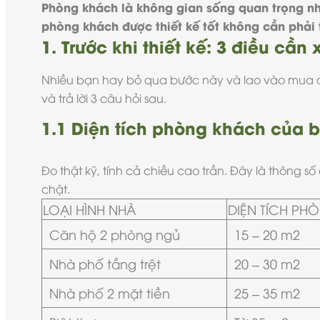
Phòng khách là không gian sống quan trọng nhấ
phòng khách được thiết kế tốt không cần phải t
1. Trước khi thiết kế: 3 điều cần
Nhiều bạn hay bỏ qua bước này và lao vào mua đồ 
và trả lời 3 câu hỏi sau.
1.1 Diện tích phòng khách của 
Đo thật kỹ, tính cả chiều cao trần. Đây là thông số
chật.
LOẠI HÌNH NHÀ
DIỆN TÍCH PH
Căn hộ 2 phòng ngủ
15 – 20 m2
Nhà phố tầng trệt
20 – 30 m2
Nhà phố 2 mặt tiền
25 – 35 m2