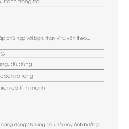
tránh trống trải
p phù hợp với bạn, thay vì tư vấn theo...
NG
àng, đủ dùng
cách rõ ràng
hiện cá tính mạnh
hay năng động? Những câu hỏi này ảnh hưởng