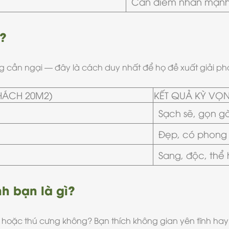
Cần điểm nhấn mạnh, 
?
hông cần ngại — đây là cách duy nhất để họ đề xuất giải phá
HÁCH 20M2)
KẾT QUẢ KỲ VỌ
Sạch sẽ, gọn g
Đẹp, có phong 
Sang, độc, thể 
h bạn là gì?
hỏ hoặc thú cưng không? Bạn thích không gian yên tĩnh 