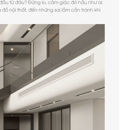
đầu từ đâu? Đừng lo, cảm giác đó hầu như ai
 đồ nội thất, đến những sai lầm cần tránh khi