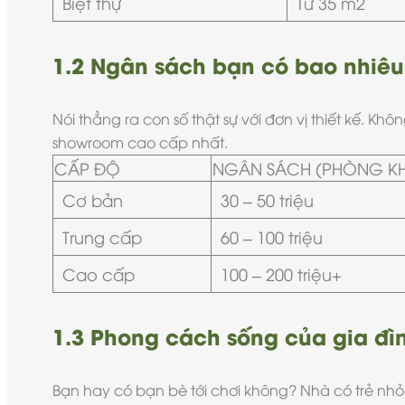
Biệt thự
Từ 35 m2
1.2 Ngân sách bạn có bao nhiêu
Nói thẳng ra con số thật sự với đơn vị thiết kế. K
showroom cao cấp nhất.
CẤP ĐỘ
NGÂN SÁCH (PHÒNG K
Cơ bản
30 – 50 triệu
Trung cấp
60 – 100 triệu
Cao cấp
100 – 200 triệu+
1.3 Phong cách sống của gia đìn
Bạn hay có bạn bè tới chơi không? Nhà có trẻ n