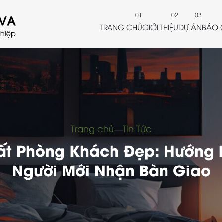
TRANG CHỦ
GIỚI THIỆU
DỰ ÁN
BÁO 
Trang chủ
―
Tin Tức
hất Phòng Khách Đẹp: Hướng
Người Mới Nhận Bàn Giao