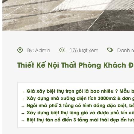
By: Admin
176 lượt xem
Danh 
Thiết Kế Nội Thất Phòng Khách 
→ Giá xây biệt thự trọn gói là bao nhiêu ? Mẫu b
→ Xây dựng nhà xưởng diện tích 3000m2 & đơn 
→ Ngôi nhà phố 3 tầng có hình dáng đặc biệt, bên
→ Xây dựng biệt thự lộng gió và được phủ kín câ
→ Biệt thự tân cổ điển 3 tầng mái thái đẹp ấn tư