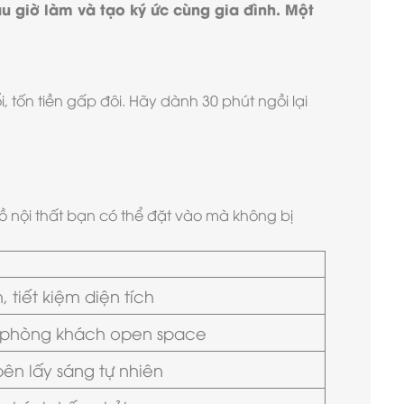
u giờ làm và tạo ký ức cùng gia đình. Một
tốn tiền gấp đôi. Hãy dành 30 phút ngồi lại
 đồ nội thất bạn có thể đặt vào mà không bị
 tiết kiệm diện tích
- phòng khách open space
ên lấy sáng tự nhiên