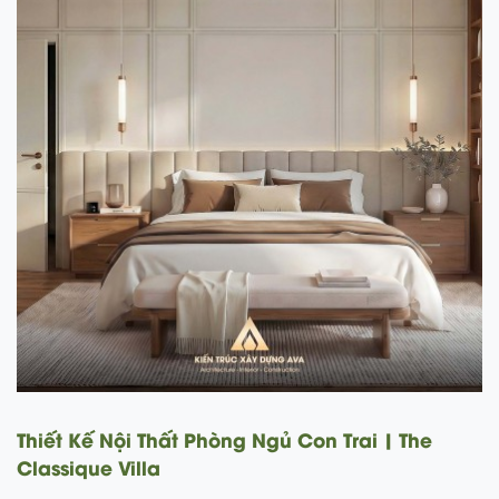
he
Thiết Kế Tòa Nhà Tân Cổ Điển | BICH NGU
BEAUTY BUILDING