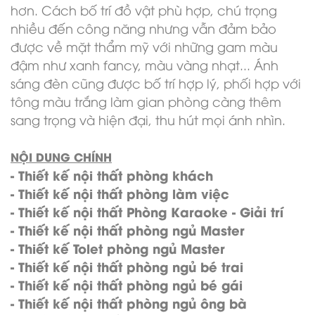
hơn. Cách bố trí đồ vật phù hợp, chú trọng
nhiều đến công năng nhưng vẫn đảm bảo
được về mặt thẩm mỹ với những gam màu
đậm như xanh fancy, màu vàng nhạt... Ánh
sáng đèn cũng được bố trí hợp lý, phối hợp với
tông màu trắng làm gian phòng càng thêm
sang trọng và hiện đại, thu hút mọi ánh nhìn.
NỘI DUNG CHÍNH
-
Thiết kế nội thất phòng khách
-
Thiết kế nội thất phòng làm việc
-
Thiết kế nội thất Phòng Karaoke - Giải trí
-
Thiết kế nội thất phòng ngủ Master
-
Thiết kế Tolet phòng ngủ Master
-
Thiết kế nội thất phòng ngủ bé trai
-
Thiết kế nội thất phòng ngủ bé gái
-
Thiết kế nội thất phòng ngủ ông bà