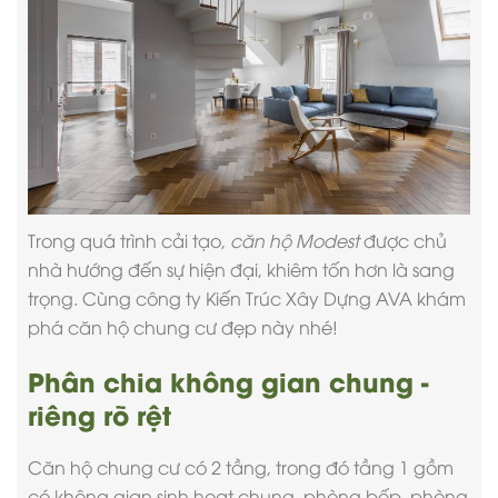
Trong quá trình cải tạo,
căn hộ Modest
được chủ
nhà hướng đến sự hiện đại, khiêm tốn hơn là sang
trọng. Cùng
công ty Kiến Trúc Xây Dựng
AVA khám
phá căn hộ chung cư đẹp này nhé!
Phân chia không gian chung -
riêng rõ rệt
Căn hộ chung cư có 2 tầng, trong đó tầng 1 gồm
có không gian sinh hoạt chung, phòng bếp, phòng