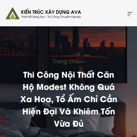
Trang chủ
―
Thi Công Nội Thất Căn
Hộ Modest Không Quá
Xa Hoa, Tổ Ấm Chỉ Cần
Hiện Đại Và Khiêm Tốn
Vừa Đủ