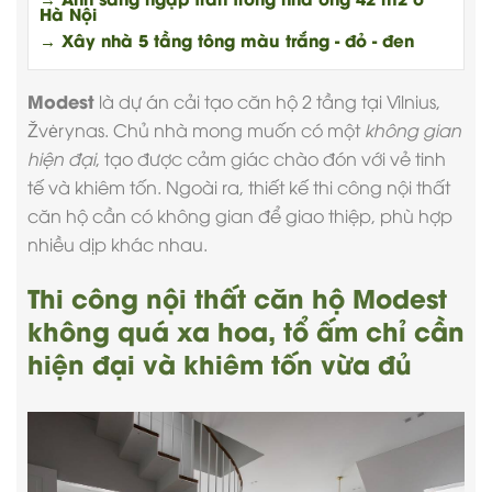
Hà Nội
→ Xây nhà 5 tầng tông màu trắng - đỏ - đen
Modest
là dự án cải tạo căn hộ 2 tầng tại Vilnius,
Žvėrynas. Chủ nhà mong muốn có một
không gian
hiện đại
, tạo được cảm giác chào đón với vẻ tinh
tế và khiêm tốn. Ngoài ra, thiết kế
thi công nội thất
căn hộ cần có không gian để giao thiệp, phù hợp
nhiều dịp khác nhau.
Thi công nội thất căn hộ Modest
không quá xa hoa, tổ ấm chỉ cần
hiện đại và khiêm tốn vừa đủ