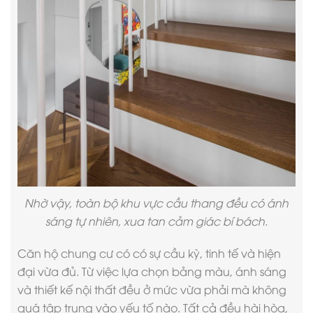
Nhờ vậy, toàn bộ khu vực cầu thang đều có ánh
sáng tự nhiên, xua tan cảm giác bí bách.
Căn hộ chung cư có có sự cầu kỳ, tinh tế và hiện
đại vừa đủ. Từ việc lựa chọn bảng màu, ánh sáng
và
thiết kế nội thất
đều ở mức vừa phải mà không
quá tập trung vào yếu tố nào. Tất cả đều hài hòa,