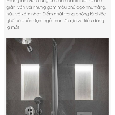
Phòng làm việc cũng có cách bài trí
thiết kế đơn
giản
, vẫn với những gam màu chủ đạo như trắng,
nâu và xám nhạt. Điểm nhất trong phòng là chiếc
ghế có phần đệm ngồi màu đỏ rực với kiểu dáng
lạ mắt