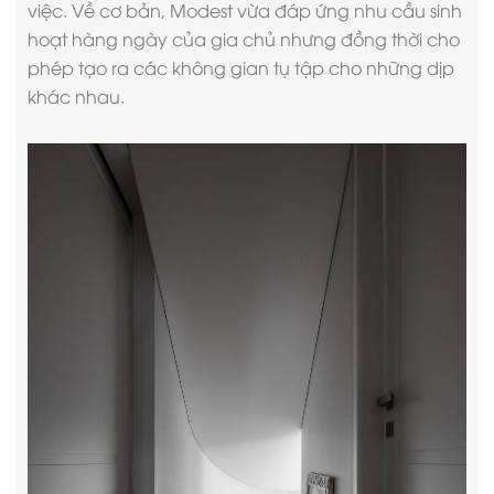
việc. Về cơ bản, Modest vừa đáp ứng nhu cầu sinh
hoạt hàng ngày của gia chủ nhưng đồng thời cho
phép tạo ra các không gian tụ tập cho những dịp
khác nhau.