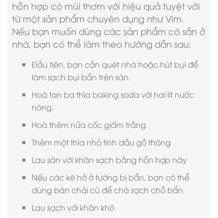
hỗn hợp có mùi thơm với hiệu quả tuyệt vời
từ một sản phẩm chuyên dụng như Vim.
Nếu bạn muốn dùng các sản phẩm có sẵn ở
nhà, bạn có thể làm theo hướng dẫn sau:
Đầu tiên, bạn cần quét nhà hoặc hút bụi để
làm sạch bụi bẩn trên sàn.
Hoà tan ba thìa baking soda với hai lít nước
nóng.
Hoà thêm nửa cốc giấm trắng
Thêm một thìa nhỏ tinh dầu gỗ thông
Lau sàn với khăn sạch bằng hỗn hợp này
Nếu các kẽ hở ở tường bị bẩn, bạn có thể
dùng bàn chải cũ để chà sạch chỗ bẩn
Lau sạch với khăn khô