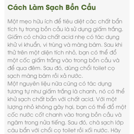
Cách Làm Sạch Bồn Cầu
Một mẹo hữu ích để tiêu diệt các chất bẩn
tích tụ trong bồn cầu là sử dụng giấm trắng.
Giấm có chứa chất acid nhẹ có tác dụng
khử vi khuẩn, vi trùng và màng bám. Sau khi
thử trên một diện tích nhỏ, bạn có thể đổ
một cốc giấm trắng vào trong bồn cầu và
để qua đêm. Sau đó, dùng chổi toilet cọ
sạch màng bám rồi xả nước.
Một nguyên liệu nữa cũng có tác dụng
tương tự như giấm trắng là chanh, nó có thể
khử sạch chất bẩn với chất acid. Với một
lượng nhỏ không gây hại, bạn có thể đổ một
cốc nước cốt chanh vào trong bồn cầu và
ngâm trong nửa tiếng. Sau đó, chà sạch lớp
cáu bẩn với chổi cọ toilet rồi xối nước. Hãy