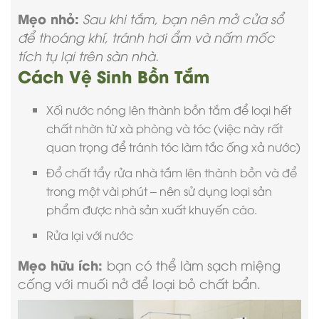
Mẹo nhỏ:
Sau khi tắm, bạn nên mở cửa sổ
để thoáng khí, tránh hơi ẩm và nấm mốc
tích tụ lại trên sàn nhà.
Cách Vệ Sinh Bồn Tắm
Xối nước nóng lên thành bồn tắm để loại hết
chất nhờn từ xà phòng và tóc (việc này rất
quan trọng để tránh tóc làm tắc ống xả nước)
Đổ chất tẩy rửa nhà tắm lên thành bồn và để
trong một vài phút – nên sử dụng loại sản
phẩm được nhà sản xuất khuyến cáo.
Rửa lại với nước
Mẹo hữu ích:
bạn có thể làm sạch miệng
cống với muối nở để loại bỏ chất bẩn.