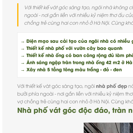
Với thiết kế vát góc sáng tạo, ngôi nhà không
ngoài - nơi gắn liền với nhiều kỷ niệm thơ ấu 
chồng trẻ cùng hai con nhỏ ở Hà Nội. Cùng k
→ Diện mạo sau cải tạo của ngôi nhà có nhiều 
→ Thiết kế nhà phố với vườn cây bao quanh
→ Thiết kế nhà ống có ban công rộng đủ làm ph
→ Ánh sáng ngập tràn trong nhà ống 42 m2 ở Hà
→ Xây nhà 5 tầng tông màu trắng - đỏ - đen
nhà phố đẹp
Với thiết kế vát góc sáng tạo, ngôi
nà
bưởi phía ngoài - nơi gắn liền với nhiều kỷ niệm 
vợ chồng trẻ cùng hai con nhỏ ở Hà Nội. Cùng k
Nhà phố vát góc độc đáo, tràn 