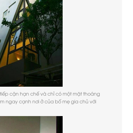
 tiếp cận hạn chế và chỉ có một mặt thoáng
ằm ngay cạnh nơi ở của bố mẹ gia chủ với