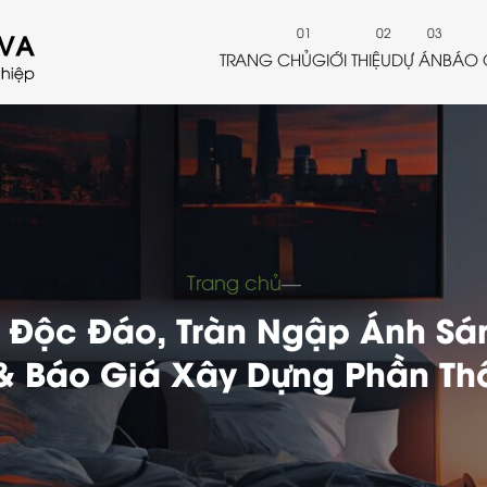
TRANG CHỦ
GIỚI THIỆU
DỰ ÁN
BÁO 
Trang chủ
―
 Độc Đáo, Tràn Ngập Ánh Sá
& Báo Giá Xây Dựng Phần Th