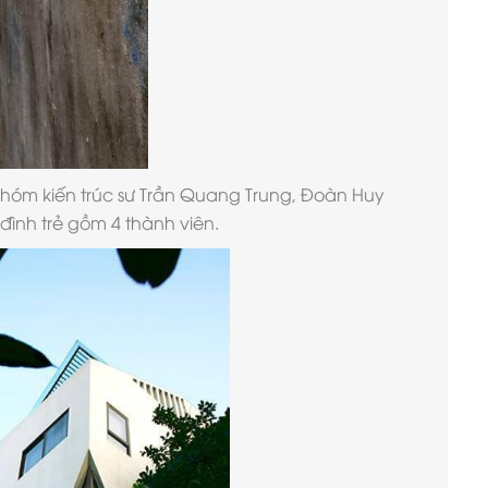
 nhóm kiến trúc sư Trần Quang Trung, Đoàn Huy
nh trẻ gồm 4 thành viên.