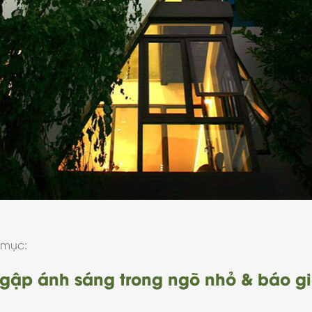
 mục:
ngập ánh sáng trong ngõ nhỏ & báo g