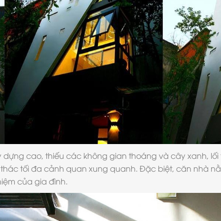
dựng cao, thiếu các không gian thoáng và cây xanh, lối
i thác tối đa cảnh quan xung quanh. Đặc biệt, căn nhà n
niệm của gia đình.