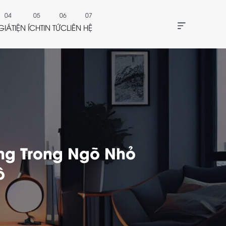
GIÁ
TIỆN ÍCH
TIN TỨC
LIÊN HỆ
ng Trong Ngõ Nhỏ
ô