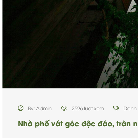
By: Admin
2596 lượt xem
Danh
Nhà phố vát góc độc đáo, tràn 