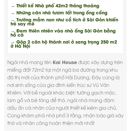
→ Thiết kế Nhà phố 42m2 thông thoáng
→ Những căn nhà tươm tất trong ống cống
→ Trường mầm non như cổ tích ở Sài Gòn khiến
trẻ say mê
→ Đem thiên nhiên vào nhà ống Sài Gòn bằng
hồ cá
→ Gộp 2 căn hộ thành nơi ở sang trọng 250 m2
ở Hà Nội
Kai House
Ngôi nhà mang tên
được xây dựng trên
miếng đất 72m2 tại một ngã ba đường trong khu
đô thị mới của thành phố Hải Dương. Đây cũng là
nơi sinh sống của gia đình kiến trúc sư Vũ Văn
Khiêm. Với bề ngoài khác biệt: tường gạch mộc,
lam gỗ và bê tông để thô, ngôi nhà mang đậm
dấu ấn cá nhân của người thiết kế kiêm gia chủ.
Cùng khám phá nhà phố 3 tầng, nhận
báo giá xây
thô và nhân công hoàn thiện
mới nhất