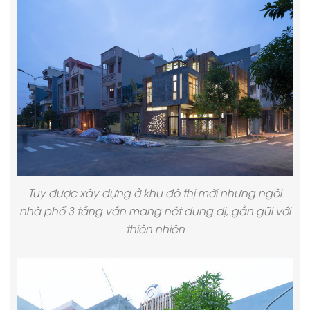
Tuy được xây dựng ở khu đô thị mới nhưng ngôi
nhà phố 3 tầng vẫn mang nét dung dị, gần gũi với
thiên nhiên