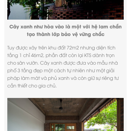
Cây xanh như hòa vào là một với hệ lam chắn
tạo thành lớp bảo vệ vững chắc
Tuy được xây trên khu đất 72m2 nhưng diện tích
tầng 1 chỉ 46m2, phần đất còn lại KTS dành trọn
cho sân vườn. Cây xanh được đưa vào
mẫu nhà
phố 3 tầng đẹp
một cách tự nhiên như một giải
pháp làm mát và phủ xanh và còn giữ sự riêng tư
cần thiết cho gia chủ.