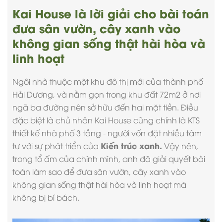
Kai House là lời giải cho bài toán
đưa sân vườn, cây xanh vào
không gian sống thật hài hòa và
linh hoạt
Ngôi nhà thuộc một khu đô thị mới của thành phố
Hải Dương, và nằm gọn trong khu đất 72m2 ở nơi
ngã ba đường nên sở hữu đến hai mặt tiền. Điều
đặc biệt là chủ nhân Kai House cũng chính là KTS
thiết kế nhà phố 3 tầng
- người vốn đặt nhiều tâm
Kiến trúc xanh.
tư với sự phát triển của
Vậy nên,
trong tổ ấm của chính mình, anh đã giải quyết bài
toán làm sao để đưa sân vườn, cây xanh vào
không gian sống thật hài hòa và linh hoạt mà
không bị bí bách.