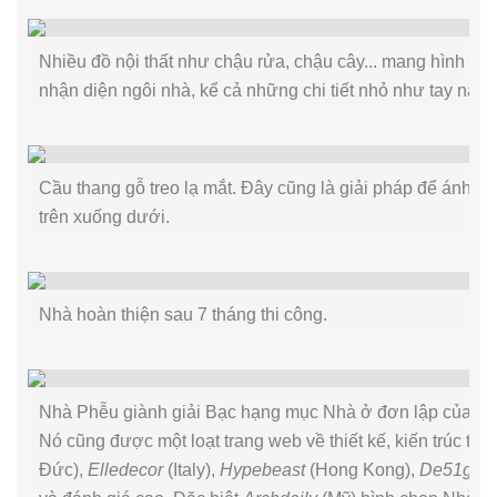
Nhiều đồ nội thất như chậu rửa, chậu cây... mang hình phễ
nhận diện ngôi nhà, kể cả những chi tiết nhỏ như tay nắm
Cầu thang gỗ treo lạ mắt. Đây cũng là giải pháp để ánh s
trên xuống dưới.
Nhà hoàn thiện sau 7 tháng thi công.
Nhà Phễu giành giải Bạc hạng mục Nhà ở đơn lập của Giải
Nó cũng được một loạt trang web về thiết kế, kiến trúc thế
Đức),
Elledecor
(Italy),
Hypebeast
(Hong Kong),
De51gn
(