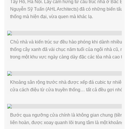
Tây Hồ, Hà Nội. Lấy cảm hứng từ cấu trúc nhà ở Bắc Bộ,
Nguyễn Sỹ Tuấn (AHL Architects) đã có những biến tấu tạo
thống mà hiện đại, vừa quen mà khác lạ.
Chủ nhà và kiến trúc sư đều hào phóng khi dành nhiều diệ
thống cây xanh đã vài chục năm tuổi của ngôi nhà cũ, nh
trong một khu vực ngày càng dày đặc các tòa nhà cao tầ
Khoảng sân rộng trước nhà được xếp đá cubic tự nhiên, h
cửa cách điệu từ cửa truyền thống… tất cả đều gợi nhớ v
Bước qua ngưỡng cửa chính là không gian chung (tiền sả
liên hoàn, được xoay quanh lõi trung tâm là một khoảng 