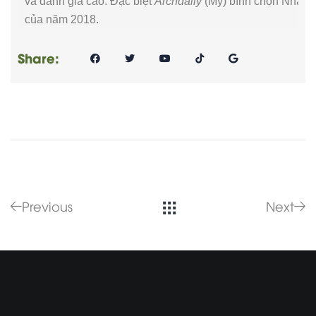
và đánh giá cao. Đặc biệt
Archdaily
(Mỹ) bình chọn Nhà P
của năm 2018.
Share:
Previous
Next