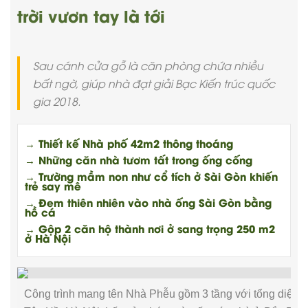
trời vươn tay là tới
Sau cánh cửa gỗ là căn phòng chứa nhiều
bất ngờ, giúp nhà đạt giải Bạc Kiến trúc quốc
gia 2018.
→ Thiết kế Nhà phố 42m2 thông thoáng
→ Những căn nhà tươm tất trong ống cống
→ Trường mầm non như cổ tích ở Sài Gòn khiến
trẻ say mê
→ Đem thiên nhiên vào nhà ống Sài Gòn bằng
hồ cá
→ Gộp 2 căn hộ thành nơi ở sang trọng 250 m2
ở Hà Nội
Công trình mang tên Nhà Phễu gồm 3 tầng với tổng diện t