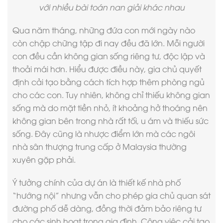
với nhiều bài toán nan giải khác nhau
Qua năm tháng, những đứa con mới ngày nào
còn chập chững tập đi nay đều đã lớn. Mỗi người
con đều cần không gian sống riêng tư, độc lập và
thoải mái hơn. Hiểu được điều này, gia chủ quyết
định cải tạo bằng cách tích hợp thêm phòng ngủ
cho các con. Tuy nhiên, không chỉ thiếu không gian
sống mà do mặt tiền nhỏ, ít khoảng hở thoáng nên
không gian bên trong nhà rất tối, u ám và thiếu sức
sống. Đây cũng là nhược điểm lớn mà các ngôi
nhà sân thượng trung cấp ở Malaysia thường
xuyên gặp phải.
Ý tưởng chính của dự án là
thiết kế nhà phố
“hướng nội” nhưng vẫn cho phép gia chủ quan sát
đường phố dễ dàng, đồng thời đảm bảo riêng tư
cho các sinh hoạt trong gia đình. Công việc cải tạo