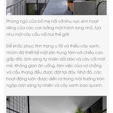
Phòng ngủ của bố mẹ nối với khu vực sinh hoạt
riêng của các con bằng một hành lang nhỏ, tựa
như một cây cầu nối hai thế giới
Để khắc phục tình trạng u tối và thiếu cây xanh,
nhóm đã thiết kế một sân trung tâm với chiều cao
gấp đôi, ánh sáng tự nhiên dồi dào và cây cối mát
mẻ. Không gian ăn uống, làm việc của vợ chồng
và cầu thang đều được đặt tại đây. Nhờ đó, các
hoạt động luôn được diễn ra trong môi trường tràn
ngập ánh sáng tự nhiên và cây xanh bao quanh.