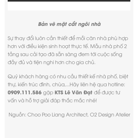
Bản vẽ mặt cắt ngôi nhà
Sự thay đổi luôn cần thiết để mỗi căn nhà phù hợp
hơn với điều kiện sinh hoạt thực tế.
Mẫu nhà phố 2
tầng
sau cải tạo đã sẵn sàng đem tới cuộc sống
đầy đủ và tiện nghi hơn cho gia chủ.
Quý khách hàng có nhu cầu thiết kế nhà phố, biệt
thự, kiến trúc đình, chùa,...Hãy liên hệ qua hotline:
0909.111.586
KTS Lê Văn Đạt
gặp
để được tư
vấn và hỗ trợ giải đáp thắc mắc nhé!
Nguồn: Choo Poo Liang Architect, O2 Design Atelier