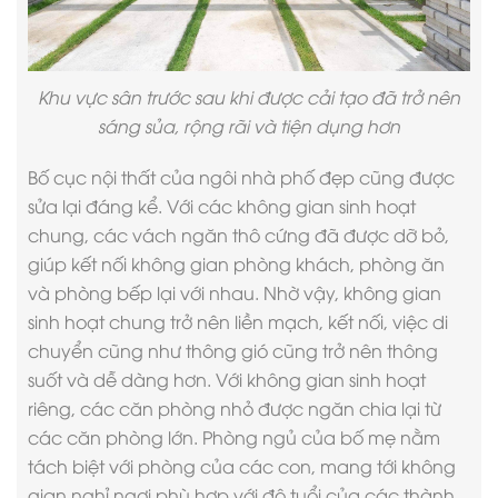
Khu vực sân trước sau khi được cải tạo đã trở nên
sáng sủa, rộng rãi và tiện dụng hơn
Bố cục nội thất của ngôi
nhà phố đẹp
cũng được
sửa lại đáng kể. Với các không gian sinh hoạt
chung, các vách ngăn thô cứng đã được dỡ bỏ,
giúp kết nối không gian phòng khách, phòng ăn
và phòng bếp lại với nhau. Nhờ vậy, không gian
sinh hoạt chung trở nên liền mạch, kết nối, việc di
chuyển cũng như thông gió cũng trở nên thông
suốt và dễ dàng hơn. Với không gian sinh hoạt
riêng, các căn phòng nhỏ được ngăn chia lại từ
các căn phòng lớn. Phòng ngủ của bố mẹ nằm
tách biệt với phòng của các con, mang tới không
gian nghỉ ngơi phù hợp với độ tuổi của các thành