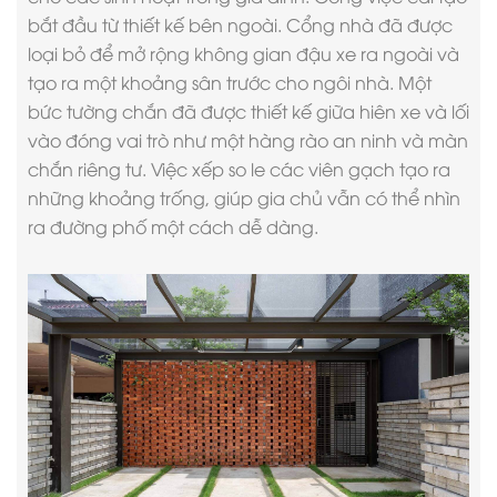
bắt đầu từ thiết kế bên ngoài. Cổng nhà đã được
loại bỏ để mở rộng không gian đậu xe ra ngoài và
tạo ra một khoảng sân trước cho ngôi nhà. Một
bức tường chắn đã được thiết kế giữa hiên xe và lối
vào đóng vai trò như một hàng rào an ninh và màn
chắn riêng tư. Việc xếp so le các viên gạch tạo ra
những khoảng trống, giúp gia chủ vẫn có thể nhìn
ra đường phố một cách dễ dàng.