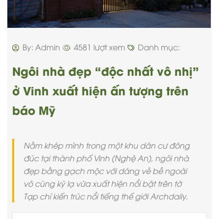
By: Admin
4581 lượt xem
Danh mục:
Ngôi nhà đẹp “độc nhất vô nhị”
ở Vinh xuất hiện ấn tượng trên
báo Mỹ
Nằm khép mình trong một khu dân cư đông
đúc tại thành phố Vinh (Nghệ An), ngôi nhà
đẹp bằng gạch mộc với dáng vẻ bề ngoài
vô cùng kỳ lạ vừa xuất hiện nổi bật trên tờ
Tạp chí kiến trúc nổi tiếng thế giới Archdaily.