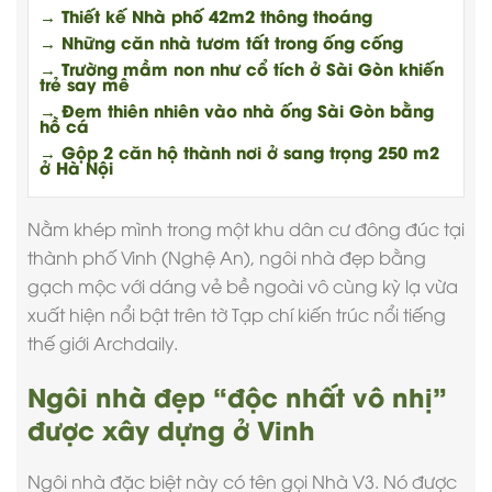
→ Thiết kế Nhà phố 42m2 thông thoáng
→ Những căn nhà tươm tất trong ống cống
→ Trường mầm non như cổ tích ở Sài Gòn khiến
trẻ say mê
→ Đem thiên nhiên vào nhà ống Sài Gòn bằng
hồ cá
→ Gộp 2 căn hộ thành nơi ở sang trọng 250 m2
ở Hà Nội
Nằm khép mình trong một khu dân cư đông đúc tại
thành phố Vinh (Nghệ An),
ngôi nhà đẹp
bằng
gạch mộc với dáng vẻ bề ngoài vô cùng kỳ lạ vừa
xuất hiện nổi bật trên tờ Tạp chí kiến trúc nổi tiếng
thế giới Archdaily.
Ngôi nhà đẹp “độc nhất vô nhị”
được xây dựng ở Vinh
Ngôi nhà đặc biệt này có tên gọi Nhà V3. Nó được