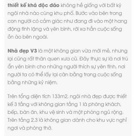
thiết kế khá độc đáo
không hề giống với bất kỳ
ngôi nhà nào cùng khu phố. Bước vào bên trong
con người có cảm giác như đang đi vào một hang
động tĩnh lặng và yên bình, rời xa hẳn cuộc sống
ồn ào bên ngoài.
Nhà đẹp V3
là một không gian vừa mới mẻ, nhưng
lại cũng rất thân quen xưa cũ. Đây thực sự là nơi trú
ẩn yên bình cho những người thích sự yên tĩnh, nơi
người ta có thể lấy lại cân bằng trong cuộc sống
bằng những kỷ niệm.
Trên tổng diện tích 133m2, ngôi nhà đẹp được thiết
kế 3 tầng với không gian tầng 1 là phòng khách,
bếp, bàn ăn, khu vệ sinh và một phòng ngủ rộng.
Trên tầng 2,3 là không gian dành cho khu vực nghỉ
ngơi và phòng thờ.