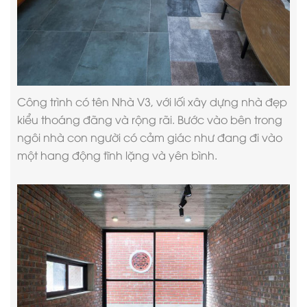
Công trình có tên Nhà V3, với lối
xây dựng nhà đẹp
kiểu thoáng đãng và rộng rãi. Bước vào bên trong
ngôi nhà con người có cảm giác như đang đi vào
một hang động tĩnh lặng và yên bình.