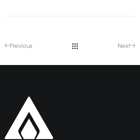
Previous
Next