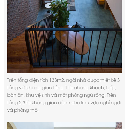
Trên tổng diện tích 133m2, ngôi nhà được
thiết kế 3
tầng
với không gian tầng 1 là phòng khách, bếp,
bàn ăn, khu vệ sinh và một phòng ngủ rộng. Trên
tầng 2,3 là không gian dành cho khu vực nghỉ ngơi
và phòng thờ.