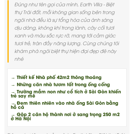
Đúng như tên gọi của mình, Earth Villa - Biệt
thự Trái đất, mỗi không gian sống bên trong
ngôi nhà đều là sự tổng hòa của ánh sáng
dịu dàng, không khí trong lành, cây cối tươi
xanh và màu sắc rực rỡ, mang tới cảm giác
tươi trẻ, tràn đầy năng lượng. Cùng chúng tôi
khám phá ngôi biệt thự hiện đại đẹp đẽ này
nhé
→ Thiết kế Nhà phố 42m2 thông thoáng
→ Những căn nhà tươm tất trong ống cống
→ Trường mầm non như cổ tích ở Sài Gòn khiến
trẻ say mê
→ Đem thiên nhiên vào nhà ống Sài Gòn bằng
hồ cá
→ Gộp 2 căn hộ thành nơi ở sang trọng 250 m2
ở Hà Nội