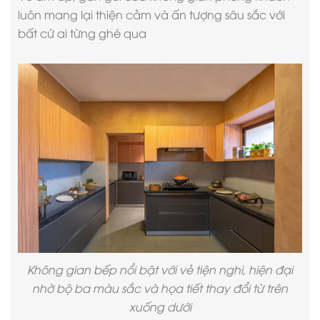
luôn mang lại thiện cảm và ấn tượng sâu sắc với
bất cứ ai từng ghé qua
Không gian bếp nổi bật với vẻ tiện nghi, hiện đại
nhờ bộ ba màu sắc và họa tiết thay đổi từ trên
xuống dưới