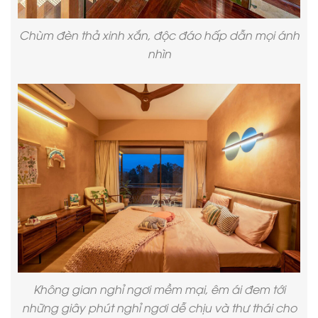
Chùm đèn thả xinh xắn, độc đáo hấp dẫn mọi ánh
nhìn
Không gian nghỉ ngơi mềm mại, êm ái đem tới
những giây phút nghỉ ngơi dễ chịu và thư thái cho