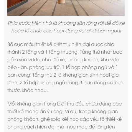
Phía trước hiên nhà là khoảng sân rộng rãi để đỗ xe
hoặc tổ chức các hoạt động vui chơi bên ngoài
Bố cục
mẫu thiết kế biệt thự hiện đại
được chia
thành 2 tầng và 1 tầng thượng. Tầng thứ nhất bao
gồm sân vườn, nhà để xe, phòng khách, khu vực
bếp - ăn, phòng lưu trữ, 1 tổ hợp phòng ngủ và 1
ban công. Tầng thứ 2 là không gian sinh hoạt gia
đình, 2 tổ hợp phòng ngủ cùng 3 ban công có kích
thước khác nhau.
Mỗi không gian trong biệt thự đều chứa đựng các
thiết kế mang ẩn ý riêng. Ví dụ, trong không gian
phòng khách, ghế sofa kết hợp các yếu tố thiết kế
phong cách hiện đại
mà mộc mạc để tăng lên