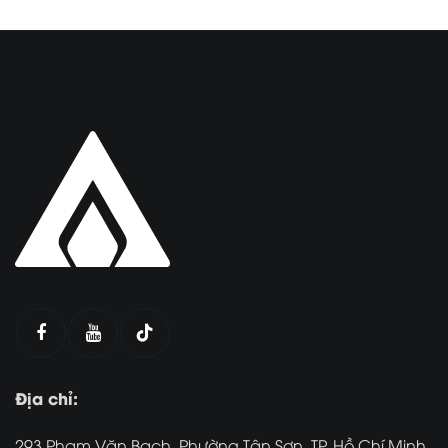
Địa chỉ:
293 Phạm Văn Bạch, Phường Tân Sơn, TP. Hồ Chí Minh