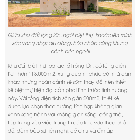
Giữa khu đất rộng lớn, ngôi biệt thự khoác lên mình
sắc vàng nhạt dịu dàng, hòa nhập cùng khung
cảnh bên ngoài
Khu đất biệt thự tọa lạc rất rộng lớn, có tổng diện
tích hơn 113.000 m2, xung quanh chưa có nhà dân
khác nhưng hoàn cảnh sẽ sớm thay đổi nên
thiết
kế biệt thự hiện đại
cần phải tính trước tình huống
này. Với tổng diện tích sàn gần 200m2, thiết kế
được lựa chọn theo hướng tích hợp không gian
xanh song hành với không gian sống, đồng thời,
tập trung vào việc trang trí các khu vực theo chủ
đề, đảm bảo sự tiện nghi, dễ chịu và ấm áp.