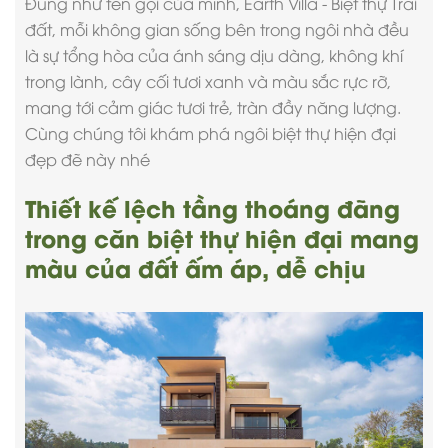
Đúng như tên gọi của mình, Earth Villa - Biệt thự Trái
đất, mỗi không gian sống bên trong ngôi nhà đều
là sự tổng hòa của ánh sáng dịu dàng, không khí
trong lành, cây cối tươi xanh và màu sắc rực rỡ,
mang tới cảm giác tươi trẻ, tràn đầy năng lượng.
Cùng chúng tôi khám phá ngôi
biệt thự hiện đại
đẹp đẽ này nhé
Thiết kế lệch tầng thoáng đãng
trong căn biệt thự hiện đại mang
màu của đất ấm áp, dễ chịu