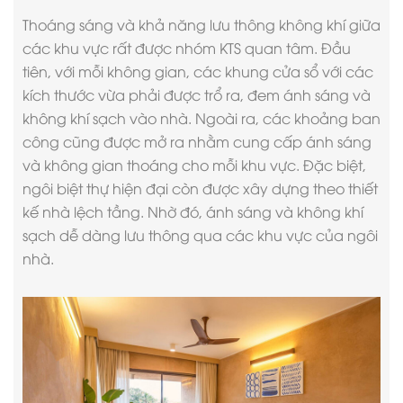
Thoáng sáng và khả năng lưu thông không khí giữa
các khu vực rất được nhóm KTS quan tâm. Đầu
tiên, với mỗi không gian, các khung cửa sổ với các
kích thước vừa phải được trổ ra, đem ánh sáng và
không khí sạch vào nhà. Ngoài ra, các khoảng ban
công cũng được mở ra nhằm cung cấp ánh sáng
và không gian thoáng cho mỗi khu vực. Đặc biệt,
ngôi biệt thự hiện đại còn được xây dựng theo thiết
kế nhà lệch tầng. Nhờ đó, ánh sáng và không khí
sạch dễ dàng lưu thông qua các khu vực của ngôi
nhà.